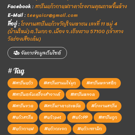
Facebook
:
สกรีนแก้วกาแฟราคาโรงงานคุณภาพขึ้นห้าง
E-Mail
:
teeyaicr@gmail.com
ที่อยู่
:
โรงงานสกรีนแก้วขวัญใจมหาชน เลขที่ 11 หมู่ 4
(บ้านใหม่) ต.ริมกก อ.เมือง จ.เชียงราย 57100 (เข้าทาง
วัดร่องเสือเต้น)
จัดการข้อมูลเว็บไซต์
# Tag
#สกรีนแก้ว
#สกรีนชานมไข่มุก
#สกรีนพลาสติก
#สกรีนตลับเครื่องสำอางค์
#สกรีนหลอด
#สกรีนขวด
#สกรีนราคาประหยัด
#โรงงานสกรีน
#แก้วสกรีน
#แก้วpet
#แก้วPP
#สกรีนถูก
#แก้วกาแฟ
#แก้วกระจก
#แก้วเซรามิก