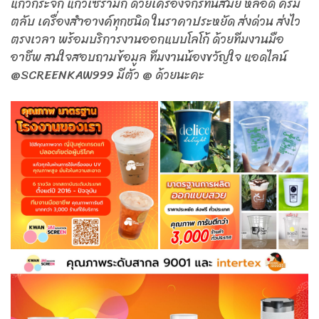
แก้วกระจก แก้วเซรามิก ด้วยเครื่องจักรทันสมัย หลอด ครีม
ตลับ เครื่องสำอางค์ทุกชนิด ในราคาประหยัด ส่งด่วน ส่งไว
ตรงเวลา พร้อมบริการงานออกแบบโลโก้ ด้วยทีมงานมือ
อาชีพ สนใจสอบถามข้อมูล ทีมงานน้องขวัญใจ แอดไลน์
@SCREENKAW999 มีตัว @ ด้วยนะคะ