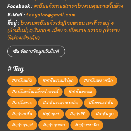
Facebook
:
สกรีนแก้วกาแฟราคาโรงงานคุณภาพขึ้นห้าง
E-Mail
:
teeyaicr@gmail.com
ที่อยู่
:
โรงงานสกรีนแก้วขวัญใจมหาชน เลขที่ 11 หมู่ 4
(บ้านใหม่) ต.ริมกก อ.เมือง จ.เชียงราย 57100 (เข้าทาง
วัดร่องเสือเต้น)
จัดการข้อมูลเว็บไซต์
# Tag
#สกรีนแก้ว
#สกรีนชานมไข่มุก
#สกรีนพลาสติก
#สกรีนตลับเครื่องสำอางค์
#สกรีนหลอด
#สกรีนขวด
#สกรีนราคาประหยัด
#โรงงานสกรีน
#แก้วสกรีน
#แก้วpet
#แก้วPP
#สกรีนถูก
#แก้วกาแฟ
#แก้วกระจก
#แก้วเซรามิก