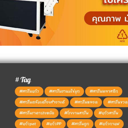
# Tag
#สกรีนแก้ว
#สกรีนชานมไข่มุก
#สกรีนพลาสติก
#สกรีนตลับเครื่องสำอางค์
#สกรีนหลอด
#สกรีนขวด
#สกรีนราคาประหยัด
#โรงงานสกรีน
#แก้วสกรีน
#แก้วpet
#แก้วPP
#สกรีนถูก
#แก้วกาแฟ