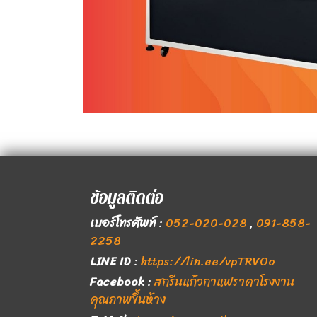
ข้อมูลติดต่อ
เบอร์โทรศัพท์
:
052-020-028
,
091-858-
2258
LINE ID
:
https://lin.ee/vpTRVOo
Facebook
:
สกรีนแก้วกาแฟราคาโรงงาน
คุณภาพขึ้นห้าง