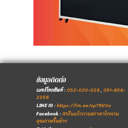
ข้อมูลติดต่อ
เบอร์โทรศัพท์
:
052-020-028
,
091-858-
2258
LINE ID
:
https://lin.ee/vpTRVOo
Facebook
:
สกรีนแก้วกาแฟราคาโรงงาน
คุณภาพขึ้นห้าง