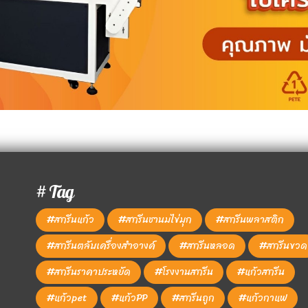
# Tag
#สกรีนแก้ว
#สกรีนชานมไข่มุก
#สกรีนพลาสติก
#สกรีนตลับเครื่องสำอางค์
#สกรีนหลอด
#สกรีนขวด
#สกรีนราคาประหยัด
#โรงงานสกรีน
#แก้วสกรีน
#แก้วpet
#แก้วPP
#สกรีนถูก
#แก้วกาแฟ