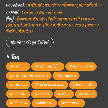
Facebook
:
สกรีนแก้วกาแฟราคาโรงงานคุณภาพขึ้นห้าง
E-Mail
:
teeyaicr@gmail.com
ที่อยู่
:
โรงงานสกรีนแก้วขวัญใจมหาชน เลขที่ 11 หมู่ 4
(บ้านใหม่) ต.ริมกก อ.เมือง จ.เชียงราย 57100 (เข้าทาง
วัดร่องเสือเต้น)
จัดการข้อมูลเว็บไซต์
# Tag
#สกรีนแก้ว
#สกรีนชานมไข่มุก
#สกรีนพลาสติก
#สกรีนตลับเครื่องสำอางค์
#สกรีนหลอด
#สกรีนขวด
#สกรีนราคาประหยัด
#โรงงานสกรีน
#แก้วสกรีน
#แก้วpet
#แก้วPP
#สกรีนถูก
#แก้วกาแฟ
#แก้วกระจก
#แก้วเซรามิก