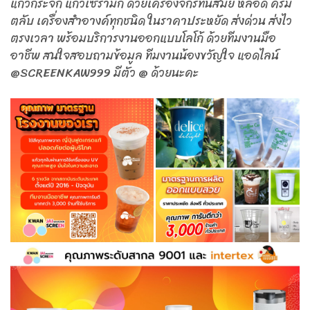
แก้วกระจก แก้วเซรามิก ด้วยเครื่องจักรทันสมัย หลอด ครีม
ตลับ เครื่องสำอางค์ทุกชนิด ในราคาประหยัด ส่งด่วน ส่งไว
ตรงเวลา พร้อมบริการงานออกแบบโลโก้ ด้วยทีมงานมือ
อาชีพ สนใจสอบถามข้อมูล ทีมงานน้องขวัญใจ แอดไลน์
@SCREENKAW999 มีตัว @ ด้วยนะคะ