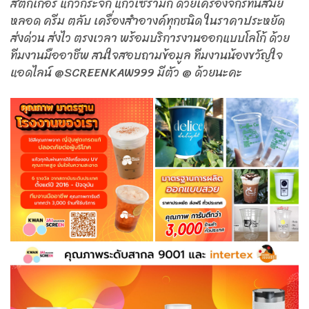
สติ๊กเกอร์ แก้วกระจก แก้วเซรามิก ด้วยเครื่องจักรทันสมัย
หลอด ครีม ตลับ เครื่องสำอางค์ทุกชนิด ในราคาประหยัด
ส่งด่วน ส่งไว ตรงเวลา พร้อมบริการงานออกแบบโลโก้ ด้วย
ทีมงานมืออาชีพ สนใจสอบถามข้อมูล ทีมงานน้องขวัญใจ
แอดไลน์ @SCREENKAW999 มีตัว @ ด้วยนะคะ