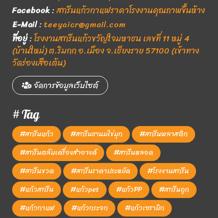
Facebook
:
สกรีนแก้วกาแฟราคาโรงงานคุณภาพขึ้นห้าง
E-Mail
:
teeyaicr@gmail.com
ที่อยู่
:
โรงงานสกรีนแก้วขวัญใจมหาชน เลขที่ 11 หมู่ 4
(บ้านใหม่) ต.ริมกก อ.เมือง จ.เชียงราย 57100 (เข้าทาง
วัดร่องเสือเต้น)
จัดการข้อมูลเว็บไซต์
# Tag
#สกรีนแก้ว
#สกรีนชานมไข่มุก
#สกรีนพลาสติก
#สกรีนตลับเครื่องสำอางค์
#สกรีนหลอด
#สกรีนขวด
#สกรีนราคาประหยัด
#โรงงานสกรีน
#แก้วสกรีน
#แก้วpet
#แก้วPP
#สกรีนถูก
#แก้วกาแฟ
#แก้วกระจก
#แก้วเซรามิก