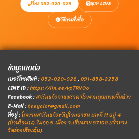
โทร 052-020-028
แชท LINE
วิธีการสั่งซื้อ
ข้อมูลติดต่อ
เบอร์โทรศัพท์
:
052-020-028
,
091-858-2258
LINE ID
:
https://lin.ee/vpTRVOo
Facebook
:
สกรีนแก้วกาแฟราคาโรงงานคุณภาพขึ้นห้าง
E-Mail
:
teeyaicr@gmail.com
ที่อยู่
:
โรงงานสกรีนแก้วขวัญใจมหาชน เลขที่ 11 หมู่ 4
(บ้านใหม่) ต.ริมกก อ.เมือง จ.เชียงราย 57100 (เข้าทาง
วัดร่องเสือเต้น)