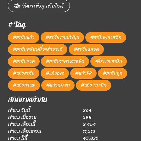
จัดการข้อมูลเว็บไซต์
# Tag
#สกรีนแก้ว
#สกรีนชานมไข่มุก
#สกรีนพลาสติก
#สกรีนตลับเครื่องสำอางค์
#สกรีนหลอด
#สกรีนขวด
#สกรีนราคาประหยัด
#โรงงานสกรีน
#แก้วสกรีน
#แก้วpet
#แก้วPP
#สกรีนถูก
#แก้วกาแฟ
#แก้วกระจก
#แก้วเซรามิก
สถิติการเข้าชม
เข้าชม วันนี้
264
เข้าชม เมื่อวาน
398
เข้าชม เดือนนี้
2,454
เข้าชม เดือนก่อน
11,313
เข้าชม ปีนี้
43,825