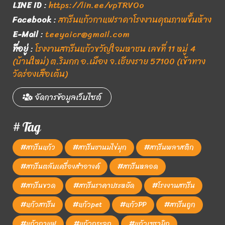
LINE ID
:
https://lin.ee/vpTRVOo
Facebook
:
สกรีนแก้วกาแฟราคาโรงงานคุณภาพขึ้นห้าง
E-Mail
:
teeyaicr@gmail.com
ที่อยู่
:
โรงงานสกรีนแก้วขวัญใจมหาชน เลขที่ 11 หมู่ 4
(บ้านใหม่) ต.ริมกก อ.เมือง จ.เชียงราย 57100 (เข้าทาง
วัดร่องเสือเต้น)
จัดการข้อมูลเว็บไซต์
# Tag
#สกรีนแก้ว
#สกรีนชานมไข่มุก
#สกรีนพลาสติก
#สกรีนตลับเครื่องสำอางค์
#สกรีนหลอด
#สกรีนขวด
#สกรีนราคาประหยัด
#โรงงานสกรีน
#แก้วสกรีน
#แก้วpet
#แก้วPP
#สกรีนถูก
#แก้วกาแฟ
#แก้วกระจก
#แก้วเซรามิก