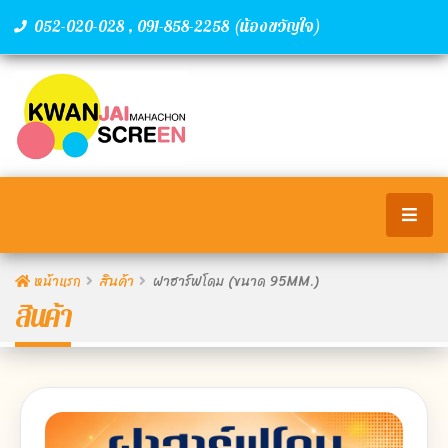
,
(น้องขวัญใจ)
052-020-028
091-858-2258
หน้าแรก
สินค้า
ฝาฮาร์ฟโดม (ขนาด 95MM.)
สินค้า