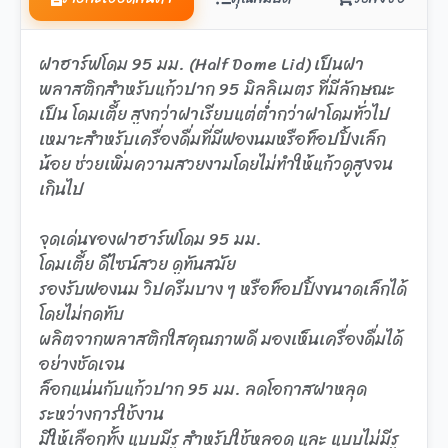
ฝาฮาร์ฟโดม 95 มม. (Half Dome Lid) เป็นฝา
พลาสติกสำหรับแก้วปาก 95 มิลลิเมตร ที่มีลักษณะ
เป็น โดมเตี้ย สูงกว่าฝาเรียบแต่ต่ำกว่าฝาโดมทั่วไป
เหมาะสำหรับเครื่องดื่มที่มีฟองนมหรือท็อปปิ้งเล็ก
น้อย ช่วยเพิ่มความสวยงามโดยไม่ทำให้แก้วดูสูงจน
เกินไป
จุดเด่นของฝาฮาร์ฟโดม 95 มม.
โดมเตี้ย ดีไซน์สวย ดูทันสมัย
รองรับฟองนม วิปครีมบาง ๆ หรือท็อปปิ้งขนาดเล็กได้
โดยไม่กดทับ
ผลิตจากพลาสติกใสคุณภาพดี มองเห็นเครื่องดื่มได้
อย่างชัดเจน
ล็อกแน่นกับแก้วปาก 95 มม. ลดโอกาสฝาหลุด
ระหว่างการใช้งาน
มีให้เลือกทั้ง แบบมีรู สำหรับใช้หลอด และ แบบไม่มีรู