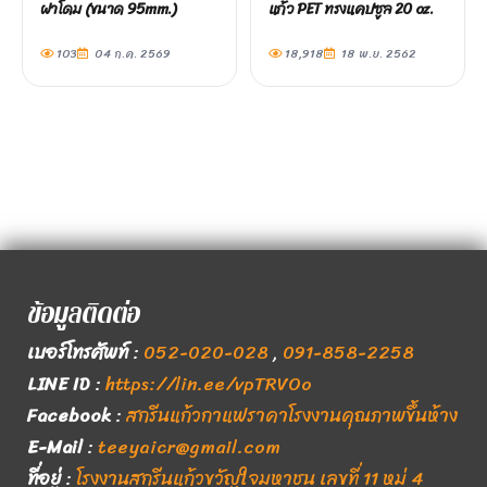
ฝาโดม (ขนาด 95mm.)
แก้ว PET ทรงแคปซูล 20 oz.
103
04 ก.ค. 2569
18,918
18 พ.ย. 2562
ข้อมูลติดต่อ
เบอร์โทรศัพท์
:
052-020-028
,
091-858-2258
LINE ID
:
https://lin.ee/vpTRVOo
Facebook
:
สกรีนแก้วกาแฟราคาโรงงานคุณภาพขึ้นห้าง
E-Mail
:
teeyaicr@gmail.com
ที่อยู่
:
โรงงานสกรีนแก้วขวัญใจมหาชน เลขที่ 11 หมู่ 4