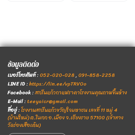
ข้อมูลติดต่อ
เบอร์โทรศัพท์
:
052-020-028
,
091-858-2258
LINE ID
:
https://lin.ee/vpTRVOo
Facebook
:
สกรีนแก้วกาแฟราคาโรงงานคุณภาพขึ้นห้าง
E-Mail
:
teeyaicr@gmail.com
ที่อยู่
:
โรงงานสกรีนแก้วขวัญใจมหาชน เลขที่ 11 หมู่ 4
(บ้านใหม่) ต.ริมกก อ.เมือง จ.เชียงราย 57100 (เข้าทาง
วัดร่องเสือเต้น)