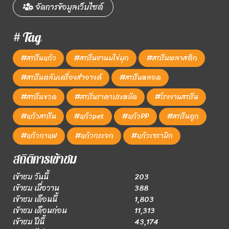
จัดการข้อมูลเว็บไซต์
# Tag
#สกรีนแก้ว
#สกรีนชานมไข่มุก
#สกรีนพลาสติก
#สกรีนตลับเครื่องสำอางค์
#สกรีนหลอด
#สกรีนขวด
#สกรีนราคาประหยัด
#โรงงานสกรีน
#แก้วสกรีน
#แก้วpet
#แก้วPP
#สกรีนถูก
#แก้วกาแฟ
#แก้วกระจก
#แก้วเซรามิก
สถิติการเข้าชม
เข้าชม วันนี้
203
เข้าชม เมื่อวาน
388
เข้าชม เดือนนี้
1,803
เข้าชม เดือนก่อน
11,313
เข้าชม ปีนี้
43,174