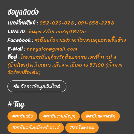
ข้อมูลติดต่อ
เบอร์โทรศัพท์
:
052-020-028
,
091-858-2258
LINE ID
:
https://lin.ee/vpTRVOo
Facebook
:
สกรีนแก้วกาแฟราคาโรงงานคุณภาพขึ้นห้าง
E-Mail
:
teeyaicr@gmail.com
ที่อยู่
:
โรงงานสกรีนแก้วขวัญใจมหาชน เลขที่ 11 หมู่ 4
(บ้านใหม่) ต.ริมกก อ.เมือง จ.เชียงราย 57100 (เข้าทาง
วัดร่องเสือเต้น)
จัดการข้อมูลเว็บไซต์
# Tag
#สกรีนแก้ว
#สกรีนชานมไข่มุก
#สกรีนพลาสติก
#สกรีนตลับเครื่องสำอางค์
#สกรีนหลอด