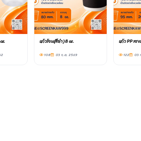
oz.
แก้วร้อน(สีดำ) 8 oz.
แก้ว PP ทรง
62
108
03 ก.ค. 2569
122
03 ก