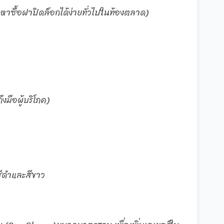
าซื้อฝาปิดล็อกได้ง่ายทั่วไปในท้องตลาด)
มือผู้บริโภค)
งสีดำและสีขาว