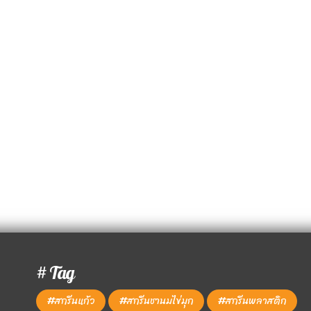
# Tag
#สกรีนแก้ว
#สกรีนชานมไข่มุก
#สกรีนพลาสติก