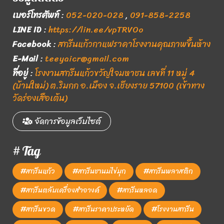
เบอร์โทรศัพท์
:
052-020-028
,
091-858-2258
LINE ID
:
https://lin.ee/vpTRVOo
Facebook
:
สกรีนแก้วกาแฟราคาโรงงานคุณภาพขึ้นห้าง
E-Mail
:
teeyaicr@gmail.com
ที่อยู่
:
โรงงานสกรีนแก้วขวัญใจมหาชน เลขที่ 11 หมู่ 4
(บ้านใหม่) ต.ริมกก อ.เมือง จ.เชียงราย 57100 (เข้าทาง
วัดร่องเสือเต้น)
จัดการข้อมูลเว็บไซต์
# Tag
#สกรีนแก้ว
#สกรีนชานมไข่มุก
#สกรีนพลาสติก
#สกรีนตลับเครื่องสำอางค์
#สกรีนหลอด
#สกรีนขวด
#สกรีนราคาประหยัด
#โรงงานสกรีน