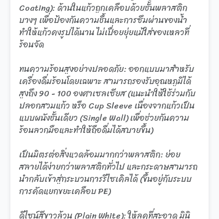
Coating): ด้านในแก้วถูกเคลือบด้วยชั้นพลาสติก
บางๆ เพื่อป้องกันความชื้นและการซึมผ่านของน้ำ
ทำให้แก้วคงรูปได้นาน ไม่เปื่อยยุ่ยแม้ใส่ของเหลวที่
ร้อนจัด
ทนความร้อนสูงอย่างปลอดภัย: ออกแบบมาสำหรับ
เครื่องดื่มร้อนโดยเฉพาะ สามารถรองรับอุณหภูมิได้
สูงถึง 90 - 100 องศาเซลเซียส (แนะนำให้ใช้ร่วมกับ
ปลอกสวมแก้ว หรือ Cup Sleeve เนื่องจากแก้วเป็น
แบบผนังชั้นเดียว (Single Wall) เพื่อช่วยกันความ
ร้อนลวกมือและทำให้ถือดื่มได้สบายขึ้น)
เป็นมิตรต่อสิ่งแวดล้อมมากกว่าพลาสติก: ย่อย
สลายได้ง่ายกว่าพลาสติกทั่วไป และกระดาษสามารถ
นำกลับเข้าสู่กระบวนการรีไซเคิลได้ (ขึ้นอยู่กับระบบ
การคัดแยกขยะเคลือบ PE)
ดีไซน์สีขาวล้วน (Plain White): ให้ลุคที่สะอาด มินิ