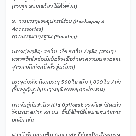
(ทรงสูง ผอมเพรียว ได้สัดส่วน)
3. การบรรจุและอุปกรณ์ร่วม (Packaging &
Accessories)
การบรรจุมาตรฐาน (Packing):
บรรจุต่อแพ็ค: 25 ใบ หรือ 50 ใบ / แพ็ค (สวมถุง
พลาสติกใสห่อหุ้มมิดชิดเพื่อรักษาความสะอาดและ
สุขอนามัยก่อนถึงมือผู้บริโภค)
บรรจุต่อลัง: นิยมบรรจุ 500 ใบ หรือ 1,000 ใบ / ลัง
(ขึ้นอยู่กับรูปแบบการแพ็คของแต่ละโรงงาน)
การจับคู่กับฝาปิด (Lid Options): รองรับฝาปิดแก้ว
ร้อนขนาดปาก 80 มม. ซึ่งมีดีไซน์ที่เหมาะสมกับการ
ยกดื่ม เช่น
ฝาแก้วร้อนแบบซิป (Sip Lid): มีช่องเปิด-ปิดขนาด