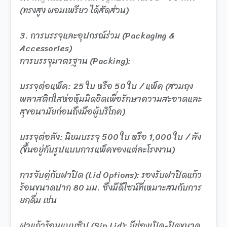
(ทรงสูง ผอมเพรียว ได้สัดส่วน)
3. การบรรจุและอุปกรณ์ร่วม (Packaging &
Accessories)
การบรรจุมาตรฐาน (Packing):
บรรจุต่อแพ็ค: 25 ใบ หรือ 50 ใบ / แพ็ค (สวมถุง
พลาสติกใสห่อหุ้มมิดชิดเพื่อรักษาความสะอาดและ
สุขอนามัยก่อนถึงมือผู้บริโภค)
บรรจุต่อลัง: นิยมบรรจุ 500 ใบ หรือ 1,000 ใบ / ลัง
(ขึ้นอยู่กับรูปแบบการแพ็คของแต่ละโรงงาน)
การจับคู่กับฝาปิด (Lid Options): รองรับฝาปิดแก้ว
ร้อนขนาดปาก 80 มม. ซึ่งมีดีไซน์ที่เหมาะสมกับการ
ยกดื่ม เช่น
ฝาแก้วร้อนแบบซิป (Sip Lid): มีช่องเปิด-ปิดขนาด