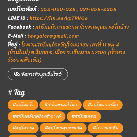
เบอร์โทรศัพท์
:
052-020-028
,
091-858-2258
LINE ID
:
https://lin.ee/vpTRVOo
Facebook
:
สกรีนแก้วกาแฟราคาโรงงานคุณภาพขึ้นห้าง
E-Mail
:
teeyaicr@gmail.com
ที่อยู่
:
โรงงานสกรีนแก้วขวัญใจมหาชน เลขที่ 11 หมู่ 4
(บ้านใหม่) ต.ริมกก อ.เมือง จ.เชียงราย 57100 (เข้าทาง
วัดร่องเสือเต้น)
จัดการข้อมูลเว็บไซต์
# Tag
#สกรีนแก้ว
#สกรีนชานมไข่มุก
#สกรีนพลาสติก
#สกรีนตลับเครื่องสำอางค์
#สกรีนหลอด
#สกรีนขวด
#สกรีนราคาประหยัด
#โรงงานสกรีน