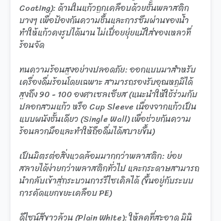
Coating): ด้านในแก้วถูกเคลือบด้วยชั้นพลาสติก
บางๆ เพื่อป้องกันความชื้นและการซึมผ่านของน้ำ
ทำให้แก้วคงรูปได้นาน ไม่เปื่อยยุ่ยแม้ใส่ของเหลวที่
ร้อนจัด
ทนความร้อนสูงอย่างปลอดภัย: ออกแบบมาสำหรับ
เครื่องดื่มร้อนโดยเฉพาะ สามารถรองรับอุณหภูมิได้
สูงถึง 90 - 100 องศาเซลเซียส (แนะนำให้ใช้ร่วมกับ
ปลอกสวมแก้ว หรือ Cup Sleeve เนื่องจากแก้วเป็น
แบบผนังชั้นเดียว (Single Wall) เพื่อช่วยกันความ
ร้อนลวกมือและทำให้ถือดื่มได้สบายขึ้น)
เป็นมิตรต่อสิ่งแวดล้อมมากกว่าพลาสติก: ย่อย
สลายได้ง่ายกว่าพลาสติกทั่วไป และกระดาษสามารถ
นำกลับเข้าสู่กระบวนการรีไซเคิลได้ (ขึ้นอยู่กับระบบ
การคัดแยกขยะเคลือบ PE)
ดีไซน์สีขาวล้วน (Plain White): ให้ลุคที่สะอาด มินิ