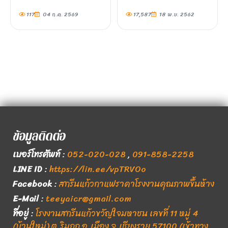
117
04 ก.ค. 2569
17,587
18 พ.ย. 2562
ข้อมูลติดต่อ
เบอร์โทรศัพท์
:
052-020-028
,
091-858-2258
LINE ID
:
https://lin.ee/vpTRVOo
Facebook
:
สกรีนแก้วกาแฟราคาโรงงานคุณภาพขึ้นห้าง
E-Mail
:
teeyaicr@gmail.com
ที่อยู่
:
โรงงานสกรีนแก้วขวัญใจมหาชน เลขที่ 11 หมู่ 4
(บ้านใหม่) ต.ริมกก อ.เมือง จ.เชียงราย 57100 (เข้าทาง