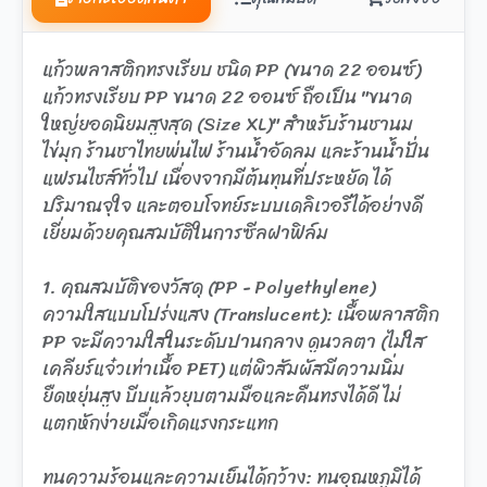
แก้วพลาสติกทรงเรียบ ชนิด PP (ขนาด 22 ออนซ์)
แก้วทรงเรียบ PP ขนาด 22 ออนซ์ ถือเป็น "ขนาด
ใหญ่ยอดนิยมสูงสุด (Size XL)" สำหรับร้านชานม
ไข่มุก ร้านชาไทยพ่นไฟ ร้านน้ำอัดลม และร้านน้ำปั่น
แฟรนไชส์ทั่วไป เนื่องจากมีต้นทุนที่ประหยัด ได้
ปริมาณจุใจ และตอบโจทย์ระบบเดลิเวอรีได้อย่างดี
เยี่ยมด้วยคุณสมบัติในการซีลฝาฟิล์ม
1. คุณสมบัติของวัสดุ (PP - Polyethylene)
ความใสแบบโปร่งแสง (Translucent): เนื้อพลาสติก
PP จะมีความใสในระดับปานกลาง ดูนวลตา (ไม่ใส
เคลียร์แจ๋วเท่าเนื้อ PET) แต่ผิวสัมผัสมีความนิ่ม
ยืดหยุ่นสูง บีบแล้วยุบตามมือและคืนทรงได้ดี ไม่
แตกหักง่ายเมื่อเกิดแรงกระแทก
ทนความร้อนและความเย็นได้กว้าง: ทนอุณหภูมิได้