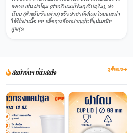
หลาย เช่น ฝาโดม (สำหรับเมนูไข่มุก/วิปครีม), ฝา
เรียบ (สำหรับซ้อนง่าย) หรือฝาฮาล์ฟโดม โดยแนะนำ
ให้ใช้ฝาเนื้อ PP เพื่อการล็อกปากแก้วที่แน่นสนิท
สูงสุด
ดูทั้งหมด
สินค้าอื่นๆ ที่น่าสนใจ