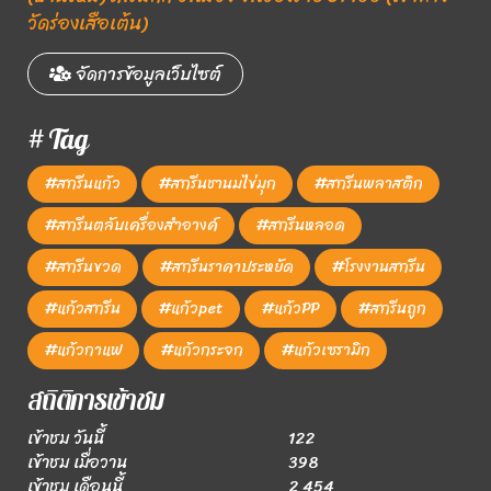
วัดร่องเสือเต้น)
จัดการข้อมูลเว็บไซต์
# Tag
#สกรีนแก้ว
#สกรีนชานมไข่มุก
#สกรีนพลาสติก
#สกรีนตลับเครื่องสำอางค์
#สกรีนหลอด
#สกรีนขวด
#สกรีนราคาประหยัด
#โรงงานสกรีน
#แก้วสกรีน
#แก้วpet
#แก้วPP
#สกรีนถูก
#แก้วกาแฟ
#แก้วกระจก
#แก้วเซรามิก
สถิติการเข้าชม
เข้าชม วันนี้
122
เข้าชม เมื่อวาน
398
เข้าชม เดือนนี้
2,454