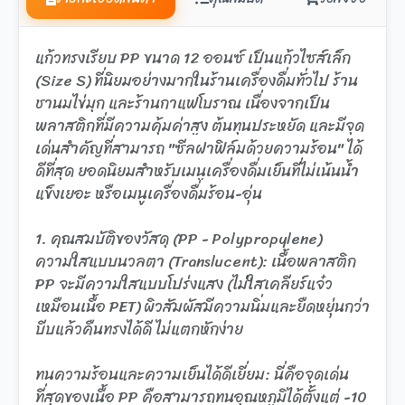
แก้วทรงเรียบ PP ขนาด 12 ออนซ์ เป็นแก้วไซส์เล็ก
(Size S) ที่นิยมอย่างมากในร้านเครื่องดื่มทั่วไป ร้าน
ชานมไข่มุก และร้านกาแฟโบราณ เนื่องจากเป็น
พลาสติกที่มีความคุ้มค่าสูง ต้นทุนประหยัด และมีจุด
เด่นสำคัญที่สามารถ "ซีลฝาฟิล์มด้วยความร้อน" ได้
ดีที่สุด ยอดนิยมสำหรับเมนูเครื่องดื่มเย็นที่ไม่เน้นน้ำ
แข็งเยอะ หรือเมนูเครื่องดื่มร้อน-อุ่น
1. คุณสมบัติของวัสดุ (PP - Polypropylene)
ความใสแบบนวลตา (Translucent): เนื้อพลาสติก
PP จะมีความใสแบบโปร่งแสง (ไม่ใสเคลียร์แจ๋ว
เหมือนเนื้อ PET) ผิวสัมผัสมีความนิ่มและยืดหยุ่นกว่า
บีบแล้วคืนทรงได้ดี ไม่แตกหักง่าย
ทนความร้อนและความเย็นได้ดีเยี่ยม: นี่คือจุดเด่น
ที่สุดของเนื้อ PP คือสามารถทนอุณหภูมิได้ตั้งแต่ -10