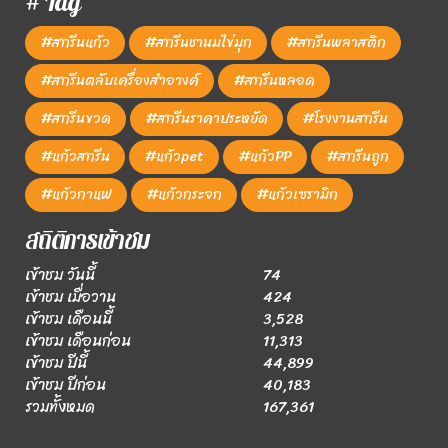
# Tag
#สกรีนแก้ว
#สกรีนชานมไข่มุก
#สกรีนพลาสติก
#สกรีนตลับเครื่องสำอางค์
#สกรีนหลอด
#สกรีนขวด
#สกรีนราคาประหยัด
#โรงงานสกรีน
#แก้วสกรีน
#แก้วpet
#แก้วPP
#สกรีนถูก
#แก้วกาแฟ
#แก้วกระจก
#แก้วเซรามิก
สถิติการเข้าชม
เข้าชม วันนี้
74
เข้าชม เมื่อวาน
424
เข้าชม เดือนนี้
3,528
เข้าชม เดือนก่อน
11,313
เข้าชม ปีนี้
44,899
เข้าชม ปีก่อน
40,183
รวมทั้งหมด
167,361