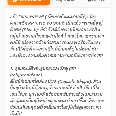
แก้ว "ทรงแคปซูล" (หรือทรงก้นมน/ทรงไข่) ชนิด
พลาสติก PP ขนาด 20 ออนซ์ เป็นแก้ว "ขนาดใหญ่
พิเศษ (Size L)" ที่กำลังได้รับความนิยมอย่างสูงใน
กลุ่มร้านชานมไข่มุกแฟรนไชส์ ร้านชาไทย และร้านชา
ผลไม้ เนื่องจากตัวแก้วสามารถบรรจุเครื่องดื่มและ
ท็อปปิ้งได้จุใจ ผสานดีไซน์ก้นมนที่ดูโมเดิร์นน่ารัก
และยังคงความคุ้มค่าทนทานตามฉบับพลาสติก PP
1. คุณสมบัติของรูปทรงและวัสดุ (PP -
Polypropylene)
ดีไซน์ก้นมนสไตล์แคปซูล (Capsule Shape): ส่วน
ก้นแก้วสโลปโค้งมนคล้ายรูปทรงไข่ ช่วยให้ท็อปปิ้ง
เช่น ไข่มุก บุก เยลลี่ หรือซอสพ่นข้างแก้วไหลมารวม
ตัวกันตรงก้นแก้วอย่างสวยงาม ถ่ายรูปขึ้นกล้อง และ
ช่วยเปลี่ยนลุคเครื่องดื่มแก้วใหญ่ไม่ให้ดูเทอะทะจน
เกินไป