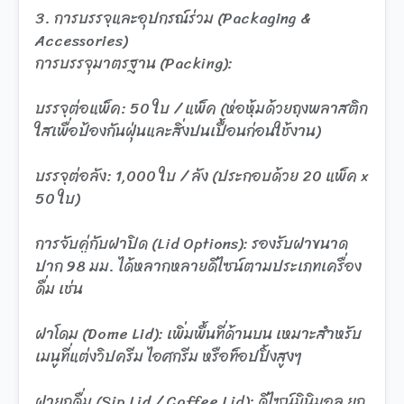
3. การบรรจุและอุปกรณ์ร่วม (Packaging &
Accessories)
การบรรจุมาตรฐาน (Packing):
บรรจุต่อแพ็ค: 50 ใบ / แพ็ค (ห่อหุ้มด้วยถุงพลาสติก
ใสเพื่อป้องกันฝุ่นและสิ่งปนเปื้อนก่อนใช้งาน)
บรรจุต่อลัง: 1,000 ใบ / ลัง (ประกอบด้วย 20 แพ็ค x
50 ใบ)
การจับคู่กับฝาปิด (Lid Options): รองรับฝาขนาด
ปาก 98 มม. ได้หลากหลายดีไซน์ตามประเภทเครื่อง
ดื่ม เช่น
ฝาโดม (Dome Lid): เพิ่มพื้นที่ด้านบน เหมาะสำหรับ
เมนูที่แต่งวิปครีม ไอศกรีม หรือท็อปปิ้งสูงๆ
ฝายกดื่ม (Sip Lid / Coffee Lid): ดีไซน์มินิมอล ยก