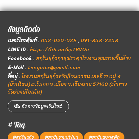
ข้อมูลติดต่อ
เบอร์โทรศัพท์
:
052-020-028
,
091-858-2258
LINE ID
:
https://lin.ee/vpTRVOo
Facebook
:
สกรีนแก้วกาแฟราคาโรงงานคุณภาพขึ้นห้าง
E-Mail
:
teeyaicr@gmail.com
ที่อยู่
:
โรงงานสกรีนแก้วขวัญใจมหาชน เลขที่ 11 หมู่ 4
(บ้านใหม่) ต.ริมกก อ.เมือง จ.เชียงราย 57100 (เข้าทาง
วัดร่องเสือเต้น)
จัดการข้อมูลเว็บไซต์
# Tag
#สกรีนแก้ว
#สกรีนชานมไข่มุก
#สกรีนพลาสติก