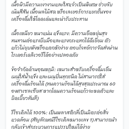
เนื้อผิวมีความเงางามและใสแจ๋วเป็นพิเศษ ช่วยขับ
เน้นสีสัน เนื้อผลไม้สด หรือเลเยอร์การแยกชั้นของ
เครื่องดื่มให้โดดเด่นและน่ารับประทาน
เนื้อเหนียว หนาแน่น แข็งแรง: มีความยืดหยุ่นสูง
ทนทานต่อแรงบีบมือและแรงกระแทกได้ดีเยี่ยม ตัว
แก้วไม่ยุบพังหรือแตกหักง่าย ตอบโจทย์การจัดส่งผ่าน
ไรเดอร์เดลิเวอรีได้อย่างปลอดภัย
ข้อจำกัดด้านอุณหภูมิ: เหมาะสำหรับเครื่องดื่มเย็น
เมนูใส่น้ำแข็ง และเมนูปั่นทุกชนิด ไม่สามารถใส่
เครื่องดื่มร้อนได้ (ทนความร้อนได้สูงสุดประมาณ 60
องศาเซลเซียส หากโดนความร้อนแก้วจะหดตัวและ
บิดเบี้ยวทันที)
รีไซเคิลได้ 100%: เป็นพลาสติกที่เป็นมิตรต่อสิ่ง
แวดล้อม (สัญลักษณ์รีไซเคิลหมายเลข 1) สามารถนำ
กลับเข้าสู่กระบวนการแปรรูปใหม่ได้ง่าย