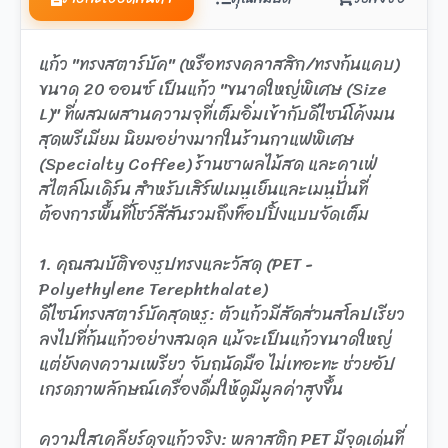
แก้ว "ทรงสตาร์บัค" (หรือทรงคลาสสิก/ทรงก้นแคบ)
ขนาด 20 ออนซ์ เป็นแก้ว "ขนาดใหญ่พิเศษ (Size
L)" ที่ผสมผสานความจุที่เต็มอิ่มเข้ากับดีไซน์โค้งมน
สุดพรีเมียม นิยมอย่างมากในร้านกาแฟพิเศษ
(Specialty Coffee) ร้านชาผลไม้สด และคาเฟ่
สไตล์โมเดิร์น สำหรับเสิร์ฟเมนูเย็นและเมนูปั่นที่
ต้องการพื้นที่โชว์สีสันรวมถึงท็อปปิ้งแบบจัดเต็ม
1. คุณสมบัติของรูปทรงและวัสดุ (PET -
Polyethylene Terephthalate)
ดีไซน์ทรงสตาร์บัคสุดหรู: ตัวแก้วมีสัดส่วนสโลปเรียว
ลงไปที่ก้นแก้วอย่างสมดุล แม้จะเป็นแก้วขนาดใหญ่
แต่ยังคงความเพรียว จับถนัดมือ ไม่เทอะทะ ช่วยอัป
เกรดภาพลักษณ์เครื่องดื่มให้ดูมีมูลค่าสูงขึ้น
ความใสเคลียร์ดุจแก้วจริง: พลาสติก PET มีจุดเด่นที่