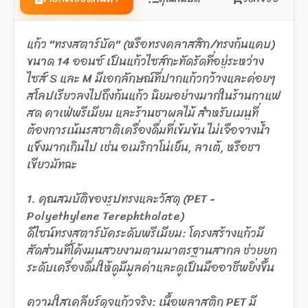
แก้ว "ทรงสตาร์บัค" (หรือทรงคลาสสิก/ทรงก้นแคบ)
ขนาด 14 ออนซ์ เป็นแก้วไซส์กะทัดรัดที่อยู่ระหว่าง
ไซส์ S และ M มีเอกลักษณ์ที่ปากแก้วกว้างและค่อยๆ
สโลปเรียวลงไปถึงก้นแก้ว นิยมอย่างมากในร้านกาแฟ
สด คาเฟ่พรีเมียม และร้านชาผลไม้ สำหรับเมนูที่
ต้องการเน้นรสชาติเครื่องดื่มที่เข้มข้น ไม่เจือจางน้ำ
แข็งมากเกินไป เช่น อเมริกาโน่เย็น, ลาเต้, หรือชา
เขียวมัทฉะ
1. คุณสมบัติของรูปทรงและวัสดุ (PET -
Polyethylene Terephthalate)
ดีไซน์ทรงสตาร์บัคระดับพรีเมียม: โครงสร้างแก้วมี
สัดส่วนที่โค้งมนสวยงามตามมาตรฐานสากล ช่วยยก
ระดับเครื่องดื่มให้ดูมีมูลค่าและดูเป็นมืออาชีพยิ่งขึ้น
ความใสเคลียร์ดุจแก้วจริง: เนื้อพลาสติก PET มี