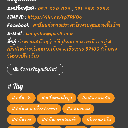
เบอร์โทรศัพท์
:
052-020-028
,
091-858-2258
LINE ID
:
https://lin.ee/vpTRVOo
Facebook
:
สกรีนแก้วกาแฟราคาโรงงานคุณภาพขึ้นห้าง
E-Mail
:
teeyaicr@gmail.com
ที่อยู่
:
โรงงานสกรีนแก้วขวัญใจมหาชน เลขที่ 11 หมู่ 4
(บ้านใหม่) ต.ริมกก อ.เมือง จ.เชียงราย 57100 (เข้าทาง
วัดร่องเสือเต้น)
จัดการข้อมูลเว็บไซต์
# Tag
#สกรีนแก้ว
#สกรีนชานมไข่มุก
#สกรีนพลาสติก
#สกรีนตลับเครื่องสำอางค์
#สกรีนหลอด
#สกรีนขวด
#สกรีนราคาประหยัด
#โรงงานสกรีน