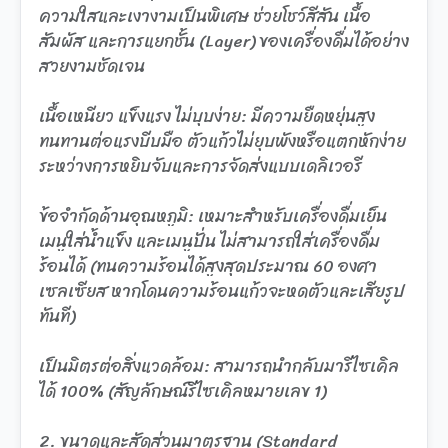
ความใสและเงางามเป็นพิเศษ ช่วยโชว์สีสัน เนื้อ
สัมผัส และการแยกชั้น (Layer) ของเครื่องดื่มได้อย่าง
สวยงามชัดเจน
เนื้อเหนียว แข็งแรง ไม่บุบง่าย: มีความยืดหยุ่นสูง
ทนทานต่อแรงบีบมือ ตัวแก้วไม่ยุบพังหรือแตกหักง่าย
ระหว่างการหยิบจับและการจัดส่งแบบเดลิเวอรี
ข้อจำกัดด้านอุณหภูมิ: เหมาะสำหรับเครื่องดื่มเย็น
เมนูใส่น้ำแข็ง และเมนูปั่น ไม่สามารถใส่เครื่องดื่ม
ร้อนได้ (ทนความร้อนได้สูงสุดประมาณ 60 องศา
เซลเซียส หากโดนความร้อนแก้วจะหดตัวและเสียรูป
ทันที)
เป็นมิตรต่อสิ่งแวดล้อม: สามารถนำกลับมารีไซเคิล
ได้ 100% (สัญลักษณ์รีไซเคิลหมายเลข 1)
2. ขนาดและสัดส่วนมาตรฐาน (Standard