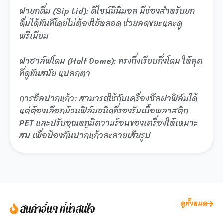
ฝายกดื่ม (Sip Lid): ดีไซน์มินิมอล มีช่องสำหรับยก
ดื่มได้ทันทีโดยไม่ต้องใช้หลอด ช่วยลดขยะและดู
พรีเมียม
ฝาฮาล์ฟโดม (Half Dome): ทรงกึ่งเรียบกึ่งโดม ให้ลุค
ที่ดูทันสมัย แปลกตา
การซีลปากแก้ว: สามารถใช้กับเครื่องซีลฝาฟิล์มได้
แต่ต้องเลือกม้วนฟิล์มชนิดที่รองรับเนื้อพลาสติก
PET และปรับอุณหภูมิความร้อนของเครื่องให้เหมาะ
สม เพื่อป้องกันปากแก้วละลายเสียรูป
ดูทั้งหมด
สินค้าอื่นๆ ที่น่าสนใจ