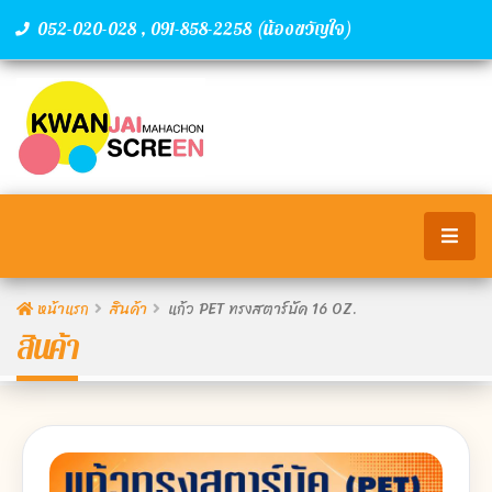
,
(น้องขวัญใจ)
052-020-028
091-858-2258
หน้าแรก
สินค้า
แก้ว PET ทรงสตาร์บัค 16 OZ.
สินค้า