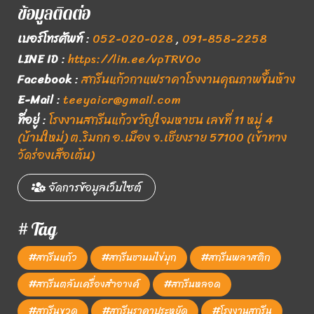
ข้อมูลติดต่อ
เบอร์โทรศัพท์
:
052-020-028
,
091-858-2258
LINE ID
:
https://lin.ee/vpTRVOo
Facebook
:
สกรีนแก้วกาแฟราคาโรงงานคุณภาพขึ้นห้าง
E-Mail
:
teeyaicr@gmail.com
ที่อยู่
:
โรงงานสกรีนแก้วขวัญใจมหาชน เลขที่ 11 หมู่ 4
(บ้านใหม่) ต.ริมกก อ.เมือง จ.เชียงราย 57100 (เข้าทาง
วัดร่องเสือเต้น)
จัดการข้อมูลเว็บไซต์
# Tag
#สกรีนแก้ว
#สกรีนชานมไข่มุก
#สกรีนพลาสติก
#สกรีนตลับเครื่องสำอางค์
#สกรีนหลอด
#สกรีนขวด
#สกรีนราคาประหยัด
#โรงงานสกรีน