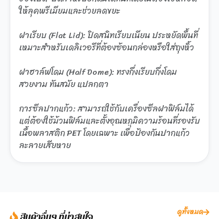
ให้ลุคพรีเมียมและช่วยลดขยะ
ฝาเรียบ (Flat Lid): ปิดสนิทเรียบเนียน ประหยัดพื้นที่
เหมาะสำหรับเดลิเวอรีที่ต้องซ้อนกล่องหรือใส่ถุงหิ้ว
ฝาฮาล์ฟโดม (Half Dome): ทรงกึ่งเรียบกึ่งโดม
สวยงาม ทันสมัย แปลกตา
การซีลปากแก้ว: สามารถใช้กับเครื่องซีลฝาฟิล์มได้
แต่ต้องใช้ม้วนฟิล์มและตั้งอุณหภูมิความร้อนที่รองรับ
เนื้อพลาสติก PET โดยเฉพาะ เพื่อป้องกันปากแก้ว
ละลายเสียหาย
ดูทั้งหมด
สินค้าอื่นๆ ที่น่าสนใจ