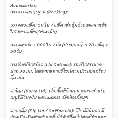
Accessories)
การบรรจุมาตรฐาน (Packing):
บรรจุต่อแพ็ค: 50 ใบ / แพ็ค (ห่อหุ้มด้วยถุงพลาสติก
ใสสะอาดเพื่อสุขอนามัย)
บรรจุต่อลัง: 1,000 ใบ / ลัง (ประกอบด้วย 20 แพ็ค x
50 ใบ)
การจับคู่กับฝาปิด (Lid Options): รองรับฝาขนาด
ปาก 98 มม. ได้หลากหลายดีไซน์ตามประเภทเครื่อง
ดื่ม เช่น
ฝาโดม (Dome Lid): เพิ่มพื้นที่ด้านบน เหมาะสำหรับ
เมนูที่มีวิปครีม ฟองนมหนา หรือท็อปปิ้งสูง
ฝายกดื่ม (Sip Lid / Coffee Lid): ดีไซน์มินิมอล มี
ช่องเปิด-ปิดสำหรับยกดื่มได้ทันทีโดยไม่ต้องใช้หลอด