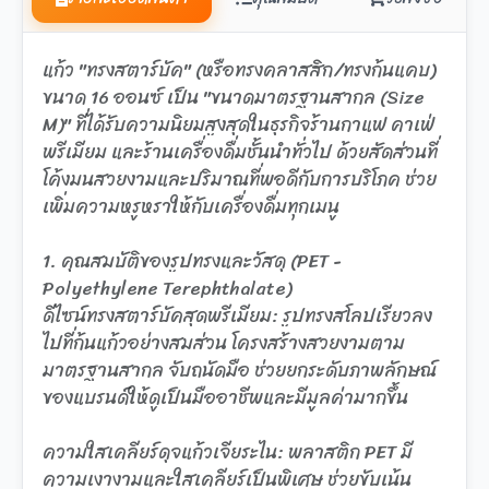
แก้ว "ทรงสตาร์บัค" (หรือทรงคลาสสิก/ทรงก้นแคบ)
ขนาด 16 ออนซ์ เป็น "ขนาดมาตรฐานสากล (Size
M)" ที่ได้รับความนิยมสูงสุดในธุรกิจร้านกาแฟ คาเฟ่
พรีเมียม และร้านเครื่องดื่มชั้นนำทั่วไป ด้วยสัดส่วนที่
โค้งมนสวยงามและปริมาณที่พอดีกับการบริโภค ช่วย
เพิ่มความหรูหราให้กับเครื่องดื่มทุกเมนู
1. คุณสมบัติของรูปทรงและวัสดุ (PET -
Polyethylene Terephthalate)
ดีไซน์ทรงสตาร์บัคสุดพรีเมียม: รูปทรงสโลปเรียวลง
ไปที่ก้นแก้วอย่างสมส่วน โครงสร้างสวยงามตาม
มาตรฐานสากล จับถนัดมือ ช่วยยกระดับภาพลักษณ์
ของแบรนด์ให้ดูเป็นมืออาชีพและมีมูลค่ามากขึ้น
ความใสเคลียร์ดุจแก้วเจียระไน: พลาสติก PET มี
ความเงางามและใสเคลียร์เป็นพิเศษ ช่วยขับเน้น