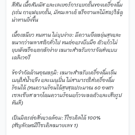
สีสัน เนื้อสัมผัส และเลเยอร์การแยกชั้นของเครื่องดื่ม
(เช่น กาแฟแยกชั้น, มัทฉะลาเต้ หรือชาผลไม้สด) ให้ดู
น่าทานยิ่งขึ้น
เนื้อเหนียว ทนทาน ไม่บุบง่าย: มีความยืดหยุ่นสูงและ
หนากว่าพลาสติกทั่วไป ทนต่อแรงบีบมือ ตัวแก้วไม่
ยุบพังหรือแตกหักง่าย เหมาะสำหรับการจัดส่งแบบ
เดลิเวอรี
ข้อจำกัดด้านอุณหภูมิ: เหมาะสำหรับเครื่องดื่มเย็น
เมนูใส่น้ำแข็ง และเมนูปั่น ไม่สามารถใส่เครื่องดื่ม
ร้อนได้ (ทนความร้อนได้สูงสุดประมาณ 60 องศา
เซลเซียส หากโดนความร้อนแก้วจะหดตัวและเสียรูป
ทันที)
เป็นมิตรต่อสิ่งแวดล้อม: รีไซเคิลได้ 100%
(สัญลักษณ์รีไซเคิลหมายเลข 1)