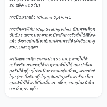
20 แพ็ค x 50 ใบ)
การปิดปากแก้ว (Closure Options):
การซีลฝาฟิล์ม (Cup Sealing Film): เป็นทางเลือก
อันดับ 1 เพราะนอกจากจะป้องกันการรั่วซึมได้ดีที่สุด
แล้ว ยังช่วยเน้นดีไซน์ก้นมนด้านล่างให้เด่นชัดและดู
สวยงามสะดุดตา
ฝาปิดพลาสติก (ขนาดปาก 95 มม.): หากไม่ใช้
เครื่องซีล สามารถใช้ฝาครอบทั่วไปได้ เช่น ฝาโดม
(เสริมให้แก้วดูโปร่งเป็นทรงกลมต่อเนื่อง), ฝาฮาล์ฟ
โดม (ทรงกึ่งเรียบกึ่งโดมดูทันสมัย) หรือฝาเรียบ โดย
แนะนำให้ใช้ฝาที่เป็นเนื้อ PP เพื่อความแน่นสนิทใน
การล็อกปากแก้ว