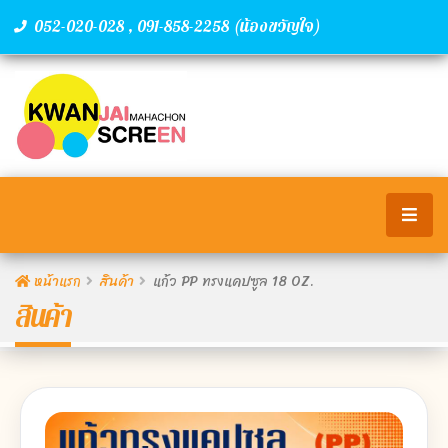
,
(น้องขวัญใจ)
052-020-028
091-858-2258
หน้าแรก
สินค้า
แก้ว PP ทรงแคปซูล 18 OZ.
สินค้า