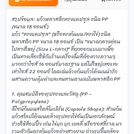
สรุปข้อมูล: แก้วพลาสติกทรงแคปซูล ชนิด PP
(ขนาด 18 ออนซ์)
แก้ว "ทรงแคปซูล" (หรือทรงก้นมน/ทรงไข่) ชนิด
พลาสติก PP ขนาด 18 ออนซ์ เป็น "ขนาดกลางค่อน
ไปทางใหญ่ (Size L-กลาง)" ที่ถูกออกแบบมาเพื่อ
เป็นทางเลือกให้กับร้านเครื่องดื่มที่ต้องการความจุ
มากกว่าไซส์ 16 ออนซ์มาตรฐาน แต่ไม่ใหญ่เทอะทะ
เท่าไซส์ 22 ออนซ์ โดดเด่นด้วยก้นแก้วโค้งมนน่ารัก
ผสานความคุ้มค่าและทนทานตามฉบับพลาสติก PP
1. คุณสมบัติของรูปทรงและวัสดุ (PP -
Polypropylene)
ดีไซน์ก้นมนสไตล์โมเดิร์น (Capsule Shape): ส่วนก้น
แก้วสโลปโค้งมนคล้ายรูปทรงไข่อันเป็นเอกลักษณ์
ช่วยให้ท็อปปิ้ง เช่น ไข่มุก บุก เยลลี่ หรือซอสที่ราด มา
รวมตัวกันตรงก้นแก้วอย่างสวยงาม ถ่ายรูปขึ้นกล้อง