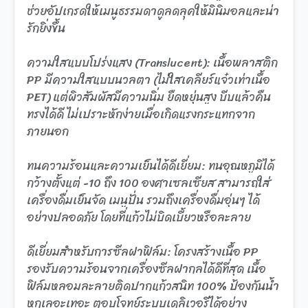
ช่วยอัปเกรดให้เมนูธรรมดาดูลดลุคให้มินิมอลและน่า
รักยิ่งขึ้น
ความใสแบบโปร่งแสง (Translucent): เนื้อพลาสติก
PP มีความใสแบบนวลตา (ไม่ใสเคลียร์แจ๋วเท่าเนื้อ
PET) แต่ผิวสัมผัสมีความนิ่ม ยืดหยุ่นสูง บีบแล้วคืน
ทรงได้ดี ไม่เปราะหักง่ายเมื่อเกิดแรงกระแทกจาก
ภายนอก
ทนความร้อนและความเย็นได้ดีเยี่ยม: ทนอุณหภูมิได้
กว้างตั้งแต่ -10 ถึง 100 องศาเซลเซียส สามารถใส่
เครื่องดื่มเย็นจัด เมนูปั่น รวมถึงเครื่องดื่มอุ่นๆ ได้
อย่างปลอดภัย โดยที่แก้วไม่บิดเบี้ยวหรือละลาย
ดีเยี่ยมสำหรับการซีลฝาฟิล์ม: โครงสร้างเนื้อ PP
รองรับความร้อนจากเครื่องซีลฝากลได้ดีที่สุด เนื้อ
ฟิล์มหลอมละลายติดปากแก้วสนิท 100% ป้องกันน้ำ
หกเลอะเทอะ ตอบโจทย์ระบบเดลิเวอรีได้อย่าง