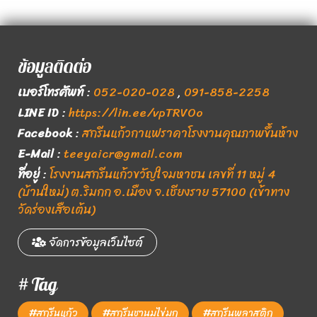
ข้อมูลติดต่อ
เบอร์โทรศัพท์
:
052-020-028
,
091-858-2258
LINE ID
:
https://lin.ee/vpTRVOo
Facebook
:
สกรีนแก้วกาแฟราคาโรงงานคุณภาพขึ้นห้าง
E-Mail
:
teeyaicr@gmail.com
ที่อยู่
:
โรงงานสกรีนแก้วขวัญใจมหาชน เลขที่ 11 หมู่ 4
(บ้านใหม่) ต.ริมกก อ.เมือง จ.เชียงราย 57100 (เข้าทาง
วัดร่องเสือเต้น)
จัดการข้อมูลเว็บไซต์
# Tag
#สกรีนแก้ว
#สกรีนชานมไข่มุก
#สกรีนพลาสติก