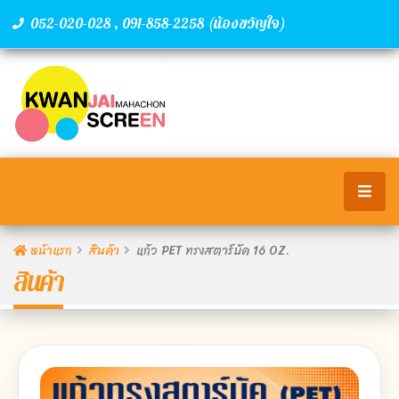
,
(น้องขวัญใจ)
052-020-028
091-858-2258
หน้าแรก
สินค้า
แก้ว PET ทรงสตาร์บัค 16 OZ.
สินค้า