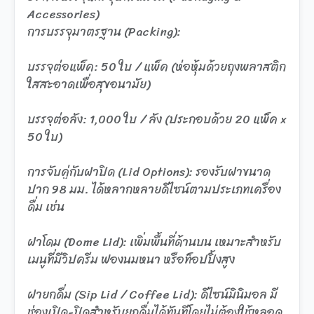
Accessories)
การบรรจุมาตรฐาน (Packing):
บรรจุต่อแพ็ค: 50 ใบ / แพ็ค (ห่อหุ้มด้วยถุงพลาสติก
ใสสะอาดเพื่อสุขอนามัย)
บรรจุต่อลัง: 1,000 ใบ / ลัง (ประกอบด้วย 20 แพ็ค x
50 ใบ)
การจับคู่กับฝาปิด (Lid Options): รองรับฝาขนาด
ปาก 98 มม. ได้หลากหลายดีไซน์ตามประเภทเครื่อง
ดื่ม เช่น
ฝาโดม (Dome Lid): เพิ่มพื้นที่ด้านบน เหมาะสำหรับ
เมนูที่มีวิปครีม ฟองนมหนา หรือท็อปปิ้งสูง
ฝายกดื่ม (Sip Lid / Coffee Lid): ดีไซน์มินิมอล มี
ช่องเปิด-ปิดสำหรับยกดื่มได้ทันทีโดยไม่ต้องใช้หลอด