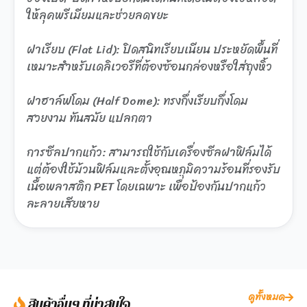
ให้ลุคพรีเมียมและช่วยลดขยะ
ฝาเรียบ (Flat Lid): ปิดสนิทเรียบเนียน ประหยัดพื้นที่
เหมาะสำหรับเดลิเวอรีที่ต้องซ้อนกล่องหรือใส่ถุงหิ้ว
ฝาฮาล์ฟโดม (Half Dome): ทรงกึ่งเรียบกึ่งโดม
สวยงาม ทันสมัย แปลกตา
การซีลปากแก้ว: สามารถใช้กับเครื่องซีลฝาฟิล์มได้
แต่ต้องใช้ม้วนฟิล์มและตั้งอุณหภูมิความร้อนที่รองรับ
เนื้อพลาสติก PET โดยเฉพาะ เพื่อป้องกันปากแก้ว
ละลายเสียหาย
ดูทั้งหมด
สินค้าอื่นๆ ที่น่าสนใจ