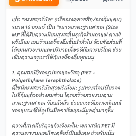
แก้ว "ทรงสตาร์บัค" (หรือทรงคลาสสิก/ทรงก้นแคบ)
ขนาด 16 ออนซ์ เป็น "ขนาดมาตรฐานสากล (Size
M)" ที่ได้รับความนิยมสูงสุดในธุรกิจร้านกาแฟ คาเฟ่
พรีเมียม และร้านเครื่องดื่มชั้นนำทั่วไป ด้วยสัดส่วนที่
โค้งมนสวยงามและปริมาณที่พอดีกับการบริโภค ช่วย
เพิ่มความหรูหราให้กับเครื่องดื่มทุกเมนู
1. คุณสมบัติของรูปทรงและวัสดุ (PET -
Polyethylene Terephthalate)
ดีไซน์ทรงสตาร์บัคสุดพรีเมียม: รูปทรงสโลปเรียวลง
ไปที่ก้นแก้วอย่างสมส่วน โครงสร้างสวยงามตาม
มาตรฐานสากล จับถนัดมือ ช่วยยกระดับภาพลักษณ์
ของแบรนด์ให้ดูเป็นมืออาชีพและมีมูลค่ามากขึ้น
ความใสเคลียร์ดุจแก้วเจียระไน: พลาสติก PET มี
ความเงางามและใสเคลียร์เป็นพิเศษ ช่วยขับเน้น