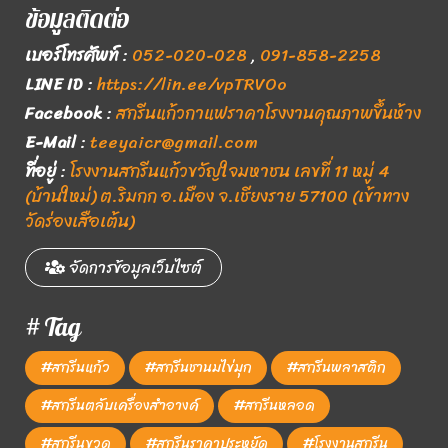
ข้อมูลติดต่อ
เบอร์โทรศัพท์
:
052-020-028
,
091-858-2258
LINE ID
:
https://lin.ee/vpTRVOo
Facebook
:
สกรีนแก้วกาแฟราคาโรงงานคุณภาพขึ้นห้าง
E-Mail
:
teeyaicr@gmail.com
ที่อยู่
:
โรงงานสกรีนแก้วขวัญใจมหาชน เลขที่ 11 หมู่ 4
(บ้านใหม่) ต.ริมกก อ.เมือง จ.เชียงราย 57100 (เข้าทาง
วัดร่องเสือเต้น)
จัดการข้อมูลเว็บไซต์
# Tag
#สกรีนแก้ว
#สกรีนชานมไข่มุก
#สกรีนพลาสติก
#สกรีนตลับเครื่องสำอางค์
#สกรีนหลอด
#สกรีนขวด
#สกรีนราคาประหยัด
#โรงงานสกรีน