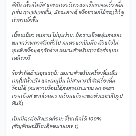
สีสัน เนื้อสัมผัส และเลเยอร์การแยกชั้นของเครื่องดื่ม
(เช่น กาแฟแยกชั้น, มัทฉะลาเต้ หรือชาผลไม้สด) ให้ดู
น่าทานยิ่งขึ้น
เนื้อเหนียว ทนทาน ไม่บุบง่าย: มีความยืดหยุ่นสูงและ
หนากว่าพลาสติกทั่วไป ทนต่อแรงบีบมือ ตัวแก้วไม่
ยุบพังหรือแตกหักง่าย เหมาะสำหรับการจัดส่งแบบ
เดลิเวอรี
ข้อจำกัดด้านอุณหภูมิ: เหมาะสำหรับเครื่องดื่มเย็น
เมนูใส่น้ำแข็ง และเมนูปั่น ไม่สามารถใส่เครื่องดื่ม
ร้อนได้ (ทนความร้อนได้สูงสุดประมาณ 60 องศา
เซลเซียส หากโดนความร้อนแก้วจะหดตัวและเสียรูป
ทันที)
เป็นมิตรต่อสิ่งแวดล้อม: รีไซเคิลได้ 100%
(สัญลักษณ์รีไซเคิลหมายเลข 1)