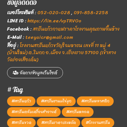
ข้อมูลติดต่อ
เบอร์โทรศัพท์
:
052-020-028
,
091-858-2258
LINE ID
:
https://lin.ee/vpTRVOo
Facebook
:
สกรีนแก้วกาแฟราคาโรงงานคุณภาพขึ้นห้าง
E-Mail
:
teeyaicr@gmail.com
ที่อยู่
:
โรงงานสกรีนแก้วขวัญใจมหาชน เลขที่ 11 หมู่ 4
(บ้านใหม่) ต.ริมกก อ.เมือง จ.เชียงราย 57100 (เข้าทาง
วัดร่องเสือเต้น)
จัดการข้อมูลเว็บไซต์
# Tag
#สกรีนแก้ว
#สกรีนชานมไข่มุก
#สกรีนพลาสติก
#สกรีนตลับเครื่องสำอางค์
#สกรีนหลอด
#สกรีนขวด
#สกรีนราคาประหยัด
#โรงงานสกรีน