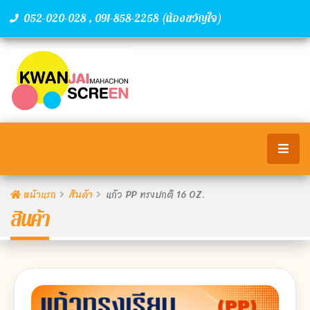
,
(น้องขวัญใจ)
052-020-028
091-858-2258
หน้าแรก
สินค้า
แก้ว PP ทรงปกติ 16 OZ.
สินค้า