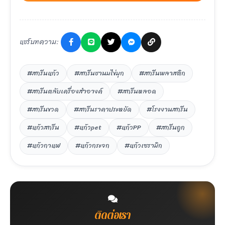
แชร์บทความ:
#สกรีนแก้ว
#สกรีนชานมไข่มุก
#สกรีนพลาสติก
#สกรีนตลับเครื่องสำอางค์
#สกรีนหลอด
#สกรีนขวด
#สกรีนราคาประหยัด
#โรงงานสกรีน
#แก้วสกรีน
#แก้วpet
#แก้วPP
#สกรีนถูก
#แก้วกาแฟ
#แก้วกระจก
#แก้วเซรามิก
ติดต่อเรา