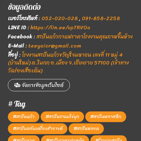
ข้อมูลติดต่อ
เบอร์โทรศัพท์
:
052-020-028
,
091-858-2258
LINE ID
:
https://lin.ee/vpTRVOo
Facebook
:
สกรีนแก้วกาแฟราคาโรงงานคุณภาพขึ้นห้าง
E-Mail
:
teeyaicr@gmail.com
ที่อยู่
:
โรงงานสกรีนแก้วขวัญใจมหาชน เลขที่ 11 หมู่ 4
(บ้านใหม่) ต.ริมกก อ.เมือง จ.เชียงราย 57100 (เข้าทาง
วัดร่องเสือเต้น)
จัดการข้อมูลเว็บไซต์
# Tag
#สกรีนแก้ว
#สกรีนชานมไข่มุก
#สกรีนพลาสติก
#สกรีนตลับเครื่องสำอางค์
#สกรีนหลอด
#สกรีนขวด
#สกรีนราคาประหยัด
#โรงงานสกรีน