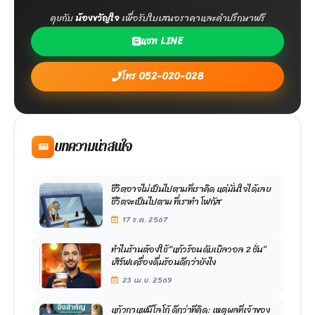
คุยกับ
น้องขวัญใจ
เพื่อรับใบเสนอราคาและคำปรึกษาฟรี
แชท LINE
โทร 052-020-028
บทความน่าสนใจ
ชีวิตอาจไม่เป็นไปตามที่เราคิด แต่มั่นใจได้เลย
ชีวิตจะเป็นไปตาม ที่เราทำ โฟกัส
17 ธ.ค. 2567
ทำไมร้านต้องใช้ “แก้วร้อนดับเบิลวอล 2 ชั้น”
เสิร์ฟเครื่องดื่มร้อนดีกว่ายังไง
23 เม.ย. 2569
แก้วกาแฟมีโลโก้ ดีกว่าที่คิด: เหตุผลที่เจ้าของ