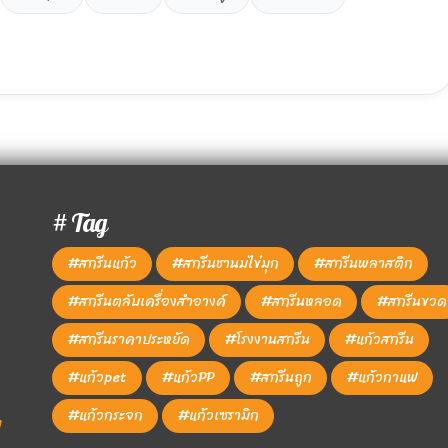
# Tag
#สกรีนแก้ว
#สกรีนชานมไข่มุก
#สกรีนพลาสติก
#สกรีนตลับเครื่องสำอางค์
#สกรีนหลอด
#สกรีนขวด
#สกรีนราคาประหยัด
#โรงงานสกรีน
#แก้วสกรีน
#แก้วpet
#แก้วPP
#สกรีนถูก
#แก้วกาแฟ
#แก้วกระจก
#แก้วเซรามิก
1