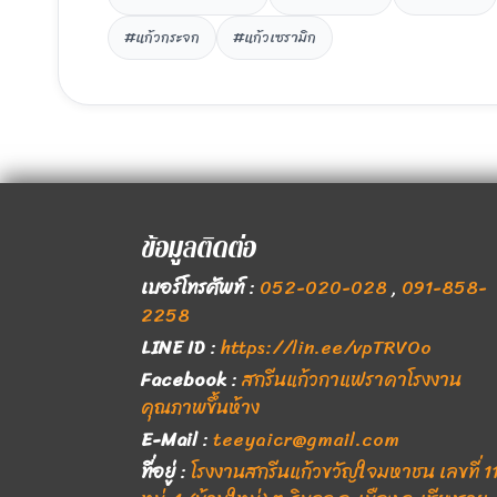
#แก้วกระจก
#แก้วเซรามิก
ข้อมูลติดต่อ
เบอร์โทรศัพท์
:
052-020-028
,
091-858-
2258
LINE ID
:
https://lin.ee/vpTRVOo
Facebook
:
สกรีนแก้วกาแฟราคาโรงงาน
คุณภาพขึ้นห้าง
E-Mail
:
teeyaicr@gmail.com
ที่อยู่
:
โรงงานสกรีนแก้วขวัญใจมหาชน เลขที่ 1