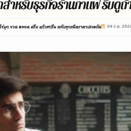
ทำสำหรับธุรกิจร้านกาแฟ รีบดูถ้
04 ธ.ค. 256
ไข่มุก ขวด หลอด ครีม แก้วสกรีน ตลับทุกชนิดราคาประหยัด