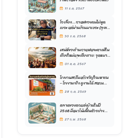
11 ธ.ค. 2567
โอเลี้ยง… กาแฟของคนไม่พูด
เยอะ แต่ผ่านร้อนมาเยอะ (ลุงขอ
เล่าให้ฟัง)
30 ธ.ค. 2568
เสน่ห์ของร้านกาแฟและคาเฟ่ใน
เชียงใหม่และเชียงราย: จุดหมาย
ปลายทางที่น่าหลงใหลในปี
01 ต.ค. 2567
2567
โรงงานสกรีนแก้วขวัญใจมหาชน
– โรงงานจริง ดูงานได้ สแกน
นำทางมาได้เลย
28 ก.ค. 2569
ตลาดของตกแต่งบ้านในปี
2568 มีแนวโน้มฟื้นตัวอย่าง
ค่อยเป็นค่อยไป
27 ก.พ. 2568