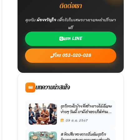
ติดต่อเรา
คุยกับ
น้องขวัญใจ
เพื่อรับใบเสนอราคาและคำปรึกษา
ฟรี
แชท LINE
โทร 052-020-028
บทความน่าสนใจ
ธุรกิจอะไรบ้าง ที่สร้างรายได้ดีและ
ง่ายๆ วันนี้ เรามีคำตอบให้ท่าน
ลองเลือกไปใช้ก้นได้เลย ลงทุน
09 ต.ค. 2567
ต่ำ กำไรสูง
8 ข้อเสีย ของการเริ่มต้นธุรกิจ
ร้านกาแฟจากความชอบส่วนตัว