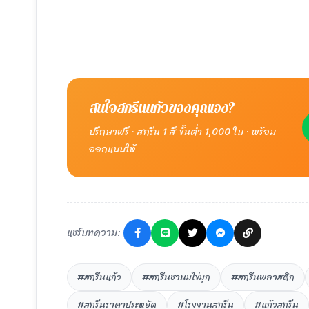
สนใจสกรีนแก้วของคุณเอง?
ปรึกษาฟรี · สกรีน 1 สี ขั้นต่ำ 1,000 ใบ · พร้อม
ออกแบบให้
แชร์บทความ:
#สกรีนแก้ว
#สกรีนชานมไข่มุก
#สกรีนพลาสติก
#สกรีนราคาประหยัด
#โรงงานสกรีน
#แก้วสกรีน