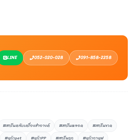
LINE
052-020-028
091-858-2258
#สกรีนตลับเครื่องสำอางค์
#สกรีนหลอด
#สกรีนขวด
#แก้วpet
#แก้วPP
#สกรีนถูก
#แก้วกาแฟ