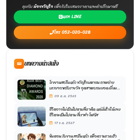
คุยกับ
น้องขวัญใจ
เพื่อรับใบเสนอราคาและคำปรึกษาฟรี
แชท LINE
โทร 052-020-028
บทความน่าสนใจ
โรงงานสกรีนแก้ว ขวัญใจมหาชน ภาพถ่าย
บรรยากาศรับรางวัล อุตสาหกรรมยอดเยี่ยม
จากประธาน พลเอก เชษฐา ฐานะจาโร
09 ต.ค. 2563
ชีวิตอาจไม่เป็นไปตามที่เราคิด แต่มั่นใจได้เลย
ชีวิตจะเป็นไปตาม ที่เราทำ โฟกัส
17 ธ.ค. 2567
ขั้นตอน รับงาน สกรีนแก้ว เพื่อความรวดเร็ว