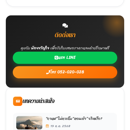
ติดต่อเรา
คุยกับ
น้องขวัญใจ
เพื่อรับใบเสนอราคาและคำปรึกษาฟรี
แชท LINE
โทร 052-020-028
บทความน่าสนใจ
“กาแฟ” ไม่ควรดื่ม “ตอนเช้า” จริงหรือ?
19 ต.ค. 2568