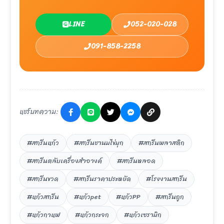
LINE
052-020-028
091-858-2258
แชร์บทความ:
#สกรีนแก้ว
#สกรีนชานมไข่มุก
#สกรีนพลาสติก
#สกรีนตลับเครื่องสำอางค์
#สกรีนหลอด
#สกรีนขวด
#สกรีนราคาประหยัด
#โรงงานสกรีน
#แก้วสกรีน
#แก้วpet
#แก้วPP
#สกรีนถูก
#แก้วกาแฟ
#แก้วกระจก
#แก้วเซรามิก