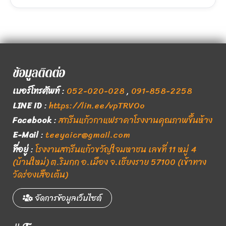
ข้อมูลติดต่อ
เบอร์โทรศัพท์
:
052-020-028
,
091-858-2258
LINE ID
:
https://lin.ee/vpTRVOo
Facebook
:
สกรีนแก้วกาแฟราคาโรงงานคุณภาพขึ้นห้าง
E-Mail
:
teeyaicr@gmail.com
ที่อยู่
:
โรงงานสกรีนแก้วขวัญใจมหาชน เลขที่ 11 หมู่ 4
(บ้านใหม่) ต.ริมกก อ.เมือง จ.เชียงราย 57100 (เข้าทาง
วัดร่องเสือเต้น)
จัดการข้อมูลเว็บไซต์