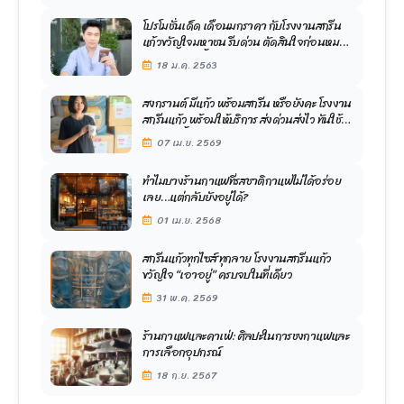
โปรโมชั่นเด็ด เดือนมกราคา กับโรงงานสกรีน
แก้วขวัญใจมหาชน รีบด่วน ตัดสินใจก่อนหมด
โปรสุดพิเศษนี้
18 ม.ค. 2563
สงกรานต์ มีแก้ว พร้อมสกรีน หรือยังคะ โรงงาน
สกรีนแก้ว พร้อมให้บริการ ส่งด่วนส่งไว ทันใช้
เทศกาลนี้อย่างแน่นอนคะ
07 เม.ย. 2569
ทำไมบางร้านกาแฟที่รสชาติกาแฟไม่ได้อร่อย
เลย…แต่กลับยังอยู่ได้?
01 เม.ย. 2568
สกรีนแก้วทุกไซส์ ทุกลาย โรงงานสกรีนแก้ว
ขวัญใจ “เอาอยู่” ครบจบในที่เดียว
31 พ.ค. 2569
ร้านกาแฟและคาเฟ่: ศิลปะในการชงกาแฟและ
การเลือกอุปกรณ์
18 ก.ย. 2567