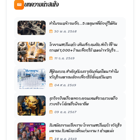
บทความน่าสนใจ
ทำไมจนแล้วจนอีก…5 เหตุผลที่ต้องรู้ให้ทัน
30 พ.ค. 2568
โรงงานสกรีนแก้ว เส้นเล็ก คมชัด ส่งไว ที่ร้าน
กาแฟ 1,000+ ร้านเลือกใช้ แนะนำ ขวัญใจ
มหาชน
11 ก.ค. 2569
สีฟู้ดเกรด สำคัญกับบรรจุภัณฑ์แค่ไหน? ทำไม
ขวัญใจมหาชนต้องเลือกใช้ตั้งแต่วันแรก
04 ส.ค. 2569
ธุรกิจจริงหรือหลอก คอนเทนส์อวดรวยหรือ
รวยจริง โค้ชหรือมิจฉาชีพ
09 ต.ค. 2567
รับสมัครงานเชียงราย โรงงานสกรีนแก้ว ขวัญใจ
มหาชน รับสมัครเพื่อนร่วมงาน 1 ตำแหน่ง
28 พ.ค. 2569