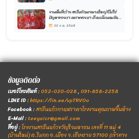
งานพื้นที่กว้าง สกรีนอักษรขนาดใหญ่ ก็ไม่ใช่
ปัญหาของเรา เพราะของเรา เรียบเนียนคมชัด
ทุกใบ
30 ธ.ค. 2568
ข้อมูลติดต่อ
เบอร์โทรศัพท์
:
052-020-028
,
091-858-2258
LINE ID
:
https://lin.ee/vpTRVOo
Facebook
:
สกรีนแก้วกาแฟราคาโรงงานคุณภาพขึ้นห้าง
E-Mail
:
teeyaicr@gmail.com
ที่อยู่
:
โรงงานสกรีนแก้วขวัญใจมหาชน เลขที่ 11 หมู่ 4
(บ้านใหม่) ต.ริมกก อ.เมือง จ.เชียงราย 57100 (เข้าทาง