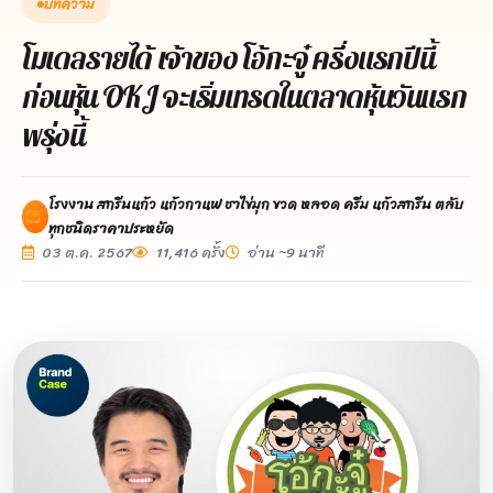
บทความ
โมเดลรายได้ เจ้าของ โอ้กะจู๋ ครึ่งแรกปีนี้
ก่อนหุ้น OKJ จะเริ่มเทรดในตลาดหุ้นวันแรก
พรุ่งนี้
โรงงาน สกรีนแก้ว แก้วกาแฟ ชาไข่มุก ขวด หลอด ครีม แก้วสกรีน ตลับ
ทุกชนิดราคาประหยัด
03 ต.ค. 2567
11,416 ครั้ง
อ่าน ~9 นาที