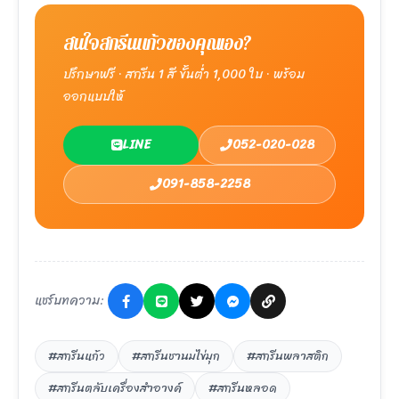
สนใจสกรีนแก้วของคุณเอง?
ปรึกษาฟรี · สกรีน 1 สี ขั้นต่ำ 1,000 ใบ · พร้อม
ออกแบบให้
LINE
052-020-028
091-858-2258
แชร์บทความ:
#สกรีนแก้ว
#สกรีนชานมไข่มุก
#สกรีนพลาสติก
#สกรีนตลับเครื่องสำอางค์
#สกรีนหลอด