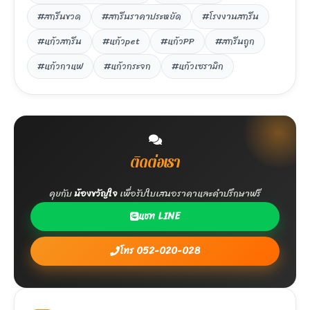
#สกรีนขวด
#สกรีนราคาประหยัด
#โรงงานสกรีน
#แก้วสกรีน
#แก้วpet
#แก้วPP
#สกรีนถูก
#แก้วกาแฟ
#แก้วกระจก
#แก้วเซรามิก
ติดต่อเรา
คุยกับ
น้องขวัญใจ
เพื่อรับใบเสนอราคาและคำปรึกษาฟรี
แชท LINE
โทร 052-020-028