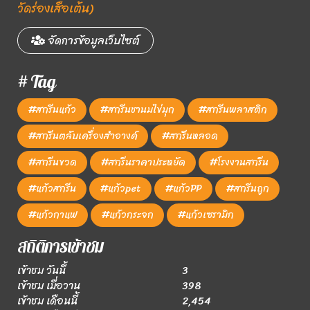
วัดร่องเสือเต้น)
จัดการข้อมูลเว็บไซต์
# Tag
#สกรีนแก้ว
#สกรีนชานมไข่มุก
#สกรีนพลาสติก
#สกรีนตลับเครื่องสำอางค์
#สกรีนหลอด
#สกรีนขวด
#สกรีนราคาประหยัด
#โรงงานสกรีน
#แก้วสกรีน
#แก้วpet
#แก้วPP
#สกรีนถูก
#แก้วกาแฟ
#แก้วกระจก
#แก้วเซรามิก
สถิติการเข้าชม
เข้าชม วันนี้
3
เข้าชม เมื่อวาน
398
เข้าชม เดือนนี้
2,454