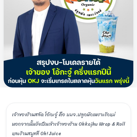
เจ้าของร้านสลัด โอ้กะจู๋ คือ บมจ.ปลูกผักเพราะรักแม่
นอกจากนั้นยังเป็นเข้าเจ้าของร้าน Ohkajhu Wrap & Roll
และร้านสมูทที Oh! Juice