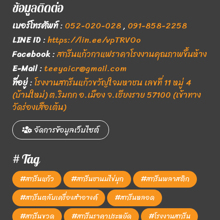
ข้อมูลติดต่อ
เบอร์โทรศัพท์
:
052-020-028
,
091-858-2258
LINE ID
:
https://lin.ee/vpTRVOo
Facebook
:
สกรีนแก้วกาแฟราคาโรงงานคุณภาพขึ้นห้าง
E-Mail
:
teeyaicr@gmail.com
ที่อยู่
:
โรงงานสกรีนแก้วขวัญใจมหาชน เลขที่ 11 หมู่ 4
(บ้านใหม่) ต.ริมกก อ.เมือง จ.เชียงราย 57100 (เข้าทาง
วัดร่องเสือเต้น)
จัดการข้อมูลเว็บไซต์
# Tag
#สกรีนแก้ว
#สกรีนชานมไข่มุก
#สกรีนพลาสติก
#สกรีนตลับเครื่องสำอางค์
#สกรีนหลอด
#สกรีนขวด
#สกรีนราคาประหยัด
#โรงงานสกรีน