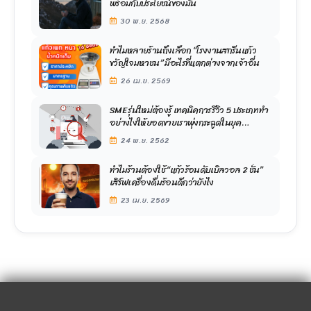
พร้อมกับประโยชน์ของมัน
30 พ.ย. 2568
ทำไมหลายร้านถึงเลือก “โรงงานสกรีนแก้ว
ขวัญใจมหาชน” มีอะไรที่แตกต่างจากเจ้าอื่น
26 เม.ย. 2569
SME รุ่นใหม่ต้องรู้ เทคนิคการรีวิว 5 ประเภท ทำ
อย่างไงให้ยอดขายเราพุ่งกระฉูดในยุค
ออนไลน์ปัจจุบัน
24 พ.ย. 2562
ทำไมร้านต้องใช้ “แก้วร้อนดับเบิลวอล 2 ชั้น”
เสิร์ฟเครื่องดื่มร้อนดีกว่ายังไง
23 เม.ย. 2569