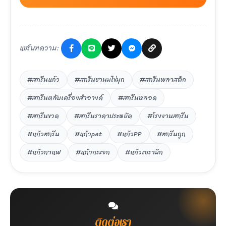
แชร์บทความ:
#สกรีนแก้ว
#สกรีนชานมไข่มุก
#สกรีนพลาสติก
#สกรีนตลับเครื่องสำอางค์
#สกรีนหลอด
#สกรีนขวด
#สกรีนราคาประหยัด
#โรงงานสกรีน
#แก้วสกรีน
#แก้วpet
#แก้วPP
#สกรีนถูก
#แก้วกาแฟ
#แก้วกระจก
#แก้วเซรามิก
ติดต่อเรา