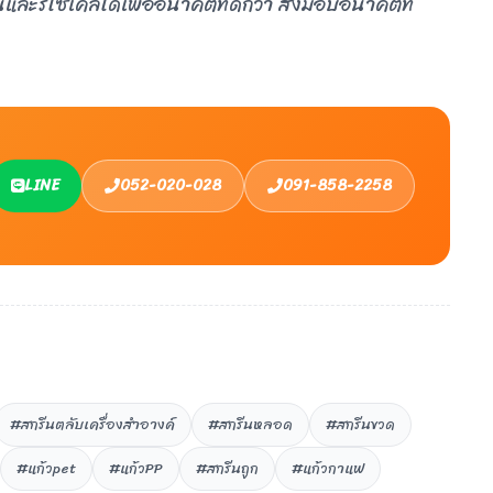
และรีไซเคิลได้เพื่ออนาคตที่ดีกว่า ส่งมอบอนาคตที่
LINE
052-020-028
091-858-2258
#สกรีนตลับเครื่องสำอางค์
#สกรีนหลอด
#สกรีนขวด
#แก้วpet
#แก้วPP
#สกรีนถูก
#แก้วกาแฟ