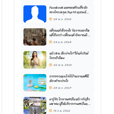
facebook แพลตฟร์อมชื่อดัง
ของโลก หลุด Top 10 แบรนด์
มูลค่าสูงสุดของโลก
28 พ.ย. 2562
เพื่อนแท้ คืออะไร วัดจากตรงให
นที่เรียกว่า เพื่อนแท้ กัลยาณมิตร
ที่จริงใจ
04 ม.ค. 2568
แก้ว Bio ดีอย่างไร? ใช้แล้วรักษ์
โลกจริงไหม
02 พ.ค. 2569
การออกแบบโลโก้ร้านกาแฟที่ดี
ต้องทำอย่างไร
28 พ.ย. 2567
มารู้จัก โรงงานสกรีนแก้ว ขวัญใจ
มหาชน ผู้ให้บริการงานสกรีนแบบ
ครบวงจร ด้วยระบบโรงงานทัน
15 ธ.ค. 2562
สมัย เครื่องจักรรุ่นใหม่และทัน