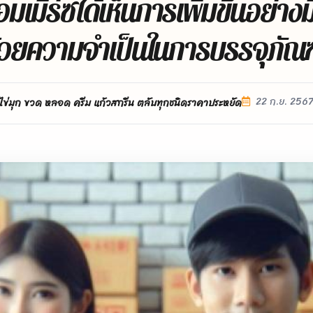
มเมิร์ซได้เห็นการเพิ่มขึ้นอย่างม
้วยความจําเป็นในการบรรจุภัณฑ์ท
22 ก.ย. 256
ไข่มุก ขวด หลอด ครีม แก้วสกรีน ตลับทุกชนิดราคาประหยัด