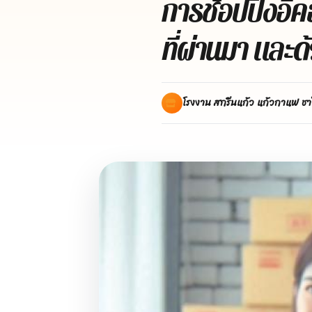
การช้อปปิ้งอีคอ
ที่ผ่านมา และด
โรงงาน สกรีนแก้ว แก้วกาแฟ ชา