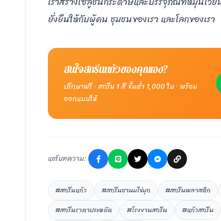
เราสร้างโซลูชันกระดาษและบรรจุภัณฑ์หมุนเวียน
ยั่งยืนให้กับผู้คน ชุมชนของเรา และโลกของเรา
สนใจสกรีนแก้วของคุณเอง?
ปรึกษาฟรี · สกรีน 1 สี ขั้นต่ำ 1,000 ใบ · พร้อม
ออกแบบให้
แชร์บทความ:
#สกรีนแก้ว
#สกรีนชานมไข่มุก
#สกรีนพลาสติก
#สกรีนราคาประหยัด
#โรงงานสกรีน
#แก้วสกรีน