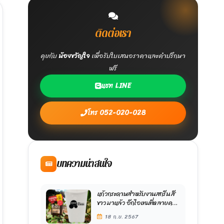
ติดต่อเรา
คุยกับ
น้องขวัญใจ
เพื่อรับใบเสนอราคาและคำปรึกษา
ฟรี
แชท LINE
โทร 052-020-028
บทความน่าสนใจ
แก้วกระดาษสำหรับงานสกรีน สี
ขาว มาแล้ว อีกไอเทมที่หลายคน
สอบถามเข้ามา
18 ก.ย. 2567