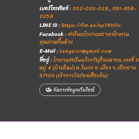
เบอร์โทรศัพท์
:
052-020-028
,
091-858-
2258
LINE ID
:
https://lin.ee/vpTRVOo
Facebook
:
สกรีนแก้วกาแฟราคาโรงงาน
คุณภาพขึ้นห้าง
E-Mail
:
teeyaicr@gmail.com
ที่อยู่
:
โรงงานสกรีนแก้วขวัญใจมหาชน เลขที่ 1
หมู่ 4 (บ้านใหม่) ต.ริมกก อ.เมือง จ.เชียงราย
57100 (เข้าทางวัดร่องเสือเต้น)
จัดการข้อมูลเว็บไซต์