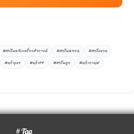
#สกรีนตลับเครื่องสำอางค์
#สกรีนหลอด
#สกรีนขวด
#แก้วpet
#แก้วPP
#สกรีนถูก
#แก้วกาแฟ
# Tag