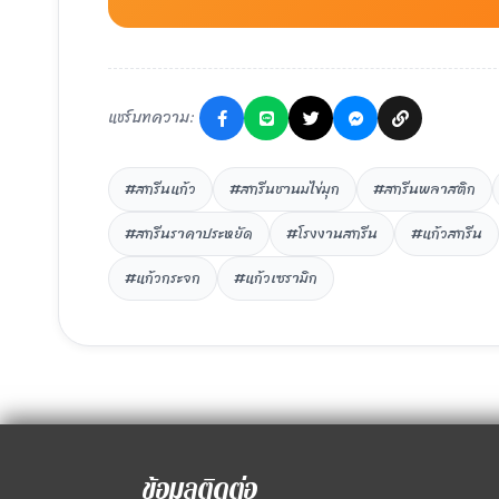
แชร์บทความ:
#สกรีนแก้ว
#สกรีนชานมไข่มุก
#สกรีนพลาสติก
#สกรีนราคาประหยัด
#โรงงานสกรีน
#แก้วสกรีน
#แก้วกระจก
#แก้วเซรามิก
ข้อมูลติดต่อ