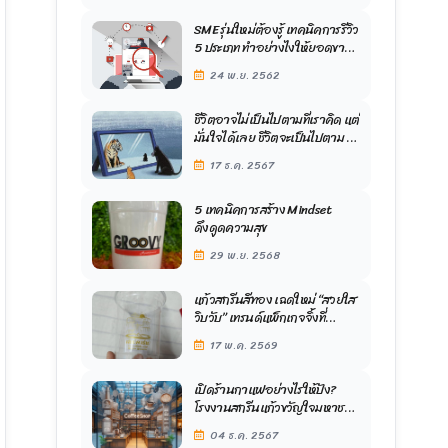
ดี แต่ต้องใช้เวลาสำหรับการเตรียมแม่พิมพ์

โรงงานสกรีนแก้ว ขวัญใจมหาชน
SME รุ่นใหม่ต้องรู้ เทคนิคการรีวิว
ับซ้อน แต่มีค่าใช้จ่ายที่สูงกว่าในบางกรณี

5 ประเภท ทำอย่างไงให้ยอดขาย
เราพุ่งกระฉูดในยุคออนไลน์
24 พ.ย. 2562
ปัจจุบัน
ชีวิตอาจไม่เป็นไปตามที่เราคิด แต่
มั่นใจได้เลย ชีวิตจะเป็นไปตาม ที่
เราทำ โฟกัส
17 ธ.ค. 2567
5 เทคนิคการสร้าง Mindset
ติบโตอย่างต่อเนื่อง การใช้เทคโนโลยีใหม่ๆ ในการพิมพ์
ดึงดูดความสุข
าพในการสร้างแบรนด์และแสดงออกถึงความคิดสร้างสรรค์ของ
29 พ.ย. 2568
แก้วสกรีนสีทอง เฉดใหม่ “สวยใส
วิบวับ” เทรนด์แพ็กเกจจิ้งที่
แบรนด์ห้ามพลาด
17 พ.ค. 2569
เปิดร้านกาแฟอย่างไรให้ปัง?
โรงงานสกรีนแก้วขวัญใจมหาชน
มีคำตอบมาฝาก
04 ธ.ค. 2567