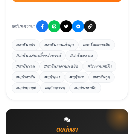
แชร์บทความ:
#สกรีนแก้ว
#สกรีนชานมไข่มุก
#สกรีนพลาสติก
#สกรีนตลับเครื่องสำอางค์
#สกรีนหลอด
#สกรีนขวด
#สกรีนราคาประหยัด
#โรงงานสกรีน
#แก้วสกรีน
#แก้วpet
#แก้วPP
#สกรีนถูก
#แก้วกาแฟ
#แก้วกระจก
#แก้วเซรามิก
ติดต่อเรา