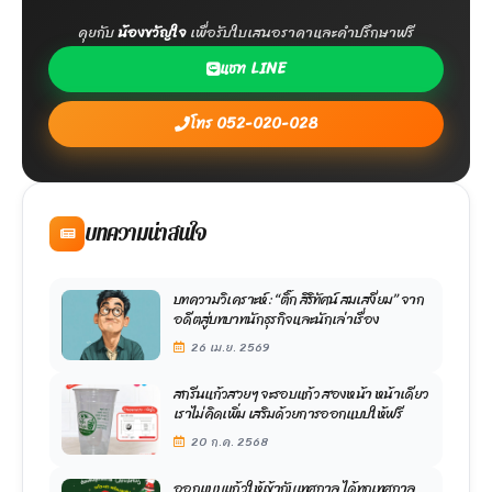
คุยกับ
น้องขวัญใจ
เพื่อรับใบเสนอราคาและคำปรึกษาฟรี
แชท LINE
โทร 052-020-028
บทความน่าสนใจ
บทความวิเคราะห์: “ติ๊ก สิริทัศน์ สมเสงี่ยม” จาก
อดีตสู่บทบาทนักธุรกิจและนักเล่าเรื่อง
26 เม.ย. 2569
สกรีนแก้วสวยๆ จะรอบแก้ว สองหน้า หน้าเดียว
เราไม่คิดเพิ่ม เสริมด้วยการออกแบบให้ฟรี
20 ก.ค. 2568
ออกแบบแก้วให้เข้ากับเทศกาล ได้ทุกเทศกาล