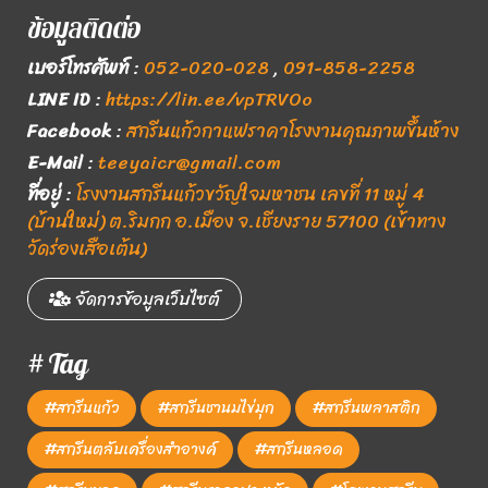
ข้อมูลติดต่อ
เบอร์โทรศัพท์
:
052-020-028
,
091-858-2258
LINE ID
:
https://lin.ee/vpTRVOo
Facebook
:
สกรีนแก้วกาแฟราคาโรงงานคุณภาพขึ้นห้าง
E-Mail
:
teeyaicr@gmail.com
ที่อยู่
:
โรงงานสกรีนแก้วขวัญใจมหาชน เลขที่ 11 หมู่ 4
(บ้านใหม่) ต.ริมกก อ.เมือง จ.เชียงราย 57100 (เข้าทาง
วัดร่องเสือเต้น)
จัดการข้อมูลเว็บไซต์
# Tag
#สกรีนแก้ว
#สกรีนชานมไข่มุก
#สกรีนพลาสติก
#สกรีนตลับเครื่องสำอางค์
#สกรีนหลอด