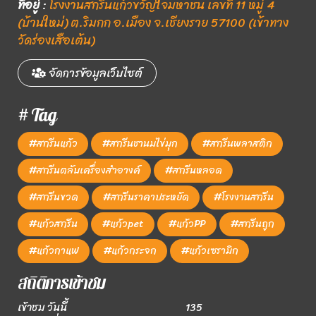
ที่อยู่
:
โรงงานสกรีนแก้วขวัญใจมหาชน เลขที่ 11 หมู่ 4
(บ้านใหม่) ต.ริมกก อ.เมือง จ.เชียงราย 57100 (เข้าทาง
วัดร่องเสือเต้น)
จัดการข้อมูลเว็บไซต์
# Tag
#สกรีนแก้ว
#สกรีนชานมไข่มุก
#สกรีนพลาสติก
#สกรีนตลับเครื่องสำอางค์
#สกรีนหลอด
#สกรีนขวด
#สกรีนราคาประหยัด
#โรงงานสกรีน
#แก้วสกรีน
#แก้วpet
#แก้วPP
#สกรีนถูก
#แก้วกาแฟ
#แก้วกระจก
#แก้วเซรามิก
สถิติการเข้าชม
เข้าชม วันนี้
135