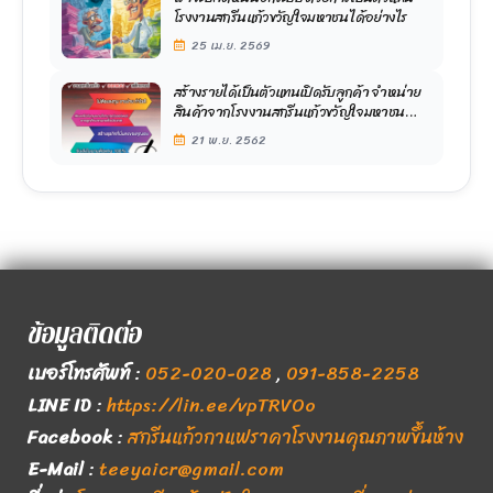
โรงงานสกรีนแก้วขวัญใจมหาชน ได้อย่างไร
25 เม.ย. 2569
สร้างรายได้เป็นตัวแทนเปิดรับลูกค้า จำหน่าย
สินค้าจากโรงงานสกรีนแก้วขวัญใจมหาชน
โดยตรง ประจำจังหวัดละ 1 ท่าน
21 พ.ย. 2562
ข้อมูลติดต่อ
เบอร์โทรศัพท์
:
052-020-028
,
091-858-2258
LINE ID
:
https://lin.ee/vpTRVOo
Facebook
:
สกรีนแก้วกาแฟราคาโรงงานคุณภาพขึ้นห้าง
E-Mail
:
teeyaicr@gmail.com