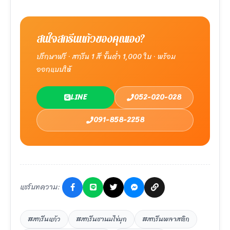
สนใจสกรีนแก้วของคุณเอง?
ปรึกษาฟรี · สกรีน 1 สี ขั้นต่ำ 1,000 ใบ · พร้อม
ออกแบบให้
LINE
052-020-028
091-858-2258
แชร์บทความ:
#สกรีนแก้ว
#สกรีนชานมไข่มุก
#สกรีนพลาสติก