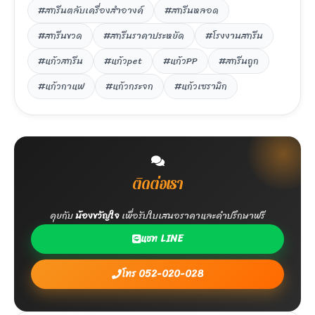
#สกรีนตลับเครื่องสำอางค์
#สกรีนหลอด
#สกรีนขวด
#สกรีนราคาประหยัด
#โรงงานสกรีน
#แก้วสกรีน
#แก้วpet
#แก้วPP
#สกรีนถูก
#แก้วกาแฟ
#แก้วกระจก
#แก้วเซรามิก
ติดต่อเรา
คุยกับ
น้องขวัญใจ
เพื่อรับใบเสนอราคาและคำปรึกษาฟรี
แชท LINE
โทร 052-020-028