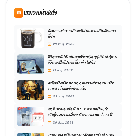
บทความน่าสนใจ
มีคนถามว่า การคั่วระดับไหนคาเฟอินดีดมาก
ที่สุด
29 พ.ค. 2568
ชีวิตอาจไม่เป็นไปตามที่เราคิด แต่มั่นใจได้เลย
ชีวิตจะเป็นไปตาม ที่เราทำ โฟกัส
17 ธ.ค. 2567
ธุรกิจจริงหรือหลอก คอนเทนส์อวดรวยหรือ
รวยจริง โค้ชหรือมิจฉาชีพ
09 ต.ค. 2567
สกรีนสวยคมชัด มั่นใจ โรงงานสกรีนแก้ว
ขวัญใจมหาชน มืออาชีพ ยาวนานกว่า 10 ปี
26 มิ.ย. 2568
เราจะปลดหนี้นอกระบบ ด้วยการเป็นตัวแทน