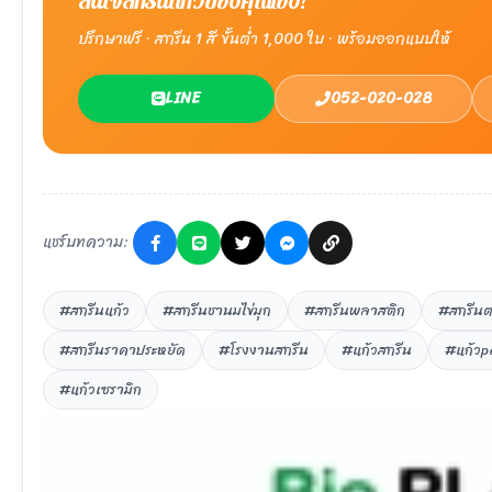
สนใจสกรีนแก้วของคุณเอง?
ปรึกษาฟรี · สกรีน 1 สี ขั้นต่ำ 1,000 ใบ · พร้อมออกแบบให้
LINE
052-020-028
แชร์บทความ:
#สกรีนแก้ว
#สกรีนชานมไข่มุก
#สกรีนพลาสติก
#สกรีนต
#สกรีนราคาประหยัด
#โรงงานสกรีน
#แก้วสกรีน
#แก้วp
#แก้วเซรามิก