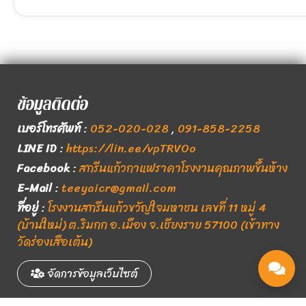
ข้อมูลติดต่อ
เบอร์โทรศัพท์
:
052-020-028
,
091-858-2258
LINE ID
:
https://lin.ee/vpTRVOo
Facebook
:
สกรีนแก้วกาแฟราคาโรงงานคุณภาพขึ้นห้าง
E-Mail
:
teeyaicr@gmail.com
ที่อยู่
:
โรงงานสกรีนแก้วขวัญใจมหาชน เลขที่ 11 หมู่ 4
(บ้านใหม่) ต.ริมกก อ.เมือง จ.เชียงราย 57100 (เข้าทาง
วัดร่องเสือเต้น)
จัดการข้อมูลเว็บไซต์