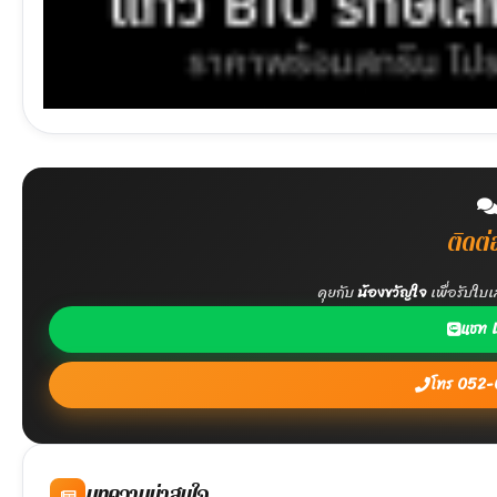
ติดต่
คุยกับ
น้องขวัญใจ
เพื่อรับใ
แชท 
โทร 052
บทความน่าสนใจ