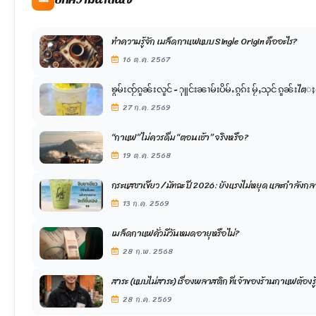
ทำความรู้จัก เมล็ดกาแฟแบบ Single Origin คืออะไร?
16 ต.ค. 2567
ၶွမ်းၸႂ်ၵူၼ်းလူင် - ႁူင်းၼၢမ်းပိမ်ႉၵွၵ်း မႂ်ႇ
27 ก.ค. 2569
“กาแฟ” ไม่ควรดื่ม “ตอนเช้า” จริงหรือ?
19 ต.ค. 2568
กระแสชาเขียว / มัทฉะ ปี 2026: ยังแรงไม่หยุด และกำลังกล
13 ก.ค. 2569
เมล็ดกาแฟคั่วมีวันหมดอายุหรือไม่?
28 ก.พ. 2568
สาระ (แบบไม่สาระ) เรื่องพลาสติก ที่เจ้าของร้านกาแฟต้องรู
28 ก.ค. 2569