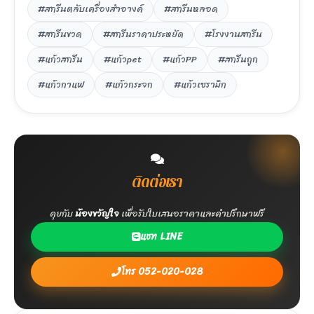
#สกรีนตลับเครื่องสำอางค์
#สกรีนหลอด
#สกรีนขวด
#สกรีนราคาประหยัด
#โรงงานสกรีน
#แก้วสกรีน
#แก้วpet
#แก้วPP
#สกรีนถูก
#แก้วกาแฟ
#แก้วกระจก
#แก้วเซรามิก
ติดต่อเรา
คุยกับ
น้องขวัญใจ
เพื่อรับใบเสนอราคาและคำปรึกษาฟรี
แชท LINE
โทร 052-020-028