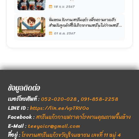
18 ก.ย. 2567
ขั้นตอน รับงาน สกรีนแก้ว เพื่อความรวดเร็ว
สำหรับลูกค้าที่ใช้บริการงานสกรีน ไม่ว่าจะสกรีน
สีเดียว หรือสกรีน สองสี สามสี สี่สี
01 ต.ค. 2567
ข้อมูลติดต่อ
เบอร์โทรศัพท์
:
052-020-028
,
091-858-2258
LINE ID
:
https://lin.ee/vpTRVOo
Facebook
:
สกรีนแก้วกาแฟราคาโรงงานคุณภาพขึ้นห้าง
E-Mail
:
teeyaicr@gmail.com
ที่อยู่
:
โรงงานสกรีนแก้วขวัญใจมหาชน เลขที่ 11 หมู่ 4