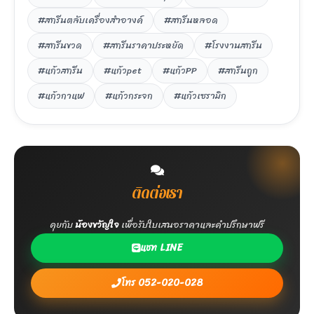
#สกรีนตลับเครื่องสำอางค์
#สกรีนหลอด
#สกรีนขวด
#สกรีนราคาประหยัด
#โรงงานสกรีน
#แก้วสกรีน
#แก้วpet
#แก้วPP
#สกรีนถูก
#แก้วกาแฟ
#แก้วกระจก
#แก้วเซรามิก
ติดต่อเรา
คุยกับ
น้องขวัญใจ
เพื่อรับใบเสนอราคาและคำปรึกษาฟรี
แชท LINE
โทร 052-020-028