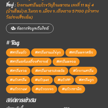
ที่อยู่
:
โรงงานสกรีนแก้วขวัญใจมหาชน เลขที่ 11 หมู่ 4
(บ้านใหม่) ต.ริมกก อ.เมือง จ.เชียงราย 57100 (เข้าทาง
วัดร่องเสือเต้น)
จัดการข้อมูลเว็บไซต์
# Tag
#สกรีนแก้ว
#สกรีนชานมไข่มุก
#สกรีนพลาสติก
#สกรีนตลับเครื่องสำอางค์
#สกรีนหลอด
#สกรีนขวด
#สกรีนราคาประหยัด
#โรงงานสกรีน
#แก้วสกรีน
#แก้วpet
#แก้วPP
#สกรีนถูก
#แก้วกาแฟ
#แก้วกระจก
#แก้วเซรามิก
สถิติการเข้าชม