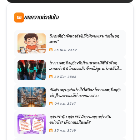
บทความน่าสนใจ
ถึงคนที่กำลังหายใจไม่ทั่วท้องเพราะ “หนี้นอก
ระบบ”
26 เม.ย. 2569
โรงงานสกรีนแก้วขวัญใจมหาชน มีสีให้เลือก
มากกว่า 50 โทนเฉดสี เลือกไม่ถูก แบ่งสกรีนได้
เลย หลากหลายสีแทนความรู้สึก
20 มี.ค. 2568
เปิดร้านกาแฟอย่างไรให้ปัง? โรงงานสกรีนแก้ว
ขวัญใจมหาชน มีคำตอบมาฝาก
04 ธ.ค. 2567
แก้ว PP กับ แก้ว PET มีความแตกต่างกัน
อย่างไร? เลือกแบบไหนดี?
25 ก.ค. 2569