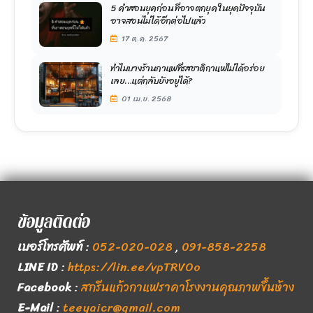
5 คำสอนยุคก่อน ที่อาจตกยุค ในยุคปัจจุบัน
อาจสอนไม่ได้อีกต่อไปแล้ว
17 ต.ค. 2567
ทำไมบางร้านกาแฟที่รสชาติกาแฟไม่ได้อร่อย
เลย…แต่กลับยังอยู่ได้?
01 เม.ย. 2568
ข้อมูลติดต่อ
เบอร์โทรศัพท์
:
052-020-028
,
091-858-2258
LINE ID
:
https://lin.ee/vpTRVOo
Facebook
:
สกรีนแก้วกาแฟราคาโรงงานคุณภาพขึ้นห้าง
E-Mail
:
teeyaicr@gmail.com