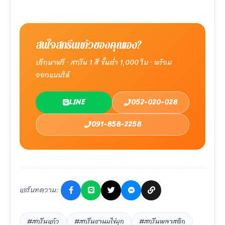
สนใจสกรีนแก้วของคุณเอง?
ปรึกษาฟรี · สกรีน 1 สี ขั้นต่ำ 1,000 ใบ · พร้อม
ออกแบบให้
LINE
052-020-028
091-858-2258
แชร์บทความ:
#สกรีนแก้ว
#สกรีนชานมไข่มุก
#สกรีนพลาสติก