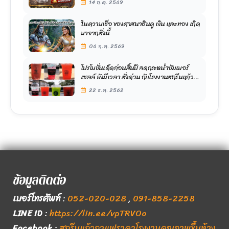
14 ก.ค. 2569
ในความเชื่อ ของศาสนาฮินดู เงิน และ ทอง เกิด
มาจากสิ่งนี้
06 ก.ค. 2569
โปรโมชั่นเด็ดก่อนสิ้นปี ลดกระหน่ำซัมเมอร์
เซลล์ ยังมีเวลา สั่งด่วน กับโรงงานสกรีนแก้ว
ขวัญใจมหาชน
22 ธ.ค. 2562
ข้อมูลติดต่อ
เบอร์โทรศัพท์
:
052-020-028
,
091-858-2258
LINE ID
:
https://lin.ee/vpTRVOo
Facebook
:
สกรีนแก้วกาแฟราคาโรงงานคุณภาพขึ้นห้าง