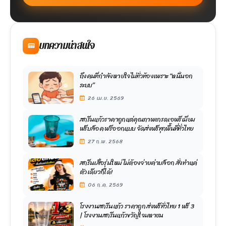
บทความน่าสนใจ
ถึงคนที่กำลังหายใจไม่ทั่วท้องเพราะ “หนี้นอก
ระบบ”
26 เม.ย. 2569
สกรีนแก้วราคาถูกแต่คุณภาพเกรดเอพรีเมี่ยม
ฟรีบล็อค ฟรีออกแบบ จัดส่งฟรีทุกพื้นที่ทั่วไทย
27 ก.พ. 2568
สกรีนเสื้อรุ่นใหม่ ไม่ต้องจ่ายค่าบล็อก สั่งทำแค่
ตัวเดียวก็ได้!
06 ก.ค. 2569
โรงงานสกรีนแก้ว ราคาถูก ส่งฟรีทั่วไทย 1 ฟรี 3
| โรงงานสกรีนแก้วขวัญใจมหาชน