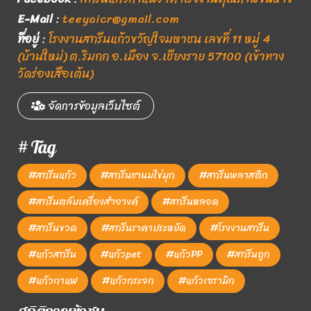
E-Mail
:
teeyaicr@gmail.com
ที่อยู่
:
โรงงานสกรีนแก้วขวัญใจมหาชน เลขที่ 11 หมู่ 4
(บ้านใหม่) ต.ริมกก อ.เมือง จ.เชียงราย 57100 (เข้าทาง
วัดร่องเสือเต้น)
จัดการข้อมูลเว็บไซต์
# Tag
#สกรีนแก้ว
#สกรีนชานมไข่มุก
#สกรีนพลาสติก
#สกรีนตลับเครื่องสำอางค์
#สกรีนหลอด
#สกรีนขวด
#สกรีนราคาประหยัด
#โรงงานสกรีน
#แก้วสกรีน
#แก้วpet
#แก้วPP
#สกรีนถูก
#แก้วกาแฟ
#แก้วกระจก
#แก้วเซรามิก