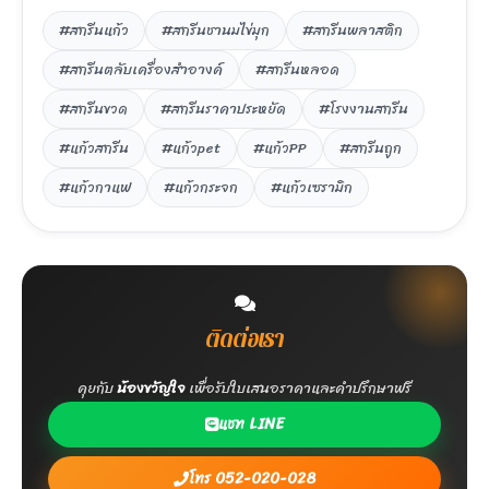
#สกรีนแก้ว
#สกรีนชานมไข่มุก
#สกรีนพลาสติก
#สกรีนตลับเครื่องสำอางค์
#สกรีนหลอด
#สกรีนขวด
#สกรีนราคาประหยัด
#โรงงานสกรีน
#แก้วสกรีน
#แก้วpet
#แก้วPP
#สกรีนถูก
#แก้วกาแฟ
#แก้วกระจก
#แก้วเซรามิก
ติดต่อเรา
คุยกับ
น้องขวัญใจ
เพื่อรับใบเสนอราคาและคำปรึกษาฟรี
แชท LINE
โทร 052-020-028