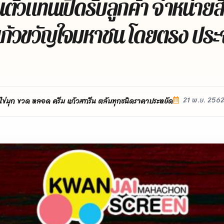
นตัวแทนเปิดรับลูกค้า จำหน่ายส
ก้วขวัญใจมหาชน โดยตรง ประจ
21 พ.ย. 256
ไข่มุก ขวด หลอด ครีม แก้วสกรีน ตลับทุกชนิดราคาประหยัด