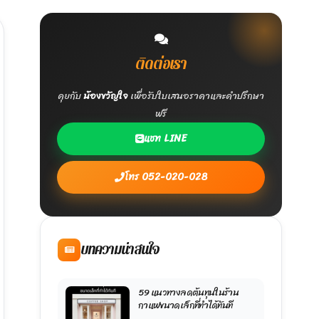
ติดต่อเรา
คุยกับ
น้องขวัญใจ
เพื่อรับใบเสนอราคาและคำปรึกษา
ฟรี
แชท LINE
โทร 052-020-028
บทความน่าสนใจ
59 แนวทางลดต้นทุนในร้าน
กาแฟขนาดเล็กที่ทำได้ทันที