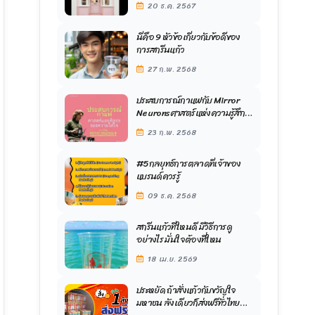
20 ธ.ค. 2567
นี่คือ 9 หัวข้อเกี่ยวกับข้อดีของ
การสกรีนแก้ว
27 ก.พ. 2568
ประสบการณ์กาแฟกับ Mirror
Neurons ศาสตร์แห่งความรู้สึก
ร่วมผ่านศิลปะของบาริสต้า
23 ก.พ. 2568
#5กลยุทธ์การตลาดที่เจ้าของ
แบรนด์ควรรู้
09 ธ.ค. 2568
สกรีนแก้วที่ใหนดี มีวิธีการดู
อย่างไร มั่นใจต้องที่ใหน
18 เม.ย. 2569
ประหยัด ถ้าสั่งแก้วกับขวัญใจ
มหาชน ลังเดียวก็ส่งฟรีทั่วไทย