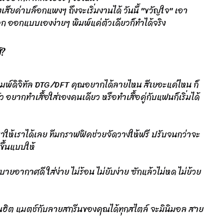
งเสียค่าบล็อกแพงๆ ถึงจะเริ่มงานได้ วันนี้ "ขวัญใจ" เอา
อก ออกแบบเองง่ายๆ พิมพ์แค่ตัวเดียวก็ทำได้จริง
์?
พิมพ์ดิจิทัล DTG/DFT คุณอยากได้ลายไหน สีเยอะแค่ไหน ก็
ยากทำเสื้อใส่เองคนเดียว หรือทำเสื้อคู่กับแฟนก็เริ่มได้
งมาให้เราได้เลย ทีมกราฟฟิคช่วยจัดวางให้ฟรี ปรับจนกว่าจะ
ขึ้นแบบให้
ายอากาศดี ใส่ง่าย ไม่ร้อน ไม่ยับง่าย ซักแล้วไม่หด ไม่ย้วย
นฮิต แมตช์กับลายสกรีนของคุณได้ทุกสไตล์ จะมินิมอล สาย