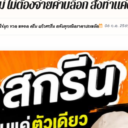
หม่ ไม่ต้องจ่ายค่าบล็อก สั่งทำแค่ต
06 ก.ค. 256
ไข่มุก ขวด หลอด ครีม แก้วสกรีน ตลับทุกชนิดราคาประหยัด