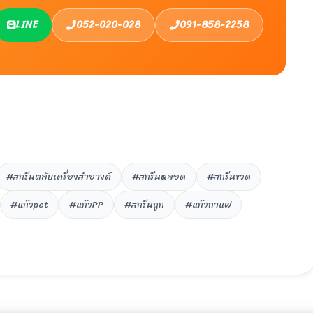
LINE
052-020-028
091-858-2258
#สกรีนตลับเครื่องสำอางค์
#สกรีนหลอด
#สกรีนขวด
#แก้วpet
#แก้วPP
#สกรีนถูก
#แก้วกาแฟ