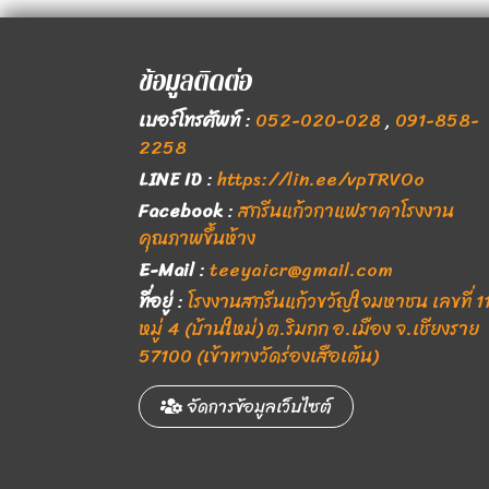
ข้อมูลติดต่อ
เบอร์โทรศัพท์
:
052-020-028
,
091-858-
2258
LINE ID
:
https://lin.ee/vpTRVOo
Facebook
:
สกรีนแก้วกาแฟราคาโรงงาน
คุณภาพขึ้นห้าง
E-Mail
:
teeyaicr@gmail.com
ที่อยู่
:
โรงงานสกรีนแก้วขวัญใจมหาชน เลขที่ 1
หมู่ 4 (บ้านใหม่) ต.ริมกก อ.เมือง จ.เชียงราย
57100 (เข้าทางวัดร่องเสือเต้น)
จัดการข้อมูลเว็บไซต์