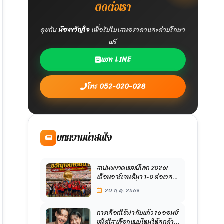
ติดต่อเรา
คุยกับ
น้องขวัญใจ
เพื่อรับใบเสนอราคาและคำปรึกษา
ฟรี
แชท LINE
โทร 052-020-028
บทความน่าสนใจ
สเปนผงาดแชมป์โลก 2026!
เฉือนอาร์เจนตินา 1-0 ต่อเวลา
คว้าแชมป์สมัยที่ 2 ในรอบ 16 ปี
20 ก.ค. 2569
การเลือกใช้ฝา กับแก้ว 16 ออนซ์
ชนิดใส เลือกแบบไหนให้ลูกค้า