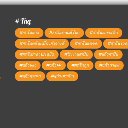
# Tag
#สกรีนแก้ว
#สกรีนชานมไข่มุก
#สกรีนพลาสติก
#สกรีนตลับเครื่องสำอางค์
#สกรีนหลอด
#สกรีนขวด
#สกรีนราคาประหยัด
#โรงงานสกรีน
#แก้วสกรีน
#แก้วpet
#แก้วPP
#สกรีนถูก
#แก้วกาแฟ
#แก้วกระจก
#แก้วเซรามิก
1