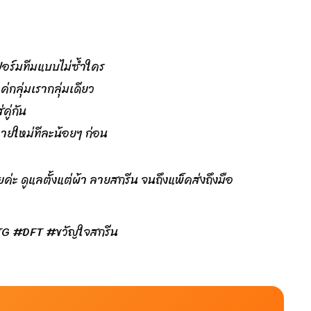
ฟอร์มทีมแบบไม่ซ้ำใคร
แค่กลุ่มเรากลุ่มเดียว
คู่กัน
ยใหม่ทีละน้อยๆ ก่อน
ค่ะ ดูแลตั้งแต่ผ้า ลายสกรีน จนถึงแพ็คส่งถึงมือ
#DTG #DFT #ขวัญใจสกรีน