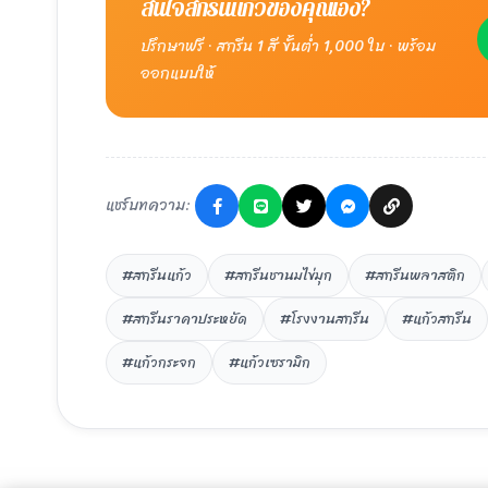
สนใจสกรีนแก้วของคุณเอง?
ปรึกษาฟรี · สกรีน 1 สี ขั้นต่ำ 1,000 ใบ · พร้อม
ออกแบบให้
แชร์บทความ:
#สกรีนแก้ว
#สกรีนชานมไข่มุก
#สกรีนพลาสติก
#สกรีนราคาประหยัด
#โรงงานสกรีน
#แก้วสกรีน
#แก้วกระจก
#แก้วเซรามิก