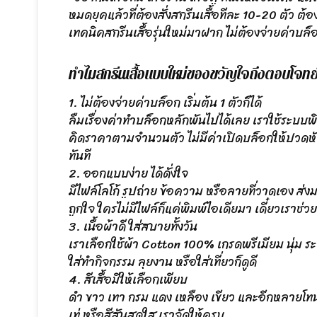
หมดยุคแล้วที่ต้องสั่งสกรีนเสื้อทีละ 10-20 ตัว ต้อ
เทคนิคสกรีนเสื้อรุ่นใหม่มาฝาก ไม่ต้องจ่ายค่าบล็
ทำไมสกรีนเสื้อแบบใหม่ของขวัญใจถึงตอบโจทย
1. ไม่ต้องจ่ายค่าบล็อก เริ่มต้น 1 ตัวก็ได้
ลืมเรื่องค่าทำบล็อกหลักพันไปได้เลย เราใช้ระบบ
คิดราคาตามจำนวนตัว ไม่มีค่าเปิดบล็อกให้ปวดหัว อ
ทันที
2. ออกแบบง่าย ได้ดั่งใจ
มีไฟล์โลโก้ รูปถ่าย ข้อความ หรือลายที่วาดเอง ส่
ถูกใจ ใครไม่มีไฟล์ก็แค่พิมพ์ไอเดียมา เดี๋ยวเราช่วย
3. เนื้อผ้าดี ใส่สบายทั้งวัน
เราเลือกใช้ผ้า Cotton 100% เกรดพรีเมียม นุ่ม ระบ
ใส่ทำกิจกรรม ลุยงาน หรือใส่เที่ยวก็ดูดี
4. สีเสื้อมีให้เลือกเพียบ
ดำ ขาว เทา กรม แดง เหลือง เขียว และอีกหลายโท
เท่ หรือสีสันสดใส เราจัดให้ครบ