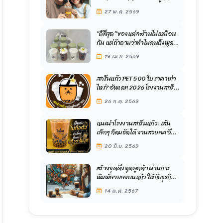
ประทับใจ โดย โรงงานสกรีนแก้ว
27 พ.ค. 2569
ขวัญใจมหาชน
“ดีที่สุด” ของแต่ละร้านไม่เหมือน
กัน แต่ถ้าถามว่าทำไมคนถึงพูด
ถึง “ขวัญใจมหาชน” บ่อยๆ มี
19 เม.ย. 2569
เหตุผลแบบนี้ จุดที่ทำให้ “ขวัญใจ
มหาชน” โดดเด่น
สกรีนแก้ว PET 500 ใบ ราคาเท่า
ไหร่? อัพเดท 2026 โรงงานสกรีน
แก้วขวัญใจมหาชน
26 ก.ค. 2569
แนะนำโรงงานสกรีนแก้ว: เส้น
เล็กๆ ก็คมชัดได้ งานสวยละเอียด
ต้องยกให้ “โรงงานของขวัญใจ”
20 มิ.ย. 2569
สร้างจุดดึงดูดลูกค้า ผ่านการ
พิมพ์ลายลงบนแก้ว ให้กับธุรกิจ
แบบสร้างสรร
14 ต.ค. 2567