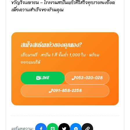
ขวัญใจมหาชน – โรงงานสกรีนแก้วที่ใส่ใจทุกรายละเอียด
เพื่อความสำเร็จของร้านคุณ
สนใจสกรีนแก้วของคุณเอง?
ปรึกษาฟรี · สกรีน 1 สี ขั้นต่ำ 1,000 ใบ · พร้อม
ออกแบบให้
LINE
052-020-028
091-858-2258
แชร์บทความ: