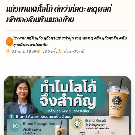
แก้วกาแฟมีโลโก้ ดีกว่าที่คิด: เหตุผลที่
เจ้าของร้านห้ามมองข้าม
โรงงาน สกรีนแก้ว แก้วกาแฟ ชาไข่มุก ขวด หลอด ครีม แก้วสกรีน ตลับ
ทุกชนิดราคาประหยัด
03 ก.ค. 2569
100 ครั้ง
อ่าน ~7 นาที