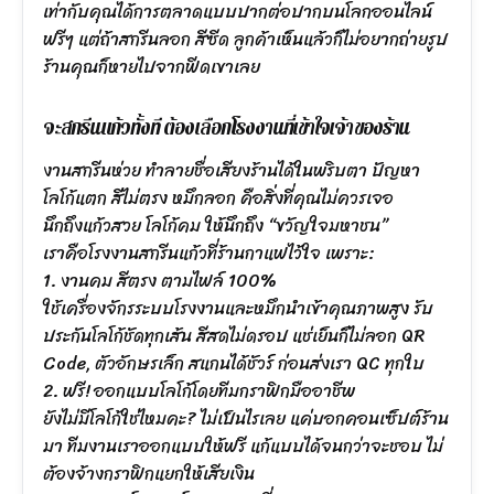
เท่ากับคุณได้การตลาดแบบปากต่อปากบนโลกออนไลน์
ฟรีๆ แต่ถ้าสกรีนลอก สีซีด ลูกค้าเห็นแล้วก็ไม่อยากถ่ายรูป
ร้านคุณก็หายไปจากฟีดเขาเลย
จะสกรีนแก้วทั้งที ต้องเลือกโรงงานที่เข้าใจเจ้าของร้าน
งานสกรีนห่วย ทำลายชื่อเสียงร้านได้ในพริบตา ปัญหา
โลโก้แตก สีไม่ตรง หมึกลอก คือสิ่งที่คุณไม่ควรเจอ
นึกถึงแก้วสวย โลโก้คม ให้นึกถึง “ขวัญใจมหาชน”
เราคือโรงงานสกรีนแก้วที่ร้านกาแฟไว้ใจ เพราะ:
1. งานคม สีตรง ตามไฟล์ 100%
ใช้เครื่องจักรระบบโรงงานและหมึกนำเข้าคุณภาพสูง รับ
ประกันโลโก้ชัดทุกเส้น สีสดไม่ดรอป แช่เย็นก็ไม่ลอก QR
Code, ตัวอักษรเล็ก สแกนได้ชัวร์ ก่อนส่งเรา QC ทุกใบ
2. ฟรี! ออกแบบโลโก้โดยทีมกราฟิกมืออาชีพ
ยังไม่มีโลโก้ใช่ไหมคะ? ไม่เป็นไรเลย แค่บอกคอนเซ็ปต์ร้าน
มา ทีมงานเราออกแบบให้ฟรี แก้แบบได้จนกว่าจะชอบ ไม่
ต้องจ้างกราฟิกแยกให้เสียเงิน