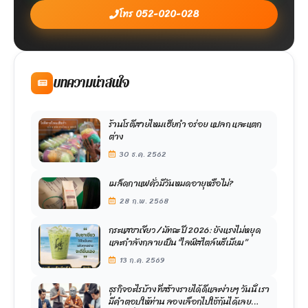
โทร 052-020-028
บทความน่าสนใจ
ร้านโรตีสายไหมเฮียกำ อร่อย แปลก และแตก
ต่าง
30 ธ.ค. 2562
เมล็ดกาแฟคั่วมีวันหมดอายุหรือไม่?
28 ก.พ. 2568
กระแสชาเขียว / มัทฉะ ปี 2026: ยังแรงไม่หยุด
และกำลังกลายเป็น “ไลฟ์สไตล์พรีเมียม”
13 ก.ค. 2569
ธุรกิจอะไรบ้าง ที่สร้างรายได้ดีและง่ายๆ วันนี้ เรา
มีคำตอบให้ท่าน ลองเลือกไปใช้ก้นได้เลย