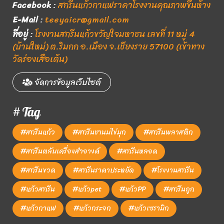
Facebook
:
สกรีนแก้วกาแฟราคาโรงงานคุณภาพขึ้นห้าง
E-Mail
:
teeyaicr@gmail.com
ที่อยู่
:
โรงงานสกรีนแก้วขวัญใจมหาชน เลขที่ 11 หมู่ 4
(บ้านใหม่) ต.ริมกก อ.เมือง จ.เชียงราย 57100 (เข้าทาง
วัดร่องเสือเต้น)
จัดการข้อมูลเว็บไซต์
# Tag
#สกรีนแก้ว
#สกรีนชานมไข่มุก
#สกรีนพลาสติก
#สกรีนตลับเครื่องสำอางค์
#สกรีนหลอด
#สกรีนขวด
#สกรีนราคาประหยัด
#โรงงานสกรีน
#แก้วสกรีน
#แก้วpet
#แก้วPP
#สกรีนถูก
#แก้วกาแฟ
#แก้วกระจก
#แก้วเซรามิก