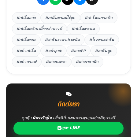
#สกรีนแก้ว
#สกรีนชานมไข่มุก
#สกรีนพลาสติก
#สกรีนตลับเครื่องสำอางค์
#สกรีนหลอด
#สกรีนขวด
#สกรีนราคาประหยัด
#โรงงานสกรีน
#แก้วสกรีน
#แก้วpet
#แก้วPP
#สกรีนถูก
#แก้วกาแฟ
#แก้วกระจก
#แก้วเซรามิก
ติดต่อเรา
คุยกับ
น้องขวัญใจ
เพื่อรับใบเสนอราคาและคำปรึกษาฟรี
แชท LINE