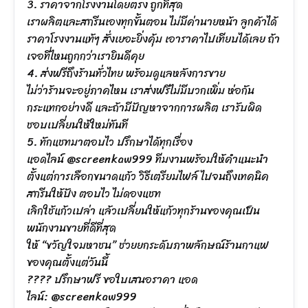
3. ราคาจากโรงงานโดยตรง ถูกที่สุด
เราผลิตและสกรีนเองทุกขั้นตอน ไม่มีค่านายหน้า ลูกค้าได้
ราคาโรงงานแท้ๆ สั่งเยอะยิ่งคุ้ม เอาราคาไปเทียบได้เลย ถ้า
เจอที่ไหนถูกกว่าเรายินดีคุย
4. ส่งฟรีถึงร้านทั่วไทย พร้อมดูแลหลังการขาย
ไม่ว่าร้านจะอยู่ภาคไหน เราส่งฟรีไม่มีบวกเพิ่ม ห่อกัน
กระแทกอย่างดี และถ้ามีปัญหาจากการผลิต เรารับผิด
ชอบเปลี่ยนให้ใหม่ทันที
5. ทักแชทมาตอบไว ปรึกษาได้ทุกเรื่อง
แอดไลน์ @screenkaw999 ทีมงานพร้อมให้คำแนะนำ
ตั้งแต่การเลือกขนาดแก้ว วิธีเตรียมไฟล์ ไปจนถึงเทคนิค
สกรีนให้ปัง ตอบไว ไม่ดองแชท
เลิกใช้แก้วเปล่า แล้วเปลี่ยนให้แก้วทุกร้านของคุณเป็น
พนักงานขายที่ดีที่สุด
ให้ “ขวัญใจมหาชน” ช่วยยกระดับภาพลักษณ์ร้านกาแฟ
ของคุณตั้งแต่วันนี้
???? ปรึกษาฟรี ขอใบเสนอราคา แอด
ไลน์: @screenkaw999