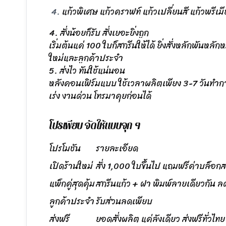
แก้วพิเศษ แก้วคราฟท์ แก้วเปลี่ยนสี แก้วพรี
4. สั่งน้อยก็รับ สั่งเยอะยิ่งถูก
เริ่มต้นแค่ 100 ใบก็สกรีนให้ได้ ยิ่งสั่งหลักพันหล
ใหม่และลูกค้าประจำ
5. ส่งไว ทันใช้แน่นอน
หลังคอนเฟิร์มแบบ ใช้เวลาผลิตเพียง 3-7 วันทำการ 
เร่ง งานด่วน โทรมาคุยก่อนได้
โปรเพียบ จัดให้แบบจุก ๆ
โปรโมชัน
รายละเอียด
เปิดร้านใหม่
สั่ง 1,000 ใบขึ้นไป แถมฟรีค่าบล็อก
แพ็กคู่สุดคุ้ม
สกรีนแก้ว + ฝา พิมพ์ลายเดียวกัน ล
ลูกค้าประจำ
รับส่วนลดเพียบ
ส่งฟรี
ยอดสั่งผลิต แค่ลังเดียว ส่งฟรีทั่วไทย