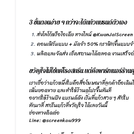
3 ขั้นตอนง่าย ๆ กว่าจะได้แก้วแบรนด์ตัวเอง
ส่งโลโก้หรือไอเดีย ทางไลน์ @KwanJaiScreen 
คอนเฟิร์มแบบ + มัดจำ 50% กราฟิกขึ้นแบบจำ
ผลิตและจัดส่ง เช็คสถานะได้ตลอด งานเสร็จถ่
ขวัญใจไม่ใช่แค่โรงสกรีน แต่คือพาร์ทเนอร์ร้าน
เราเชื่อว่าแก้วหนึ่งใบคือสื่อโฆษณาที่ลูกค้าถือเ
เพิ่มยอดขาย และทำให้ร้านดูโปรขึ้นทันที
อยากให้ร้านปัง แบรนด์ดัง เริ่มที่แก้วสวย ๆ สักใบ
ทักมาที่ สกรีนแก้วที่ขวัญใจ ได้เลยวันนี้
ช่องทางติดต่อ
Line: @screenkaw999