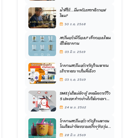
น้ำที่ใช้… มีผลกับรสชาติกาแฟ
ไหม?
30 ธ.ค. 2568
สกรีนแก้วมีกี่แบบ? เลือกแบบไหน
ดีให้ตรงงาน
03 มิ.ย. 2569
โรงงานสกรีนแก้วขวัญใจมหาชน
บริการครบ จบในที่เดียว
03 ก.ค. 2569
SME รุ่นใหม่ต้องรู้ เทคนิคการรีวิว
5 ประเภท ทำอย่างไงให้ยอดขาย
เราพุ่งกระฉูดในยุคออนไลน์
24 พ.ย. 2562
ปัจจุบัน
โรงงานสกรีนแก้ว ขวัญใจมหาชน
โฉมใหม่! อัพเกรดเครื่องจักรรุ่น
ใหม่ สีสวยคมชัด งานไวขึ้น บริการ
28 มิ.ย. 2569
ดีเหมือนเดิม เพิ่มเติมคือโปร