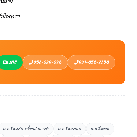
นห้าง
เสียโอกาส!
LINE
052-020-028
091-858-2258
#สกรีนตลับเครื่องสำอางค์
#สกรีนหลอด
#สกรีนขวด