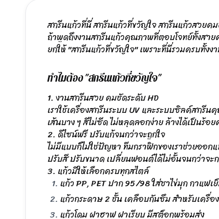
สกรีนแก้วที่นี่ สกรีนแก้วที่ขวัญใจ สกรีนแก้วสวย
ถ้าพูดถึงงานสกรีนแก้วคุณภาพที่ตอบโจทย์ทั้งสายคา
ยกให้ "สกรีนแก้วที่ขวัญใจ" เพราะที่นี่รวมครบทั้ง
ทำไมต้อง "สกรีนแก้วที่ขวัญใจ"
1. งานสกรีนสวย คมชัดระดับ HD
เราใช้เครื่องสกรีนระบบ UV และระบบซิลค์สกรีนคุ
เส้นบาง ๆ สีไม่ซีด ไม่หลุดลอกง่าย ล้างได้เป็นร้อยคร
2. ดีไซน์ฟรี ปรับแก้จนกว่าจะถูกใจ
ไม่มีแบบก็ไม่ใช่ปัญหา ทีมกราฟิกของเราช่วยออก
ปรับสี ปรับขนาด เปลี่ยนฟอนต์ได้ไม่อั้นจนกว่าจะก
3. แก้วมีให้เลือกครบทุกสไตล์
แก้ว PP, PET ปาก 95/98 ใส่ชาไข่มุก กาแฟเย็น
แก้วกระดาษ 2 ชั้น เคลือบกันซึม สำหรับเครื่อ
แก้วโดม ฝาฮาฟ ฝาเรียบ มีสต็อกพร้อมส่ง