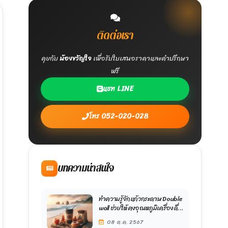
ติดต่อเรา
คุยกับ
น้องขวัญใจ
เพื่อรับใบเสนอราคาและคำปรึกษา
ฟรี
แชท LINE
โทร 052-020-028
บทความน่าสนใจ
ทำความรู้จักแก้วกระดาษ Double
wall ช่วยให้คงอุณหภูมิเครื่องดื่ม
ได้ดี
08 ต.ค. 2567