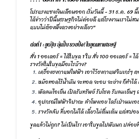
โปรแรงแซงเงินเดือนออก เริ่มวันนี้ - 31 ธ.ค. 69 นี้เท
ได้ข่าวว่าปีนี้เศรษฐกิจไม่ค่อยดี แต่โรงงานเราไม่สน! ข
แบบไม่ต้องพึ่งดวงอย่างเดียว"
ต่อที่ 1 : ขูดปุ๊บ ลุ้นปั๊บ รวยปึ้ง! ใบขูดมหาเศรษฐี
สั่ง 1 ออเดอร์ = ได้ใบขูด 1 ใบ สั่ง 100 ออเดอร์ = ไ
รางวัลในใบขูดมีอะไรบ้าง?
เครื่องชงกาแฟไฟฟ้า เอาไว้ชงกาแฟจิบเกร๋ๆ ต
หม้อทอดไร้น้ำมัน จะทอด จะอบ จะย่าง ก็ทำได้ 
พัดลมไอเย็น เปิดรับทรัพย์ รับโชค รับลมเย็นๆ ฉ
อุปกรณ์ไฟฟ้าจิปาถะ ลำโพงเอย ไดร์เป่าผมเอย 
รางวัลลับ ที่บอกไม่ได้ เดี๋ยวไม่ตื่นเต้น แต่ส
ขูดแล้วไม่ถูก? ไม่เป็นไร! เอาใบขูดไปพับนก ปล่อยท