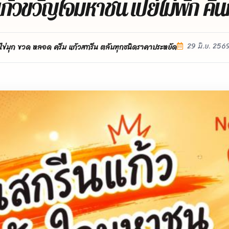
้วขวัญใจมหาชน เปย์ไม่พัก คืนก
29 มิ.ย. 256
ไข่มุก ขวด หลอด ครีม แก้วสกรีน ตลับทุกชนิดราคาประหยัด