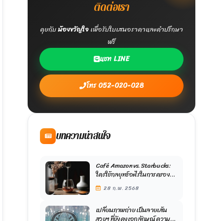
ติดต่อเรา
คุยกับ
น้องขวัญใจ
เพื่อรับใบเสนอราคาและคำปรึกษา
ฟรี
แชท LINE
โทร 052-020-028
บทความน่าสนใจ
Café Amazon vs. Starbucks:
ใครใช้กลยุทธ์อะไรในการครอง
ตลาด?
28 ก.พ. 2568
เปลี่ยนภาพถ่าย เป็นลายเส้น
สวยๆ ที่ยังคงเอกลักษณ์ ความ