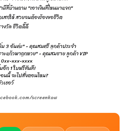
สามีที่บ้านถาม "เอาเงินที่ไหนมาแจก"
กเสกให้ สวยจนต้องร้องขอชีวิต
างวัล ชีวิตดี๊ดี
งเพิ่ม 3 อันค่ะ" - คุณสมศรี ลูกค้าประจำ
ก เพราะแก้วพาถูกหวย" - คุณสมชาย ลูกค้า VIP
ทร 0xx-xxx-xxxx
อีก 1 ใบฟรีทันที!
ตอนนี้ จะไปสั่งตอนไหน?
ัวเธอว์
.facebook.com/screenkaw