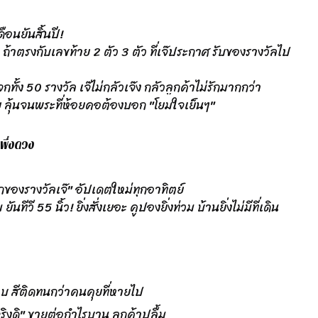
เดือนยันสิ้นปี!
้าตรงกับเลขท้าย 2 ตัว 3 ตัว ที่เจ๊ประกาศ รับของรางวัลไป
แจกทั้ง 50 รางวัล เจ๊ไม่กลัวเจ๊ง กลัวลูกค้าไม่รักมากกว่า
ย ลุ้นจนพระที่ห้อยคอต้องบอก "โยมใจเย็นๆ"
งพึ่งดวง
องรางวัลเจ๊" อัปเดตใหม่ทุกอาทิตย์
วี 55 นิ้ว! ยิ่งสั่งเยอะ คูปองยิ่งท่วม บ้านยิ่งไม่มีที่เดิน
อบ สีติดทนกว่าคนคุยที่หายไป
ริงดิ" ขายต่อกำไรบาน ลูกค้าปลื้ม