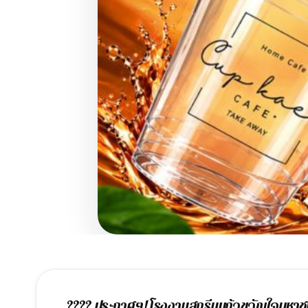
???? ประกาศๆ! โรงงานสกรีนแก้วขวัญใจมหาชน 