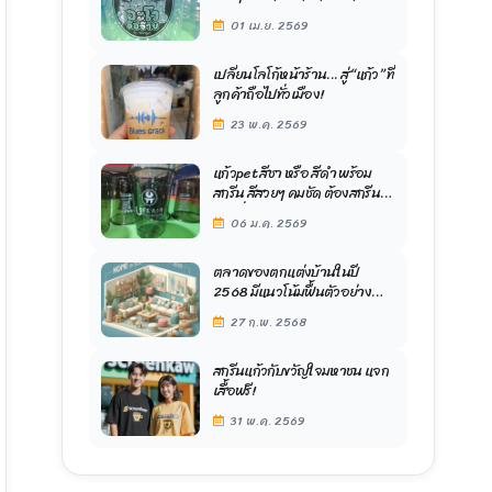
เป็นตัวคุณได้อย่างชัดเจน ด้วย
01 เม.ย. 2569
ทีมงานออกแบบมืออาชีพ
โรงงานสกรีนแก้ว ขวัญใจมหาชน
เปลี่ยนโลโก้หน้าร้าน... สู่ “แก้ว” ที่
ลูกค้าถือไปทั่วเมือง!
23 พ.ค. 2569
แก้วpet สีชา หรือ สีดำ พร้อม
สกรีน สีสวยๆ คมชัด ต้องสกรีน
แก้วที่โรงงานขวัญใจมหาชน
06 ม.ค. 2569
ตลาดของตกแต่งบ้านในปี
2568 มีแนวโน้มฟื้นตัวอย่าง
ค่อยเป็นค่อยไป
27 ก.พ. 2568
สกรีนแก้วกับขวัญใจมหาชน แจก
เสื้อฟรี!
31 พ.ค. 2569