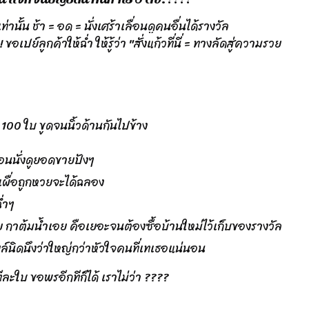
่านั้น ช้า = อด = นั่งเศร้าเลื่อนดูคนอื่นได้รางวัล
อเปย์ลูกค้าให้ฉ่ำ ให้รู้ว่า "สั่งแก้วที่นี่ = ทางลัดสู่ความรวย
ด้ 100 ใบ ขูดจนนิ้วด้านกันไปข้าง
อนนั่งดูยอดขายปังๆ
เผื่อถูกหวยจะได้ฉลอง
่ำๆ
กาต้มน้ำเอย คือเยอะจนต้องซื้อบ้านใหม่ไว้เก็บของรางวัล
ปอยล์นิดนึงว่าใหญ่กว่าหัวใจคนที่เทเธอแน่นอน
ีละใบ ขอพรอีกทีก็ได้ เราไม่ว่า ????