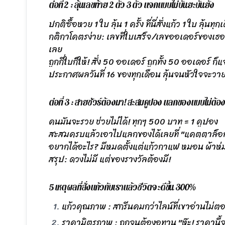
ต่อที่ 2 : ลุ้นเลขท้าย 2 ตัว 3 ตัว แจกแบบไม่บันยะบันยัง
ปกติซื้อหวย 1 ใบ ลุ้น 1 ครั้ง ที่นี่สั่งแก้ว 1 ใบ ลุ้นทุก
กติกาโคตรง่าย: เลขที่ใบเสร็จ/เลขออเดอร์ของเธอ ถ
เลย
ถูกกี่ใบก็ให้! สั่ง 50 ออเดอร์ ถูกทั้ง 50 ออเดอร์ ก็
ประกาศผลวันที่ 16 ของทุกเดือน ลุ้นจนหัวใจจะวา
ต่อที่ 3 : สายชัวร์ต้องมา! สะสมคูปอง แลกของแบบไม่ต้อ
คนมันจะรวย ช่วยไม่ได้! ทุกๆ 500 บาท = 1 คูปอง
สะสมครบแล้วเอาไปแลกของได้เลยที่ "แคตตาล็อกข
อยากได้อะไร? มีหมดตั้งแต่แก้วกาแฟ หมอน ผ้าห่ม ยันที
สรุป: ดวงไม่มี แต่ของรางวัลต้องมี!
5 เหตุผลที่สั่งแก้วกับเราแล้วชีวิตจะดีขึ้น 300%
แก้วคุณภาพ : สกรีนคมกว่าไลน์ที่เขาอ่านไม่ต
ราคามิตรภาพ : ถูกจนต้องอุทาน "ห๊ะ! ราคานี้จ