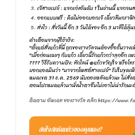
เจ๊สายเปย์ : แจกเก่งอันดับ 1 ในย่านนี้ แจกจน
ออกแบบฟรี : คิดไม่ออกบอกเจ๊ เดี๋ยวทีมกราฟิ
ส่งไว : สั่งวันนี้ อีก 3 วันได้ของ อีก 3 นาทีได้ลุ้นร
คำเตือนจากผู้ใช้จริง:
"ตั้งแต่สั่งแก้วที่นี่ ถูกของรางวัลจนต้องซื้อชั้นวา
"เมื่อก่อนเฉยๆ กับแก้ว เดี๋ยวนี้รักแก้วกว่าลูกอี
???? วิธีรับความปัง: ทักไลน์ @แก้วขวัญใจ หรือโ
บอกแอดมินว่า "มาจากโพสต์สายเปย์" รับใบขูดเพิ่ม
หมดเขต 31 ธ.ค. 2569 นับถอยหลังแล้วนะ ไม่สั่ง
ตอนโปรหมดแล้วมานั่งน้ำตาซึมไม่เอาไม่น่ารักนะต
ติดตาม อัพเดท ของรางวัล คลิก https://www
สนใจสกรีนแก้วของคุณเอง?