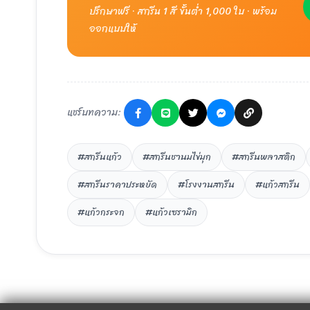
ปรึกษาฟรี · สกรีน 1 สี ขั้นต่ำ 1,000 ใบ · พร้อม
ออกแบบให้
แชร์บทความ:
#สกรีนแก้ว
#สกรีนชานมไข่มุก
#สกรีนพลาสติก
#สกรีนราคาประหยัด
#โรงงานสกรีน
#แก้วสกรีน
#แก้วกระจก
#แก้วเซรามิก