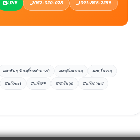
LINE
052-020-028
091-858-2258
#สกรีนตลับเครื่องสำอางค์
#สกรีนหลอด
#สกรีนขวด
#แก้วpet
#แก้วPP
#สกรีนถูก
#แก้วกาแฟ