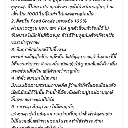
ทุกองศา สีไม่ดรอปจากหน้าจอ แต่ไม่บังคับยอดโหด ร้าน
เพิ่งเปิด 1000 ใบก็รับทำ ให้เทสตลาดก่อนได้
2. สีสกรีน Food Grade ปลอดภัย 100%
ผ่านมาตรฐาน มอก. และ FDA ลูกค้าถือแก้วร้อนได้ ไม่
อันตราย ไม่มีกลิ่นสีติดจมูก ทำให้ร้านคุณไม่ต้องกังวลเรื่อ
งดราม่าสุขภาพ
3. ทีมกราฟิกช่วยฟรี ไม่ทิ้งงาน
หลายร้านมีแค่โลโก้จากมือถือ ไฟล์แตก วางแล้วไม่สวย ที่นี่
มีทีมช่วยจัดวาง จำลองม็อกอัพแก้วให้ดูก่อนพิมพ์จริง เห็น
ภาพก่อนเสียเงิน แก้ได้จนกว่าจะถูกใจ
4. ส่งไว ตรงปก ไม่เทงาน
มีระบบติดตามสถานะการผลิต รู้ว่าแก้วถึงขั้นตอนไหนแล้ว
นัดวันไหนได้วันนั้น ร้านน้ำที่ต้องเปิดตัวเมนูใหม่ตามฤกษ์
ยิ้มเลย เพราะแผนไม่ล่ม
5. ราคาตรงไปตรงมา ไม่มีหมกเม็ด
แจ้งราคาต่อใบชัดเจน รวมค่าบล็อก ค่าสี ค่าจัดส่งแล้ว
ไม่มีบวกเพิ่มหน้างานตอนรับของ ทำให้เจ้าของร้าน