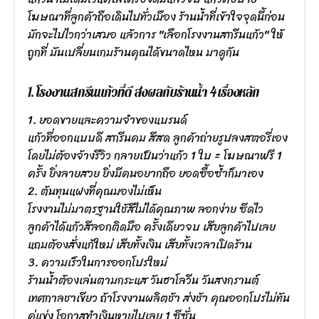
โฆษณาที่ลูกค้าถือเดินไปทั่วเมือง ร้านน้ำที่เข้าใจจุดนี้ก่อน
มักจะไปไวกว่าเสมอ แล้วการ "เลือกโรงงานสกรีนแก้ว" ให้
ถูกที่ มันเปลี่ยนเกมร้านคุณได้ขนาดไหน มาดูกัน
1. โรงงานสกรีนแก้วที่ดี ส่งผลกับร้านน้ำ 4 เรื่องหลัก
1. ยอดขายและความจำของแบรนด์
แก้วที่ออกแบบดี สกรีนคม สีสด ลูกค้าถ่ายรูปลงสตอรี่เอง
โดยไม่ต้องจ้างรีวิว กลายเป็นว่าแก้ว 1 ใบ = โฆษณาฟรี 1
ครั้ง ยิ่งลายสวย ยิ่งมีคนอยากถือ ยอดซื้อซ้ำก็มาเอง
2. ต้นทุนแฝงที่คุณมองไม่เห็น
โรงงานไม่มาตรฐานใช้สีไม่ได้คุณภาพ ลอกง่าย ซีดไว
ลูกค้าได้แก้วสีลอกติดมือ ครั้งเดียวจบ เสียลูกค้าไปเลย
แถมต้องสั่งแก้ใหม่ เสียทั้งเงิน เสียทั้งเวลาเปิดร้าน
3. ความเร็วในการออกโปรใหม่
ร้านน้ำต้องเล่นตามกระแส วันฮาโลวีน วันสงกรานต์
เทศกาลชาเขียว ถ้าโรงงานผลิตช้า ส่งช้า คุณออกโปรไม่ทัน
คู่แข่ง โอกาสทำเงินหายไปเลย 1 ซีซั่น