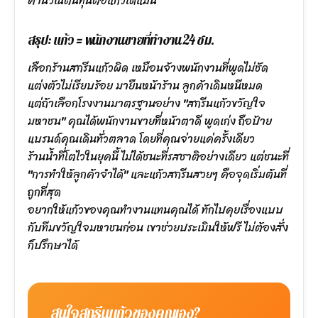
คำนวณต้นทุนต่อแก้วได้แม่น
สรุป: แก้ว = พนักงานขายที่ทำงาน 24 ชม.
เลือกร้านสกรีนแก้วผิด เหมือนจ้างพนักงานที่พูดไม่ชัด
แต่งตัวไม่เรียบร้อย มายืนหน้าร้าน ลูกค้าเดินหนีหมด
แต่ถ้าเลือกโรงงานมาตรฐานอย่าง "สกรีนแก้วขวัญใจ
มหาชน" คุณได้พนักงานขายที่หน้าตาดี พูดเก่ง ถือป้าย
แบรนด์คุณเดินทั่วตลาด โดยที่คุณจ่ายแค่ครั้งเดียว
ร้านน้ำที่โตไวในยุคนี้ ไม่ได้ชนะที่รสชาติอย่างเดียว แต่ชนะที่
"การทำให้ลูกค้าจำได้" และแก้วสกรีนสวยๆ คือจุดเริ่มต้นที่
ถูกที่สุด
อยากให้แก้วของคุณทำงานแทนคุณได้ ทักไปคุยเรื่องแบบ
กับทีมขวัญใจมหาชนก่อน เขาช่วยประเมินให้ฟรี ไม่ต้องสั่ง
ก็ปรึกษาได้
สนใจสกรีนแก้วของคุณเอง?