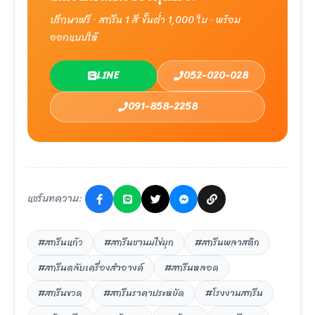
ปรึกษาฟรี · สกรีน 1 สี ขั้นต่ำ 1,000 ใบ · พร้อม
ออกแบบให้
LINE
052-020-028
091-858-2258
แชร์บทความ:
#สกรีนแก้ว
#สกรีนชานมไข่มุก
#สกรีนพลาสติก
#สกรีนตลับเครื่องสำอางค์
#สกรีนหลอด
#สกรีนขวด
#สกรีนราคาประหยัด
#โรงงานสกรีน