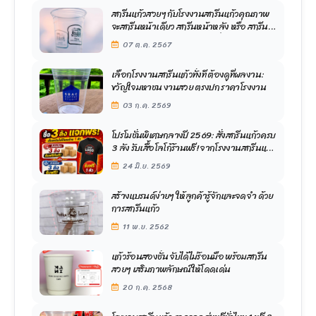
สกรีนแก้วสวยๆ กับโรงงานสกรีนแก้วคุณภาพ
จะสกรีนหน้าเดียว สกรีนหน้าหลัง หรือ สกรีน
รอบด้าน ก็ราคาเดียวไม่บวกเพิ่ม ส่งฟรีด้วยนะ
07 ต.ค. 2567
เลือกโรงงานสกรีนแก้วทั้งที ต้องดูที่ผลงาน:
ขวัญใจมหาชน งานสวย ตรงปก ราคาโรงงาน
03 ก.ค. 2569
โปรโมชั่นพิเศษกลางปี 2569: สั่งสกรีนแก้วครบ
3 ลัง รับเสื้อโลโก้ร้านฟรี! จากโรงงานสกรีนแก้ว
ขวัญใจมหาชน
24 มิ.ย. 2569
สร้างแบรนด์ง่ายๆ ให้ลูกค้ารู้จักและจดจำ ด้วย
การสกรีนแก้ว
11 พ.ย. 2562
แก้วร้อนสองชั้น จับได้ไม่ร้อนมือ พร้อมสกรีน
สวยๆ เสริมภาพลักษณ์ให้โดดเด่น
20 ก.ค. 2568