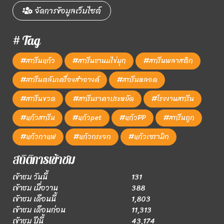
จัดการข้อมูลเว็บไซต์
# Tag
#สกรีนแก้ว
#สกรีนชานมไข่มุก
#สกรีนพลาสติก
#สกรีนตลับเครื่องสำอางค์
#สกรีนหลอด
#สกรีนขวด
#สกรีนราคาประหยัด
#โรงงานสกรีน
#แก้วสกรีน
#แก้วpet
#แก้วPP
#สกรีนถูก
#แก้วกาแฟ
#แก้วกระจก
#แก้วเซรามิก
สถิติการเข้าชม
เข้าชม วันนี้
131
เข้าชม เมื่อวาน
388
เข้าชม เดือนนี้
1,803
เข้าชม เดือนก่อน
11,313
เข้าชม ปีนี้
43,174