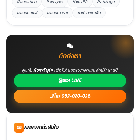
#แก้วสกรีน
#แก้วpet
#แก้วPP
#สกรีนถูก
#แก้วกาแฟ
#แก้วกระจก
#แก้วเซรามิก
ติดต่อเรา
คุยกับ
น้องขวัญใจ
เพื่อรับใบเสนอราคาและคำปรึกษาฟรี
แชท LINE
โทร 052-020-028
บทความน่าสนใจ