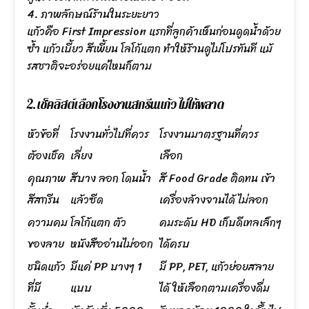
4. ภาพลักษณ์ร้านในระยะยาว
แก้วคือ First Impression แรกที่ลูกค้าเห็นก่อนดูดน้ำด้วย
ซ้ำ แก้วเบี้ยว สีเพี้ยน โลโก้แตก ทำให้ร้านดูไม่โปรทันที แม้
รสชาติจะอร่อยแค่ไหนก็ตาม
2. เช็คลิสต์เลือกโรงงานสกรีนแก้ว ไม่ให้พลาด
หัวข้อที่
โรงงานทั่วไปที่ควร
โรงงานมาตรฐานที่ควร
ต้องเช็ค
เลี่ยง
เลือก
คุณภาพ
สีบาง ลอก โดนน้ำ
สี Food Grade ติดทน เข้า
สีสกรีน
แล้วซีด
เครื่องล้างจานได้ ไม่ลอก
ความคม
โลโก้แตก ตัว
คมระดับ HD เก็บดีเทลเล็กๆ
ของลาย
หนังสืออ่านไม่ออก
ได้ครบ
ชนิดแก้ว
มีแค่ PP บางๆ 1
มี PP, PET, แก้วย่อยสลาย
ที่มี
แบบ
ได้ ให้เลือกตามเครื่องดื่ม