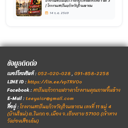
โรงงานสกรีนแก้ว ราคาถูก ส่งฟรีทั่วไทย 1 ฟรี 3
| โรงงานสกรีนแก้วขวัญใจมหาชน
14 ก.ค. 2569
ข้อมูลติดต่อ
เบอร์โทรศัพท์
:
052-020-028
,
091-858-2258
LINE ID
:
https://lin.ee/vpTRVOo
Facebook
:
สกรีนแก้วกาแฟราคาโรงงานคุณภาพขึ้นห้าง
E-Mail
:
teeyaicr@gmail.com
ที่อยู่
:
โรงงานสกรีนแก้วขวัญใจมหาชน เลขที่ 11 หมู่ 4
(บ้านใหม่) ต.ริมกก อ.เมือง จ.เชียงราย 57100 (เข้าทาง
วัดร่องเสือเต้น)