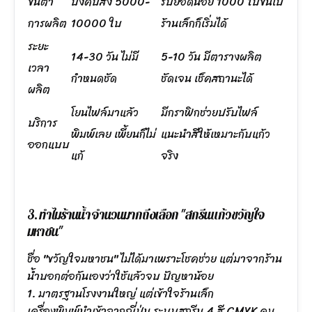
ขั้นต่ำ
บังคับสั่ง 5000-
รับยอดน้อย 1000 ใบขึ้นไป
การผลิต
10000 ใบ
ร้านเล็กก็เริ่มได้
ระยะ
14-30 วัน ไม่มี
5-10 วัน มีตารางผลิต
เวลา
กำหนดชัด
ชัดเจน เช็คสถานะได้
ผลิต
โยนไฟล์มาแล้ว
มีกราฟิกช่วยปรับไฟล์
บริการ
พิมพ์เลย เพี้ยนก็ไม่
แนะนำสีให้เหมาะกับแก้ว
ออกแบบ
แก้
จริง
3. ทำไมร้านน้ำจำนวนมากถึงเลือก "สกรีนแก้วขวัญใจ
มหาชน"
ชื่อ "ขวัญใจมหาชน" ไม่ได้มาเพราะโชคช่วย แต่มาจากร้าน
น้ำบอกต่อกันเองว่าใช้แล้วจบ ปัญหาน้อย
1. มาตรฐานโรงงานใหญ่ แต่เข้าใจร้านเล็ก
เครื่องพิมพ์นำเข้าจากญี่ปุ่น ระบบสกรีน 4 สี CMYK คม