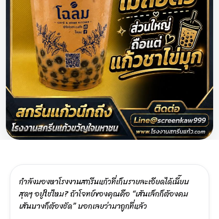
กำลังมองหาโรงงานสกรีนแก้วที่เก็บรายละเอียดได้เนี๊ยบ
สุดๆ อยู่ใช่ไหม? ถ้าโจทย์ของคุณคือ “เส้นเล็กก็ต้องคม
เส้นบางก็ต้องชัด” บอกเลยว่ามาถูกที่แล้ว