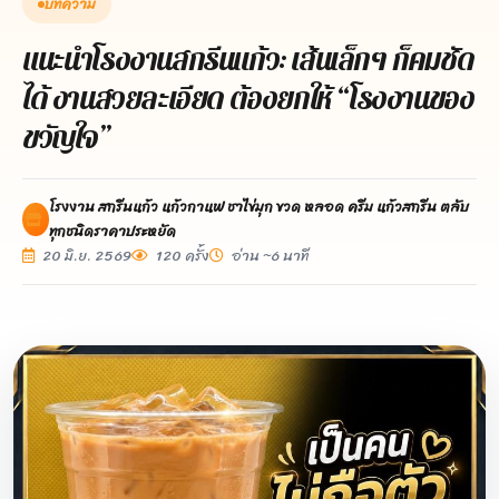
บทความ
แนะนำโรงงานสกรีนแก้ว: เส้นเล็กๆ ก็คมชัด
ได้ งานสวยละเอียด ต้องยกให้ “โรงงานของ
ขวัญใจ”
โรงงาน สกรีนแก้ว แก้วกาแฟ ชาไข่มุก ขวด หลอด ครีม แก้วสกรีน ตลับ
ทุกชนิดราคาประหยัด
20 มิ.ย. 2569
120 ครั้ง
อ่าน ~6 นาที