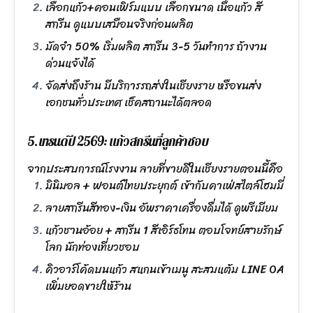
เลือกแก้ว+คอนเฟิร์มแบบ เลือกขนาด เนื้อแก้ว สี
สกรีน ดูแบบเสมือนจริงก่อนผลิต
มัดจำ 50% เริ่มผลิต สกรีน 3-5 วันทำการ ถ้างาน
ด่วนแจ้งได้
จัดส่งถึงร้าน มีบริการรถส่งในเชียงราย หรือขนส่ง
เอกชนทั่วประเทศ เช็คสถานะได้ตลอด
5. เทรนด์ปี 2569: แก้วสกรีนที่ลูกค้าชอบ
จากประสบการณ์โรงงาน ลายที่ขายดีในเชียงรายตอนนี้คือ
มินิมอล + ฟอนต์ไทยประยุกต์ เข้ากับคาเฟ่สไตล์โฮมมี่
ลายสกรีนสีทอง-เงิน อัพราคาเครื่องดื่มได้ ดูพรีเมียม
แก้วชานอ้อย + สกรีน 1 สีเอิร์ธโทน ตอบโจทย์สายรักษ์
โลก นักท่องเที่ยวชอบ
คิวอาร์โค้ดบนแก้ว สแกนเข้าเมนู สะสมแต้ม LINE OA
เพิ่มยอดขายให้ร้าน