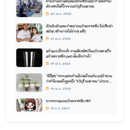
ทำไมร้านกาแฟยุคนี้ต้องสกรีนแก้ว? และทำไม
ต้องสกรีนที่โรงงานขวัญใจมหาชน
22 เม.ย. 2569
เปิดรับตัวแทนจำหน่ายแก้วพลาสติก ไม่เสียค่า
สมัคร สร้างรายได้ง่ายๆ ฟรีๆ
21 เม.ย. 2569
แก้วpet คืออะไร งานพิมพ์สกรีนแก้วเพท หรือ
แก้วพลาสติก pet นั้นดีอย่างไร
18 พ.ย. 2562
“ดีที่สุด” ของแต่ละร้านไม่เหมือนกัน แต่ถ้าถาม
ว่าทำไมคนถึงพูดถึง “ขวัญใจมหาชน” บ่อยๆ มี
เหตุผลแบบนี้ จุดที่ทำให้ “ขวัญใจมหาชน” โดด
19 เม.ย. 2569
เด่น
การออกแบบแก้วพลาสติก PET
19 ก.ย. 2567