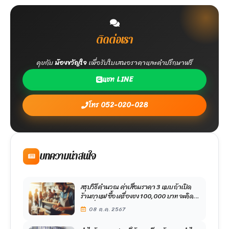
ติดต่อเรา
คุยกับ
น้องขวัญใจ
เพื่อรับใบเสนอราคาและคำปรึกษาฟรี
แชท LINE
โทร 052-020-028
บทความน่าสนใจ
สรุปวิธีคำนวณ ค่าเสื่อมราคา 3 แบบ ถ้าเปิด
ร้านกาแฟ ซื้อเครื่องชง 100,000 บาท จะคิด
ค่าเสื่อมอย่างไร ?
08 ต.ค. 2567