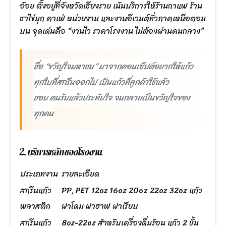
อ้อย ตั้งอยู่ที่จังหวัดเชียงราย เน้นบริการให้ร้านกาแฟ ร้าน
ชาไข่มุก คาเฟ่ หน่วยงาน และงานอีเวนต์ทั่วภาคเหนือตอน
บน จุดเด่นคือ “งานไว ราคาโรงงาน ไม่ต้องผ่านคนกลาง”
ชื่อ “ขวัญใจมหาชน” มาจากคอนเซ็ปต์อยากให้แก้ว
ทุกใบที่สกรีนออกไป เป็นแก้วที่ลูกค้าใช้แล้ว
ชอบ คนรับแล้วประทับใจ จนกลายเป็นขวัญใจของ
ทุกคน
2. บริการหลักของโรงงาน
ประเภทงาน
รายละเอียด
สกรีนแก้ว
PP, PET 12oz 16oz 20oz 22oz 32oz แก้ว
พลาสติก
ฝาโดม ฝาฮาฟ ฝาเรียบ
สกรีนแก้ว
8oz-22oz สำหรับเครื่องดื่มร้อน แก้ว 2 ชั้น