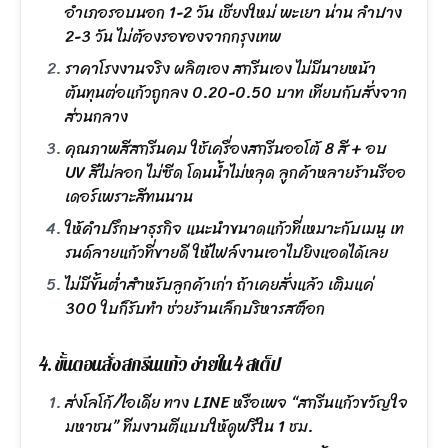
อำเภอรอบนอก 1-2 วัน เชียงใหม่ พะเยา น่าน ลำปาง
2-3 วัน ไม่ต้องรอของจากกรุงเทพ
ราคาโรงงานจริง ผลิตเอง สกรีนเอง ไม่มีนายหน้า
ต้นทุนต่อแก้วถูกลง 0.20-0.50 บาท เทียบกับสั่งจาก
ส่วนกลาง
คุณภาพสีสกรีนคม ใช้เครื่องสกรีนออโต้ 8 สี + อบ
UV สีไม่ลอก ไม่ซีด โดนน้ำไม่หลุด ลูกค้าหลายร้านรีออ
เดอร์เพราะสีทนนาน
ให้คำปรึกษาธุรกิจ แนะนำขนาดแก้วที่เหมาะกับเมนู เท
รนด์ลายแก้วที่ขายดี ให้ไฟล์งานเอาไปยิงแอดได้เลย
ไม่มีขั้นต่ำสำหรับลูกค้าเก่า ถ้าเคยสั่งแล้ว เติมแค่
300 ใบก็รับทำ ช่วยร้านเล็กบริหารสต็อก
4. ขั้นตอนสั่งสกรีนแก้ว ง่ายใน 4 สเต็ป
ส่งโลโก้/ไอเดีย ทาง LINE หรือเพจ “สกรีนแก้วขวัญใจ
มหาชน” ทีมงานตีแบบให้ดูฟรีใน 1 ชม.