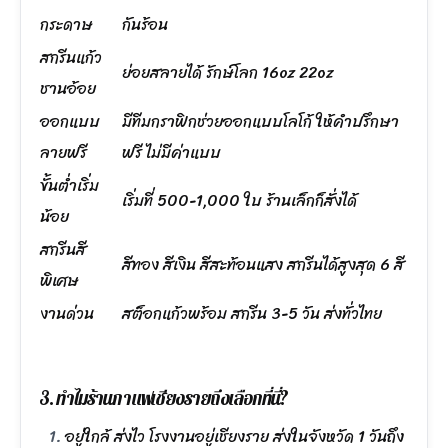
กระดาษ
กันร้อน
สกรีนแก้ว
ย่อยสลายได้ รักษ์โลก 16oz 22oz
ชานอ้อย
ออกแบบ
มีทีมกราฟิกช่วยออกแบบโลโก้ ให้คำปรึกษา
ลายฟรี
ฟรี ไม่มีค่าแบบ
ขั้นต่ำเริ่ม
เริ่มที่ 500-1,000 ใบ ร้านเล็กก็สั่งได้
น้อย
สกรีนสี
สีทอง สีเงิน สีสะท้อนแสง สกรีนได้สูงสุด 6 สี
พิเศษ
งานด่วน
สต็อกแก้วพร้อม สกรีน 3-5 วัน ส่งทั่วไทย
3. ทำไมร้านกาแฟเชียงรายถึงเลือกที่นี่?
อยู่ใกล้ ส่งไว โรงงานอยู่เชียงราย ส่งในจังหวัด 1 วันถึง