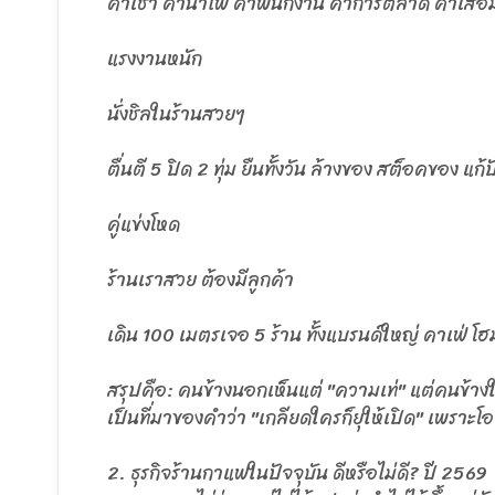
ค่าเช่า ค่าน้ำไฟ ค่าพนักงาน ค่าการตลาด ค่าเสื่อ
แรงงานหนัก
นั่งชิลในร้านสวยๆ
ตื่นตี 5 ปิด 2 ทุ่ม ยืนทั้งวัน ล้างของ สต็อคของ แก
คู่แข่งโหด
ร้านเราสวย ต้องมีลูกค้า
เดิน 100 เมตรเจอ 5 ร้าน ทั้งแบรนด์ใหญ่ คาเฟ่ โ
สรุปคือ: คนข้างนอกเห็นแต่ "ความเท่" แต่คนข้าง
เป็นที่มาของคำว่า "เกลียดใครก็ยุให้เปิด" เพราะโ
2. ธุรกิจร้านกาแฟในปัจจุบัน ดีหรือไม่ดี? ปี 2569