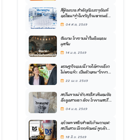
สีฟู้ดเกรด สำคัญกับบรรจุภัณฑ์
แค่ไหน? ทำไมขวัญใจมหาชนต้อง
เลือกใช้ตั้งแต่วันแรก
04 ส.ค. 2569
ฮัมมาม โรงอาบน้ำในดินแดน
มุสลิม
14 ม.ค. 2569
เศรษฐกิจแบบนี้ รายได้ทางเดียว
ไม่พอแล้ว: เป็นตัวแทน "โรงงาน
สกรีนแก้วขวัญใจมหาชน" ขาย
22 เม.ย. 2569
แก้วพร้อมสกรีนดีอย่างไร
สกรีนลายน่ารัก สดใส เส้นคมชัด
ดึงดูดสายตา ต้อง โรงงานสกรีน
แก้วขวัญใจมหาชน มืออาชีพด้าน
04 ม.ค. 2569
การออกแบบแก้ว
แก้วพลาสติกสำหรับร้านกาแฟ:
สกรีนสวย มีเอกลักษณ์ ลูกค้าจำ
ได้ทันที
18 มิ.ย. 2569