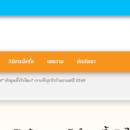
วิธีการสั่งซื้อ
บทความ
ติดต่อเรา
ฟ" คำพูดนี้จริงไหม? เจาะลึกธุรกิจร้านกาแฟปี 2569