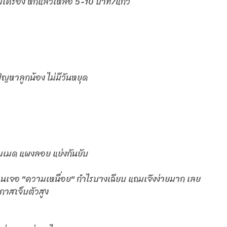
มเครื่อง หักแล้วเหลือ 5-10 บาท/แก้ว
้ปัญหาลูกน้อง ไม่มีวันหยุด
ฮมเมด แผงลอย แย่งกันยับ
ในเจอ "ความเหนื่อย" กำไรบางเฉียบ แถมเจ๊งง่ายมาก เลย
อกาสเจ็บตัวสูง