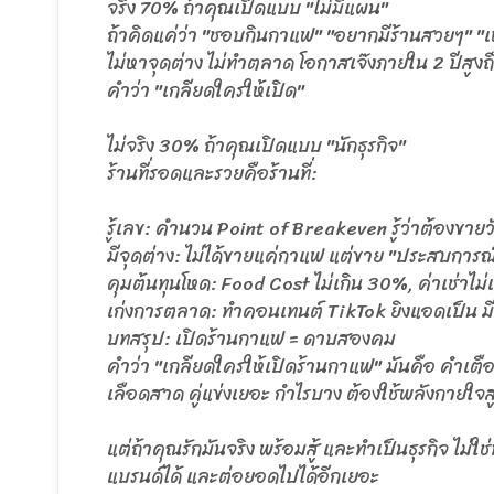
จริง 70% ถ้าคุณเปิดแบบ "ไม่มีแผน"
ถ้าคิดแค่ว่า "ชอบกินกาแฟ" "อยากมีร้านสวยๆ" "
ไม่หาจุดต่าง ไม่ทำตลาด โอกาสเจ๊งภายใน 2 ปีสูง
คำว่า "เกลียดใครให้เปิด"
ไม่จริง 30% ถ้าคุณเปิดแบบ "นักธุรกิจ"
ร้านที่รอดและรวยคือร้านที่:
รู้เลข: คำนวน Point of Breakeven รู้ว่าต้องขายวั
มีจุดต่าง: ไม่ได้ขายแค่กาแฟ แต่ขาย "ประสบกา
คุมต้นทุนโหด: Food Cost ไม่เกิน 30%, ค่าเช่าไ
เก่งการตลาด: ทำคอนเทนต์ TikTok ยิงแอดเป็น ม
บทสรุป: เปิดร้านกาแฟ = ดาบสองคม
คำว่า "เกลียดใครให้เปิดร้านกาแฟ" มันคือ คำเตือ
เลือดสาด คู่แข่งเยอะ กำไรบาง ต้องใช้พลังกายใจ
แต่ถ้าคุณรักมันจริง พร้อมสู้ และทำเป็นธุรกิจ ไม่
แบรนด์ได้ และต่อยอดไปได้อีกเยอะ