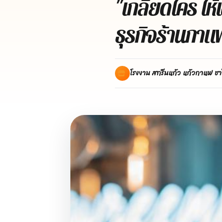
"เกลียดใคร ให้
ธุรกิจร้านกาแ
โรงงาน สกรีนแก้ว แก้วกาแฟ ชา