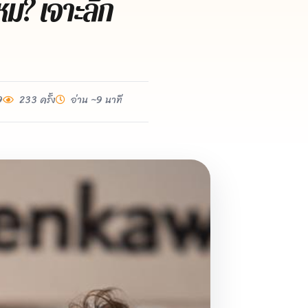
หม? เจาะลึก
9
233 ครั้ง
อ่าน ~9 นาที