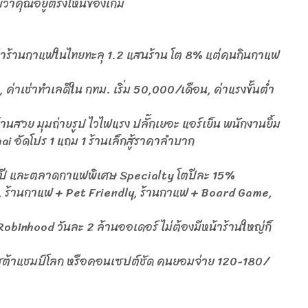
่กับว่าคุณอยู่ตรงไหนของเกม
่าร้านกาแฟในไทยทะลุ 1.2 แสนร้าน โต 8% แต่คนกินกาแฟ
ค่าเช่าทำเลดีใน กทม. เริ่ม 50,000/เดือน, ค่าแรงขั้นต่ำ
ร้านสวย มุมถ่ายรูป ไวไฟแรง ปลั๊กเยอะ แอร์เย็น พนักงานยิ้ม
i อัดโปร 1 แถม 1 ร้านเล็กสู้ราคาลำบาก
/ปี และตลาดกาแฟพิเศษ Specialty โตปีละ 15%
, ร้านกาแฟ + Pet Friendly, ร้านกาแฟ + Board Game,
obinhood วันละ 2 ล้านออเดอร์ ไม่ต้องมีหน้าร้านใหญ่ก็
 บาริสต้าแชมป์โลก หรือคอนเซปต์ชัด คนยอมจ่าย 120-180/