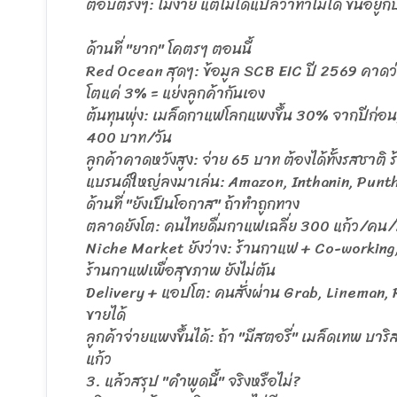
ตอบตรงๆ: ไม่ง่าย แต่ไม่ได้แปลว่าทำไม่ได้ ขึ้นอยู
ด้านที่ "ยาก" โคตรๆ ตอนนี้
Red Ocean สุดๆ: ข้อมูล SCB EIC ปี 2569 คาดว
โตแค่ 3% = แย่งลูกค้ากันเอง
ต้นทุนพุ่ง: เมล็ดกาแฟโลกแพงขึ้น 30% จากปีก่อน, 
400 บาท/วัน
ลูกค้าคาดหวังสูง: จ่าย 65 บาท ต้องได้ทั้งรสชาติ 
แบรนด์ใหญ่ลงมาเล่น: Amazon, Inthanin, Puntha
ด้านที่ "ยังเป็นโอกาส" ถ้าทำถูกทาง
ตลาดยังโต: คนไทยดื่มกาแฟเฉลี่ย 300 แก้ว/คน
Niche Market ยังว่าง: ร้านกาแฟ + Co-working
ร้านกาแฟเพื่อสุขภาพ ยังไม่ตัน
Delivery + แอปโต: คนสั่งผ่าน Grab, Lineman, R
ขายได้
ลูกค้าจ่ายแพงขึ้นได้: ถ้า "มีสตอรี่" เมล็ดเทพ
แก้ว
3. แล้วสรุป "คำพูดนี้" จริงหรือไม่?