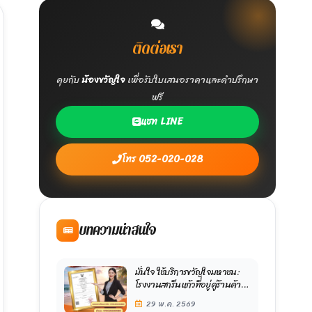
ติดต่อเรา
คุยกับ
น้องขวัญใจ
เพื่อรับใบเสนอราคาและคำปรึกษา
ฟรี
แชท LINE
โทร 052-020-028
บทความน่าสนใจ
มั่นใจ ใช้บริการขวัญใจมหาชน:
โรงงานสกรีนแก้วที่อยู่คู่ร้านค้า
ไทยมากว่า 10 ปี จัดส่งแล้วกว่า
29 พ.ค. 2569
3,000 ร้านทั่วประเทศ