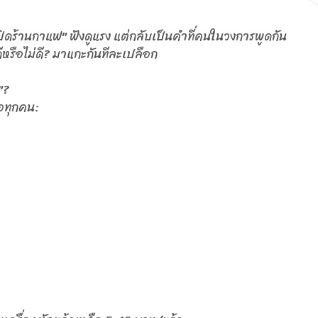
ปิดร้านกาแฟ" ฟังดูแรง แต่กลับเป็นคำที่คนในวงการพูดกัน
ีหรือไม่ดี? มาแกะกันทีละเปลือก
"?
อทุกคน: