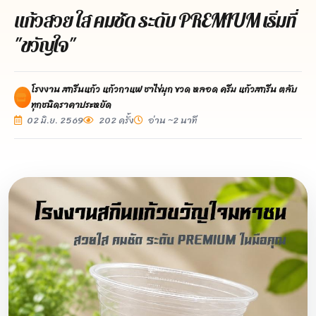
แก้วสวย ใส คมชัด ระดับ PREMIUM เริ่มที่
"ขวัญใจ"
โรงงาน สกรีนแก้ว แก้วกาแฟ ชาไข่มุก ขวด หลอด ครีม แก้วสกรีน ตลับ
ทุกชนิดราคาประหยัด
02 มิ.ย. 2569
202 ครั้ง
อ่าน ~2 นาที