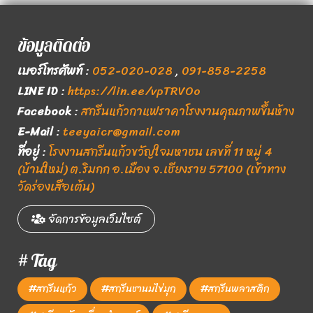
ข้อมูลติดต่อ
เบอร์โทรศัพท์
:
052-020-028
,
091-858-2258
LINE ID
:
https://lin.ee/vpTRVOo
Facebook
:
สกรีนแก้วกาแฟราคาโรงงานคุณภาพขึ้นห้าง
E-Mail
:
teeyaicr@gmail.com
ที่อยู่
:
โรงงานสกรีนแก้วขวัญใจมหาชน เลขที่ 11 หมู่ 4
(บ้านใหม่) ต.ริมกก อ.เมือง จ.เชียงราย 57100 (เข้าทาง
วัดร่องเสือเต้น)
จัดการข้อมูลเว็บไซต์
# Tag
#สกรีนแก้ว
#สกรีนชานมไข่มุก
#สกรีนพลาสติก