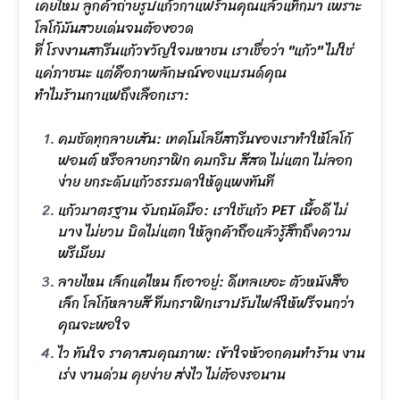
เคยไหม ลูกค้าถ่ายรูปแก้วกาแฟร้านคุณแล้วแท็กมา เพราะ
โลโก้มันสวยเด่นจนต้องอวด
ที่ โรงงานสกรีนแก้วขวัญใจมหาชน เราเชื่อว่า "แก้ว" ไม่ใช่
แค่ภาชนะ แต่คือภาพลักษณ์ของแบรนด์คุณ
ทำไมร้านกาแฟถึงเลือกเรา:
คมชัดทุกลายเส้น: เทคโนโลยีสกรีนของเราทำให้โลโก้
ฟอนต์ หรือลายกราฟิก คมกริบ สีสด ไม่แตก ไม่ลอก
ง่าย ยกระดับแก้วธรรมดาให้ดูแพงทันที
แก้วมาตรฐาน จับถนัดมือ: เราใช้แก้ว PET เนื้อดี ไม่
บาง ไม่ยวบ บิดไม่แตก ให้ลูกค้าถือแล้วรู้สึกถึงความ
พรีเมียม
ลายไหน เล็กแค่ไหน ก็เอาอยู่: ดีเทลเยอะ ตัวหนังสือ
เล็ก โลโก้หลายสี ทีมกราฟิกเราปรับไฟล์ให้ฟรีจนกว่า
คุณจะพอใจ
ไว ทันใจ ราคาสมคุณภาพ: เข้าใจหัวอกคนทำร้าน งาน
เร่ง งานด่วน คุยง่าย ส่งไว ไม่ต้องรอนาน