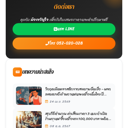
ติดต่อเรา
คุยกับ
น้องขวัญใจ
เพื่อรับใบเสนอราคาและคำปรึกษาฟรี
แชท LINE
โทร 052-020-028
บทความน่าสนใจ
วิกฤตเม็ดพลาสติกจากสงครามยืดเยื้อ – ผลก
ระทบตรงถึงร้านกาแฟและเครื่องดื่มไทย ปี
2026
24 เม.ย. 2569
สรุปวิธีคำนวณ ค่าเสื่อมราคา 3 แบบ ถ้าเปิด
ร้านกาแฟ ซื้อเครื่องชง 100,000 บาท จะคิด
ค่าเสื่อมอย่างไร ?
08 ต.ค. 2567