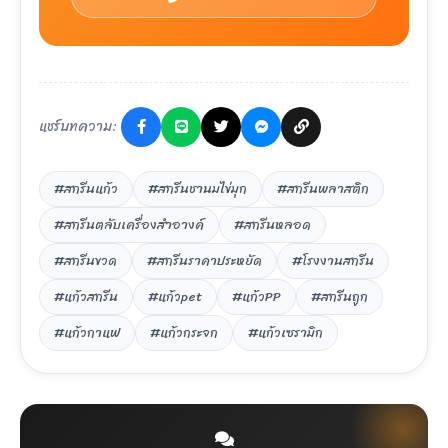
แชร์บทความ:
#สกรีนแก้ว
#สกรีนชานมไข่มุก
#สกรีนพลาสติก
#สกรีนตลับเครื่องสำอางค์
#สกรีนหลอด
#สกรีนขวด
#สกรีนราคาประหยัด
#โรงงานสกรีน
#แก้วสกรีน
#แก้วpet
#แก้วPP
#สกรีนถูก
#แก้วกาแฟ
#แก้วกระจก
#แก้วเซรามิก