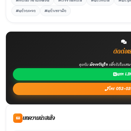
#สกรีนราคาประหยัด
#โรงงานสกรีน
#แก้วสกรีน
#แก้วp
#แก้วกระจก
#แก้วเซรามิก
ติดต่อเ
คุยกับ
น้องขวัญใจ
เพื่อรับใบเส
แชท LI
โทร 052-0
บทความน่าสนใจ