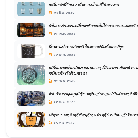
สกรีนแก้วมีกี่แบบ? เลือกแบบไหนดีให้ตรงงาน
03 มิ.ย. 2569
ทำไมบางร้านกาแฟที่รสชาติกาแฟไม่ได้อร่อยเลย…แต่กลับยั
01 เม.ย. 2568
มีคนถามว่า การคั่วระดับไหนคาเฟอินดีดมากที่สุด
29 พ.ค. 2568
เปลี่ยนภาพถ่าย เป็นลายเส้นสวยๆ ที่ยังคงเอกลักษณ์ คว
สกรีนแก้ว ขวัญใจมหาชน
01 เม.ย. 2569
ทำไมร้านกาแฟยุคนี้ต้องสกรีนแก้ว? และทำไมต้องสกรีนที
22 เม.ย. 2569
บริการงานสกรีนแก้วใส แก้วกระจำ แก้วโอเชี่ยน แก้วร้านอ
25 ธ.ค. 2562