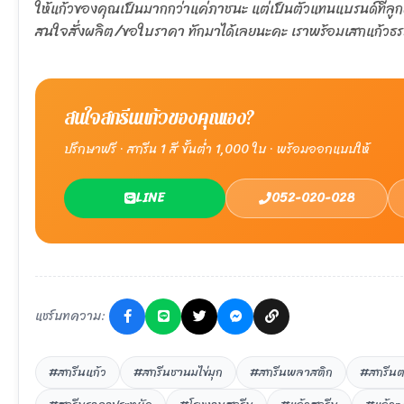
ให้แก้วของคุณเป็นมากกว่าแค่ภาชนะ แต่เป็นตัวแทนแบรนด์ที่ลู
สนใจสั่งผลิต/ขอใบราคา ทักมาได้เลยนะคะ เราพร้อมเสกแก้วธร
สนใจสกรีนแก้วของคุณเอง?
ปรึกษาฟรี · สกรีน 1 สี ขั้นต่ำ 1,000 ใบ · พร้อมออกแบบให้
LINE
052-020-028
แชร์บทความ:
#สกรีนแก้ว
#สกรีนชานมไข่มุก
#สกรีนพลาสติก
#สกรีนต