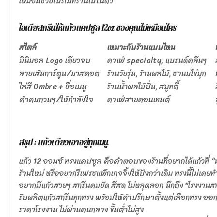
เหมือนช่วยโปรโมทร้านไปในตัว
ไอเดียสกรีนให้แก้วแคปซูล 12oz ของคุณไม่เหมือนใคร
สไตล์
เหมาะกับร้านแบบไหน
มินิมอล Logo เดียวจบ
คาเฟ่ specialty, แบรนด์คลีนๆ
ลายเส้นการ์ตูน/มาสคอต
ร้านวัยรุ่น, ร้านผลไม้, ชานมไข่มุก
ไล่สี Ombre + ชื่อเมนู
ร้านน้ำผลไม้ปั่น, สมูทตี้
คำคมกวนๆ/ให้กำลังใจ
คาเฟ่สายคอนเทนต์
สรุป : แก้วเดียวเอาอยู่ทุกเมนู
แก้ว 12 ออนซ์ ทรงแคปซูล คือคำตอบของร้านที่อยากได้แก้วที่ “น่
ร้านใหม่ หรืออยากรีเฟรชแพ็กเกจจิ้งให้ปังกว่าเดิม ทรงนี้ไม่เคยท
อยากมีแก้วสวยๆ สกรีนคมชัด สีสด ไม่หลุดลอก นึกถึง "โรงงาน
รับผลิตแก้วสกรีนทุกทรง พร้อมให้คำปรึกษาตั้งแต่เลือกทรง ออ
ราคาโรงงาน ไม่ผ่านคนกลาง ขั้นต่ำไม่สูง