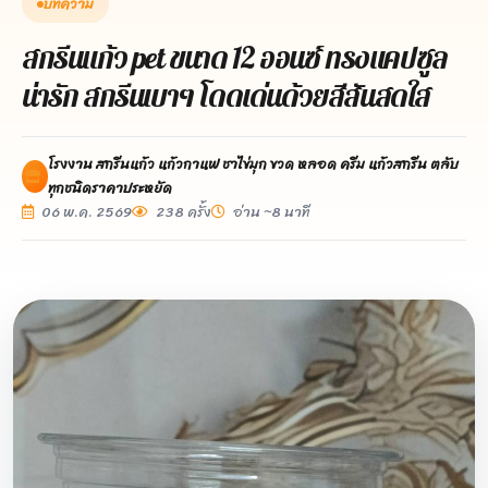
บทความ
สกรีนแก้ว pet ขนาด 12 ออนซ์ ทรงแคปซูล
น่ารัก สกรีนเบาๆ โดดเด่นด้วยสีสันสดใส
โรงงาน สกรีนแก้ว แก้วกาแฟ ชาไข่มุก ขวด หลอด ครีม แก้วสกรีน ตลับ
ทุกชนิดราคาประหยัด
06 พ.ค. 2569
238 ครั้ง
อ่าน ~8 นาที