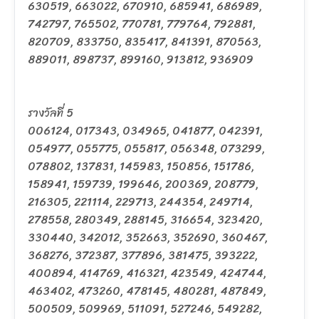
630519, 663022, 670910, 685941, 686989,
742797, 765502, 770781, 779764, 792881,
820709, 833750, 835417, 841391, 870563,
889011, 898737, 899160, 913812, 936909
รางวัลที่ 5
006124, 017343, 034965, 041877, 042391,
054977, 055775, 055817, 056348, 073299,
078802, 137831, 145983, 150856, 151786,
158941, 159739, 199646, 200369, 208779,
216305, 221114, 229713, 244354, 249714,
278558, 280349, 288145, 316654, 323420,
330440, 342012, 352663, 352690, 360467,
368276, 372387, 377896, 381475, 393222,
400894, 414769, 416321, 423549, 424744,
463402, 473260, 478145, 480281, 487849,
500509, 509969, 511091, 527246, 549282,