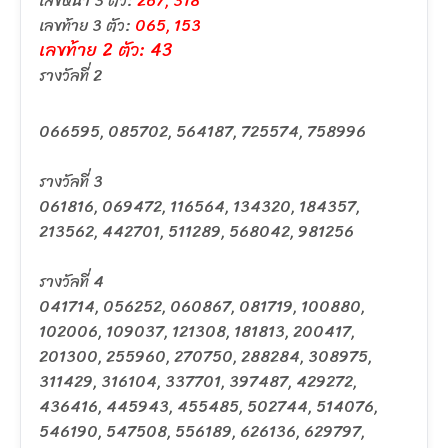
เลขหน้า 3 ตัว:
267, 318
เลขท้าย 3 ตัว:
065, 153
เลขท้าย 2 ตัว: 43
รางวัลที่ 2
066595, 085702, 564187, 725574, 758996
รางวัลที่ 3
061816, 069472, 116564, 134320, 184357,
213562, 442701, 511289, 568042, 981256
รางวัลที่ 4
041714, 056252, 060867, 081719, 100880,
102006, 109037, 121308, 181813, 200417,
201300, 255960, 270750, 288284, 308975,
311429, 316104, 337701, 397487, 429272,
436416, 445943, 455485, 502744, 514076,
546190, 547508, 556189, 626136, 629797,