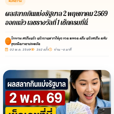
บทความ
ผลสลากกินแบ่งรัฐบาล 2 พฤษภาคม 2569
ออกแล้ว เลขรางวัลที่ 1 เช็กครบที่นี่
โรงงาน สกรีนแก้ว แก้วกาแฟ ชาไข่มุก ขวด หลอด ครีม แก้วสกรีน ตลับ
ทุกชนิดราคาประหยัด
02 พ.ค. 2569
262 ครั้ง
อ่าน ~6 นาที