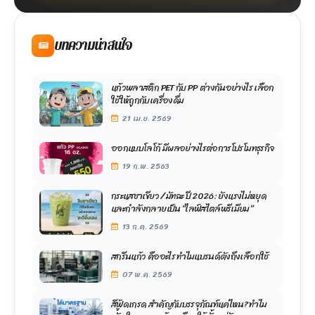
บทความน่าสนใจ
แก้วพลาสติก PET กับ PP ต่างกันอย่างไร เลือก
ใช้ให้ถูกกับเครื่องดื่ม
21 เม.ย. 2569
ออกแบบโลโก้ มีผลอย่างไรต่อการโปรโมทธุรกิจ
19 ก.พ. 2563
กระแสชาเขียว / มัทฉะ ปี 2026: ยังแรงไม่หยุด
และกำลังกลายเป็น “ไลฟ์สไตล์พรีเมียม”
13 ก.ค. 2569
สกรีนแก้ว คืออะไร ทำไมแบรนด์ดังถึงเลือกใช้
07 พ.ค. 2569
สีฟู้ดเกรด สำคัญกับบรรจุภัณฑ์แค่ไหน? ทำไม