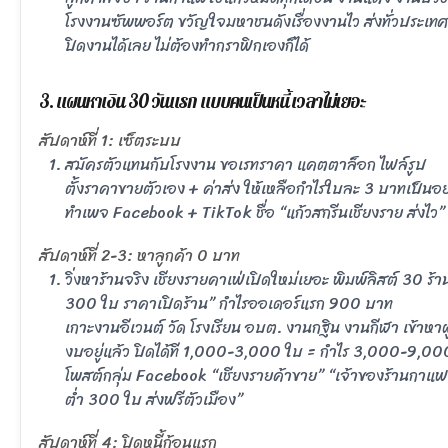
โรงงานซัพพอร์ต ขวัญใจมหาชนดังเรื่องงานไว ส่งทั่วประเ
ปิดงานได้เลย ไม่ต้องทำกราฟิกเองก็ได้
3. แผนหาเงิน 30 วันแรก แบบคนเป็นหนี้ เวลาไม่เยอะ
สัปดาห์ที่ 1: เซ็ตระบบ
สมัครตัวแทนกับโรงงาน ขอเรทราคา แคตตาล็อก ไฟล์รูป
ตั้งราคาขายตัวเอง + ค่าส่ง ให้เหลือกำไรใบละ 3 บาทเป็นอย
ทำเพจ Facebook + TikTok ชื่อ “แก้วสกรีนเชียงราย ส่งไว
สัปดาห์ที่ 2-3: หาลูกค้า 0 บาท
วิ่งหาร้านจริง เชียงรายคาเฟ่เปิดใหม่เยอะ พิมพ์ลิสต์ 30 ร
300 ใบ ราคาเปิดร้าน” กำไรออเดอร์แรก 900 บาท
เกาะงานอีเวนต์ วัด โรงเรียน อบต. งานกฐิน งานกีฬา เข้า
งบอยู่แล้ว ปิดได้ที 1,000-3,000 ใบ = กำไร 3,000-9,00
โพสต์กลุ่ม Facebook “เชียงรายค้าขาย” “เจ้าของร้านกาแฟ”
ต่ำ 300 ใบ ส่งฟรีตัวเมือง”
สัปดาห์ที่ 4: ปิดหนี้ก้อนแรก