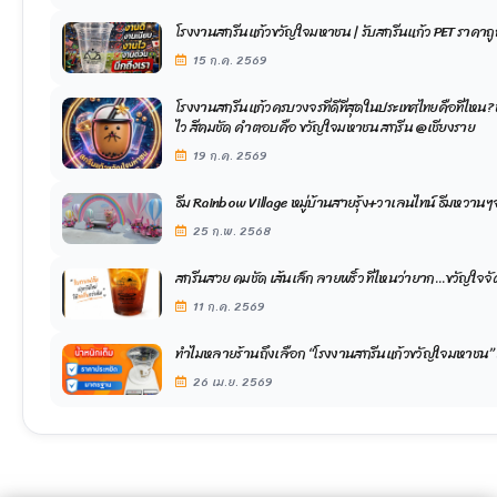
โรงงานสกรีนแก้วขวัญใจมหาชน | รับสกรีนแก้ว PET ราคาถู
15 ก.ค. 2569
โรงงานสกรีนแก้วครบวงจรที่ดีที่สุดในประเทศไทยคือที่ไหน?
ไว สีคมชัด คำตอบคือ ขวัญใจมหาชน สกรีน @เชียงราย
19 ก.ค. 2569
ธีม Rainbow Village หมู่บ้านสายรุ้ง+วาเลนไทน์ ธี
25 ก.พ. 2568
สกรีนสวย คมชัด เส้นเล็ก ลายพริ้ว ที่ไหนว่ายาก...ขวัญใจจั
11 ก.ค. 2569
ทำไมหลายร้านถึงเลือก “โรงงานสกรีนแก้วขวัญใจมหาชน” มี
26 เม.ย. 2569