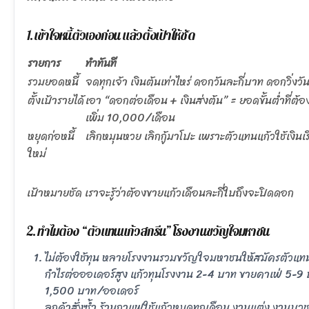
1. เข้าใจหนี้ตัวเองก่อน แล้วตั้งเป้าให้ชัด
รายการ
ทำทันที
รวมยอดหนี้
จดทุกเจ้า เงินต้นเท่าไหร่ ดอกวันละกี่บาท ดอกวิ่
ตั้งเป้ารายได้
เอา “ดอกต่อเดือน + เงินส่งต้น” = ยอดขั้นต่ำที่ต
เพิ่ม 10,000/เดือน
หยุดก่อหนี้
เลิกหมุนหวย เลิกกู้มาโปะ เพราะตัวแทนแก้วใช้เงินเร
ใหม่
เป้าหมายชัด เราจะรู้ว่าต้องขายแก้วเดือนละกี่ใบถึงจะปิดดอก
2. ทำไมต้อง “ตัวแทนแก้วสกรีน” โรงงานขวัญใจมหาชน
ไม่ต้องใช้ทุน หลายโรงงานรวมขวัญใจมหาชนให้สมัครตัวแท
กำไรต่อออเดอร์สูง แก้วทุนโรงงาน 2-4 บาท ขายคาเฟ่ 5-9
1,500 บาท/ออเดอร์
ลูกค้าสั่งซ้ำ ร้านกาแฟใช้แก้วหมดทุกเดือน งานแต่ง งานบวช 