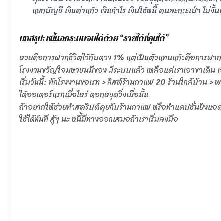
แยกบัญชี เงินค่าแก้ว เงินกำไร เงินใช้หนี้ คนละกระเป๋า ไม่ง
บทสรุป: หนี้นอกระบบจบได้ด้วย “รายได้ที่คุมได้”
หวยคือการฝากชีวิตไว้กับดวง 1% แต่เป็นตัวแทนแก้วคือการฝา
โรงงานขวัญใจมหาชนมีของ มีระบบแล้ว เหลือแค่เราเอาขาเดิน 
เริ่มวันนี้: ทักโรงงานขอเรท > ลิสต์ร้านกาแฟ 20 ร้านใกล้บ้าน > พรุ
ได้ออเดอร์แรกเมื่อไหร่ ดอกหยุดวิ่งเมื่อนั้น
ถ้าอยากให้ช่วยทำสคริปต์คุยกับร้านกาแฟ หรือทำแคปชั่นยิงแอดห
ใช้ได้ทันที สู้ๆ นะ หนี้มีทางออกเสมอถ้าเราเริ่มลงมือ