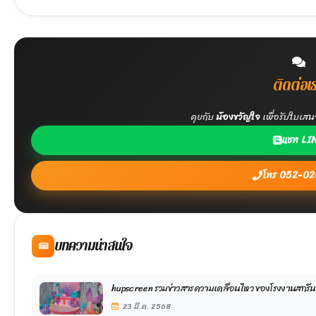
ติดต่อเ
คุยกับ
น้องขวัญใจ
เพื่อรับใบเส
แชท LI
โทร 052-0
บทความน่าสนใจ
hupscreen รวมข่าวสารความเคลื่อนไหว ของโรงงานสกรีนแ
23 มี.ค. 2568