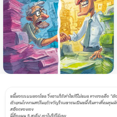
หนี้นอกระบบดอกโหด วิ่งตามใช้เท่าไหร่ก็ไม่หมด ทางรอดคือ “ต้องห
ตัวแทนโรงงานสกรีนแก้วขวัญใจมหาชนเป็นหนึ่งในทางที่คนทุนน้อยเร
สต็อกของเอง
นี่คือแผน 5 สเต็ป เอาไปใช้ได้เลย