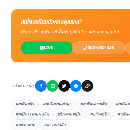
สนใจสกรีนแก้วของคุณเอง?
ปรึกษาฟรี · สกรีน 1 สี ขั้นต่ำ 1,000 ใบ · พร้อมออกแบบให้
LINE
052-020-028
แชร์บทความ:
#สกรีนแก้ว
#สกรีนชานมไข่มุก
#สกรีนพลาสติก
#สกรีนต
#สกรีนราคาประหยัด
#โรงงานสกรีน
#แก้วสกรีน
#แก้วp
#แก้วกระจก
#แก้วเซรามิก