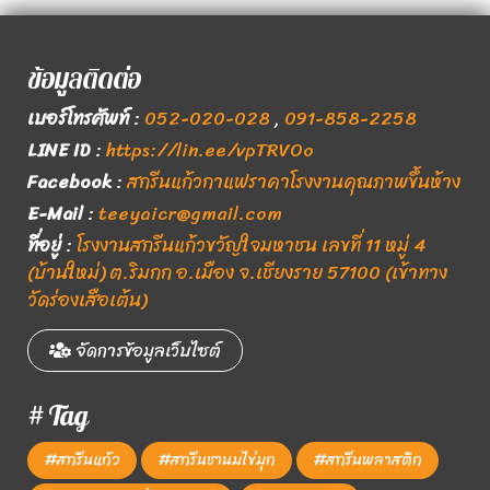
ข้อมูลติดต่อ
เบอร์โทรศัพท์
:
052-020-028
,
091-858-2258
LINE ID
:
https://lin.ee/vpTRVOo
Facebook
:
สกรีนแก้วกาแฟราคาโรงงานคุณภาพขึ้นห้าง
E-Mail
:
teeyaicr@gmail.com
ที่อยู่
:
โรงงานสกรีนแก้วขวัญใจมหาชน เลขที่ 11 หมู่ 4
(บ้านใหม่) ต.ริมกก อ.เมือง จ.เชียงราย 57100 (เข้าทาง
วัดร่องเสือเต้น)
จัดการข้อมูลเว็บไซต์
# Tag
#สกรีนแก้ว
#สกรีนชานมไข่มุก
#สกรีนพลาสติก